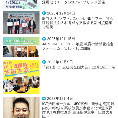
活用セミナーを1/20ハイブリッド開催
2023年12月24日
龍谷大学×ソフトバンク×LINEヤフー 社会
課題解決や人材育成を支援する新拠点構築
で連携
2023年12月15日
JAPET&CEC「2023年度 教育の情報化推進
フォーラム」3/15・16に開催
2023年12月5日
「第1回 ICT支援員全国大会」12月16日開催
2023年12月4日
ICT活用ポータルに450事例 研修を充実 域
内の中学校を高校教員が参観＜北海道教育
庁 ICT教育推進課 主任指導主事 田野大介
氏＞