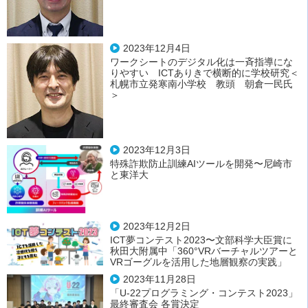
2023年12月4日
ワークシートのデジタル化は一斉指導にな
りやすい ICTありきで横断的に学校研究＜
札幌市立発寒南小学校 教頭 朝倉一民氏
＞
2023年12月3日
特殊詐欺防止訓練AIツールを開発〜尼崎市
と東洋大
2023年12月2日
ICT夢コンテスト2023〜文部科学大臣賞に
秋田大附属中「360°VRバーチャルツアーと
VRゴーグルを活用した地層観察の実践」
2023年11月28日
「U-22プログラミング・コンテスト2023」
最終審査会 各賞決定