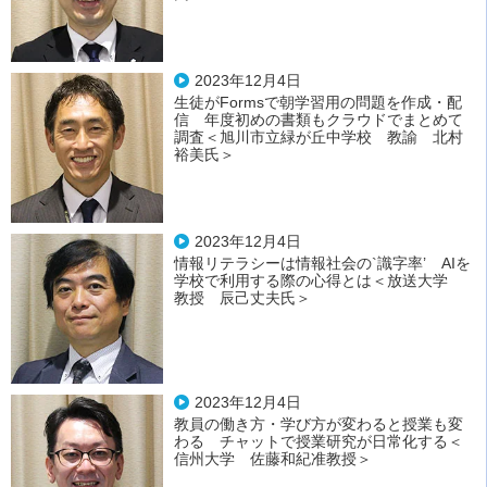
2023年12月4日
生徒がFormsで朝学習用の問題を作成・配
信 年度初めの書類もクラウドでまとめて
調査＜旭川市立緑が丘中学校 教諭 北村
裕美氏＞
2023年12月4日
情報リテラシーは情報社会の`識字率’ AIを
学校で利用する際の心得とは＜放送大学
教授 辰己丈夫氏＞
2023年12月4日
教員の働き方・学び方が変わると授業も変
わる チャットで授業研究が日常化する＜
信州大学 佐藤和紀准教授＞