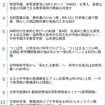
聖望学園、体育授業等にARスポーツ「HADO」を導入、多様な
生徒が活躍できる教育環境の構築を目指す
光村図書出版「教科書のひみつ展」8/6-11に日本橋三越で開
催 懐かしの国語教科書や表紙の工夫を紹介
AI時代の主体的な学びへの転換「第4回 生成AIと郷土を探究
する自立活動～福岡県久留米市立田主丸中学校の取組から～」
中村学園大学教育学部 山本朋弘教授
つくば市、小学生向け科学プログラム「つくばまるごとLAB」
を開始 研究機関集積の強み生かす〜第1回イベントを8/29に開
催
定時制科学部から「宙わたる教室」へ 科学の出発点は自然現
象への好奇心
公立小中学校の普通教室エアコン設置率は99.6%に上昇、一方
で体育館の整備遅れが課題に
次世代校務DX 都道府県域共同利用推進セミナー(群馬開催）
文部科学省、教職員向けプチ学習会を8/5からオンライン開