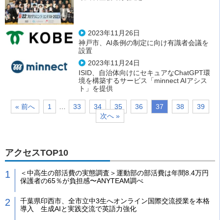
2023年11月26日
神戸市、AI条例の制定に向け有識者会議を
設置
2023年11月24日
ISID、自治体向けにセキュアなChatGPT環
境を構築するサービス「minnect AIアシス
ト」を提供
« 前へ
1
…
33
34
35
36
37
38
39
次へ »
アクセスTOP10
＜中高生の部活費の実態調査＞運動部の部活費は年間8.4万円
保護者の65％が負担感〜ANYTEAM調べ
千葉県印西市、全市立中3生へオンライン国際交流授業を本格
導入 生成AIと実践交流で英語力強化