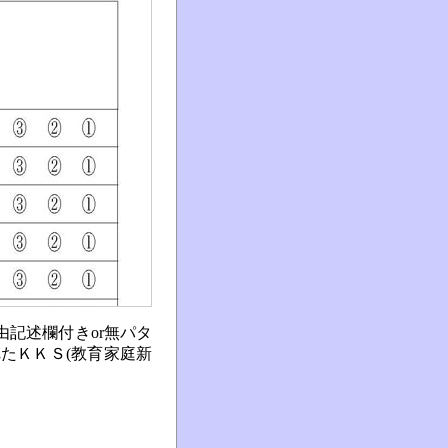
由記述欄付きor無パタ
たＫＫＳ(教育家庭新