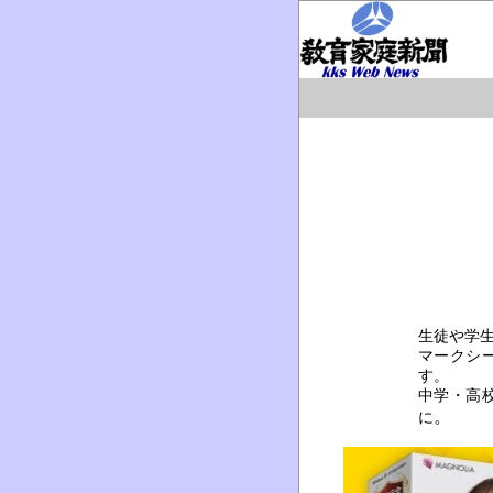
生徒や学
マークシ
す。
中学・高
。
に