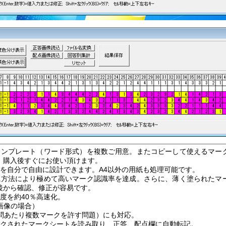
テンプレート（ワード形式）を複数ご用意。またコピーして使えるマー
、購入後すぐにお使い頂けます。
置を自分で自由に設計できます。A4以外の用紙も処理可能です。
識方法により極めて高いマーク認識率を達成。さらに、薄く塗られたマ
後から確認、修正が容易です。
度を約40％高速化。
i画像の場合）
1問あたり複数マークを許す問題）にも対応。
ークされたマークシートを読み取り、正答、配点欄に自動転記。