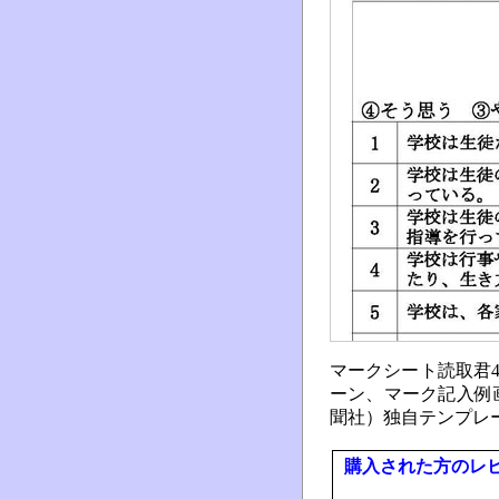
マークシート読取君4
ーン、マーク記入例
聞社）独自テンプレ
購入された方のレ