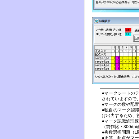
●マークシートの
されていますので
●マークの数や配
●独自のマーク認
け出力するため、
●マーク認識処理速
（前作比・300dp
●複数選択問題（
●正答、配点がマ