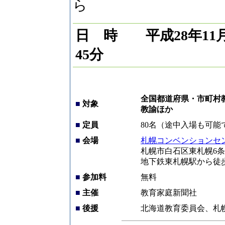
ら
日 時 平成28年11月
45分
全国都道府県・市町村
■
対象
教諭ほか
■
定員
80名（途中入場も可能
■
会場
札幌コンベンションセ
札幌市白石区東札幌6条1
地下鉄東札幌駅から徒
■
参加料
無料
■
主催
教育家庭新聞社
■
後援
北海道教育委員会、札