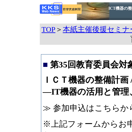
ICT機器の
TOP
＞
本紙主催後援セミナ
■
第35回教育委員会
ＩＣＴ機器の整備計画 
―IT機器の活用と管理
≫ 参加申込はこちらか
※上記フォームからお