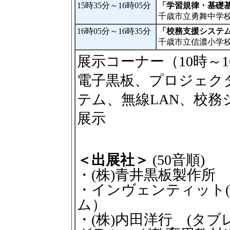
15時35分～16時05分
「学習規律・基礎基
千歳市立勇舞中学
16時05分～16時35分
「校務支援システ
千歳市立信濃小学
展示コーナー（10時～1
電子黒板、プロジェク
テム、無線LAN、校
展示
＜出展社＞
(50音順)
・(株)青井黒板製作所
・インヴェンティット(
ム）
・(株)内田洋行 (タ