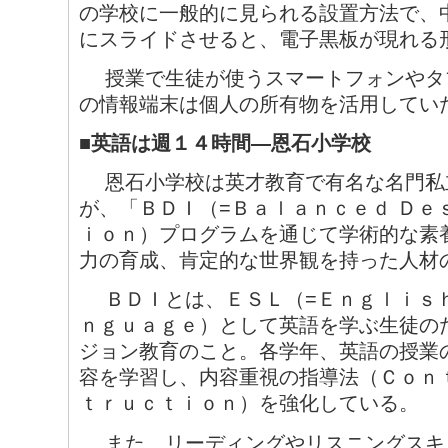
の学校に一般的に見られる設置方法で、
にスライドさせると、電子黒板が現れる
授業で生徒が使うスマートフォンやタ
の情報端末は個人の所有物を活用してい
■英語は週１４時間―恩石小学校
恩石小学校は英才教育で有名な名門私
が、「ＢＤＩ（=Ｂａｌａｎｃｅｄ Ｄｅ
ｉｏｎ）プログラムを通じて学術的な素
力の育成、肯定的な世界観を持った人材
ＢＤＩとは、ＥＳＬ（=Ｅｎｇｌｉｓｈ 
ｎｇｕａｇｅ）として英語を学ぶ生徒の
ジョン教育のこと。各学年、英語の授業
容を学習し、内容重視の指導法（Ｃｏｎｔ
ｔｒｕｃｔｉｏｎ）を強化している。
また、リーディングやリスニングスキ