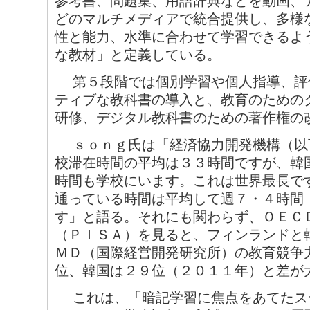
参考書、問題集、用語辞典などを動画、
どのマルチメディアで統合提供し、多様
性と能力、水準に合わせて学習できるよ
な教材」と定義している。
第５段階では個別学習や個人指導、評
ティブな教科書の導入と、教育のための
研修、デジタル教科書のための著作権の
ｓｏｎｇ氏は「経済協力開発機構（以
校滞在時間の平均は３３時間ですが、韓
時間も学校にいます。これは世界最長で
通っている時間は平均して週７・４時間
す」と語る。それにも関わらず、ＯＥＣ
（ＰＩＳＡ）を見ると、フィンランドと
ＭＤ（国際経営開発研究所）の教育競争
位、韓国は２９位（２０１１年）と差が
これは、「暗記学習に焦点をあてたス