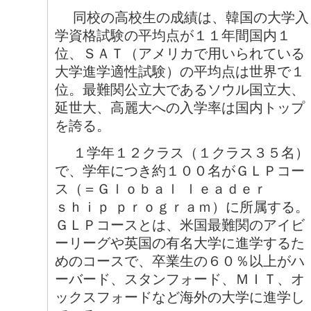
同校の高校生の成績は、韓国の大学入
学資格試験の平均点が１１年間国内１
位、ＳＡＴ（アメリカで用いられている
大学進学適性試験）の平均点は世界で１
位。最難関公立大であるソウル国立大、
延世大、高麗大への入学率は国内トップ
を誇る。
１学年１２クラス（１クラス３５名）
で、学年につき約１００名がＧＬＰコー
ス（＝Ｇｌｏｂａｌ ｌｅａｄｅｒ
ｓｈｉｐ ｐｒｏｇｒａｍ）に所属する。
ＧＬＰコースとは、米国最難関のアイビ
ーリーグや英国の有名大学に進学するた
めのコースで、卒業生の６０％以上がハ
ーバード、スタンフォード、ＭＩＴ、オ
ックスフォードなど海外の大学に進学し