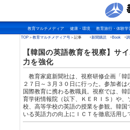
教育マルチメディア
健康・環境
教育旅行・体験学
TOP
＞
教育マルチメディア号
＞記事
新聞購読
Book
調
【韓国の英語教育を視察】サイ
力を強化
教育家庭新聞社は、視察研修企画「韓
２７日～３月３０日に行った。参加者は
国際教育に携わる教職員。視察では、韓
育学術情報院（以下、ＫＥＲＩＳ）や、
校、高等学校の英語の授業を参観。韓国
いる英語力の向上にＩＣＴを徹底活用し