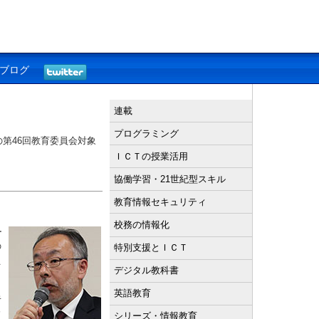
ブログ
連載
プログラミング
第46回教育委員会対象
ＩＣＴの授業活用
協働学習・21世紀型スキル
教育情報セキュリティ
校務の情報化
ー
の
特別支援とＩＣＴ
員
デジタル教科書
英語教育
キ
分
シリーズ・情報教育