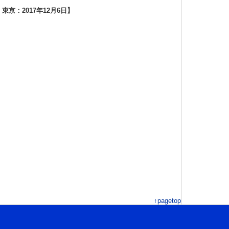
・
東京
：2017年
12月6日
】
↑pagetop