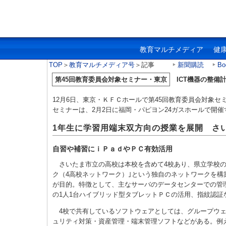
教育マルチメディア
健
TOP
＞
教育マルチメディア号
＞記事
新聞購読
Bo
第45回教育委員会対象セミナー・東京
ICT機器の整備
12月6日、東京・ＫＦＣホールで第45回教育委員会対象
セミナーは、2月2日に福岡・パピヨン24ガスホールで開催
1年生に学習用端末双方向の授業を展開 さ
自習や補習にｉＰａｄやＰＣ有効活用
さいたま市立の高校は本校を含めて4校あり、県立学校の
ク（4高校ネットワーク）｣という独自のネットワークを
が目的。特徴として、主なサーバのデータセンターでの管
の1人1台ハイブリッド型タブレットＰＣの活用、指紋認証
4校で共有しているソフトウェアとしては、グループウェ
ュリティ対策・資産管理・端末管理ソフトなどがある。例