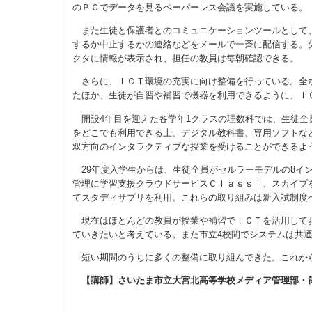
のＰＣでデータを見るペーパーレス会議を実施している。
また生徒と保護者とのコミュニケーションツールとして
するか中止するかの連絡などをメールで一斉に配信する。
クタに情報が表示され、担任の教員は毎朝確認できる。
さらに、ＩＣＴ環境の充実に向け整備を行っている。全
たほか、生徒が自習や補習で機器を利用できるように、Ｉ
開設4年目を迎えた各学年1クラスの理数科では、生徒全
をどこでも利用できる上、デジタル教科書、専用ソフトな
双方向のインタラクティブな授業を受けることができるよ
29年度入学生からは、生徒全員がセルラーモデルの8
管理に学習支援クラウドサービスＣｌａｓｓｉ、スカイプ
てスタディサプリを利用。これらの取り組みは新入試制度
現在はほとんどの教員が授業や補習でＩＣＴを活用して
ていきたいと考えている。また市立4校間でシステムは共
短い期間のうちに多くの整備に取り組んできた。これか
【講師】さいたま市立大宮北高等学校メディア管理部・