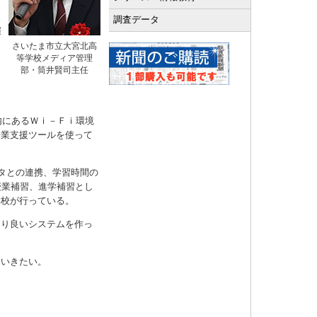
調査データ
催
ェ
さいたま市立大宮北高
等学校メディア管理
部・筒井賢司主任
し
内にあるＷｉ－Ｆｉ環境
授業支援ツールを使って
タとの連携、学習時間の
授業補習、進学補習とし
学校が行っている。
より良いシステムを作っ
ていきたい。