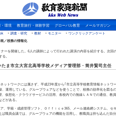
康・環境
教育旅行・体験学習
グローバル教育
メールマガジン
ok
調査・研究
教材
モニター
ワンクリックアンケート
計画／校務の情報化
セミナーを開催した。6人の講師によって行われた講演の内容を紹介する。次回の
する。
いたま市立大宮北高等学校メディア管理部・筒井賢司主任
ネットワークには属さず、平成23年度から｢市立高等学校教育情報ネットワ
構築、運用している。グループウェアなどを使うことで、校務の効率化を図る
理、仮想化・クラウドサービスの活用、各校内での無線ＬＡＮでの通信、教
などがある。
ア、学籍・成績管理ソフト、Ｏｆｆｉｃｅ365、メール連絡網システム、セ
えば職員会議では、グループウェアの機能を活用し、教職員は持ち込んだ自