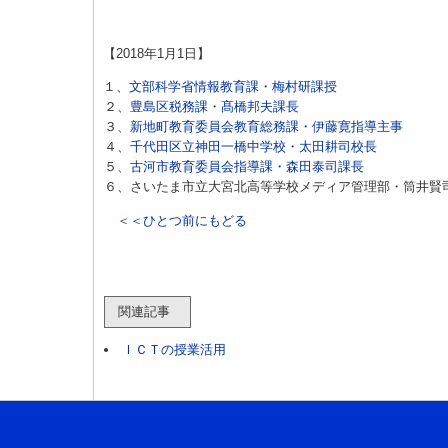
【2018年1月1日】
１、
文部科学省情報教育課・梅村研課授
２、
豊島区税務課・髙橋邦夫課長
３、
新地町教育委員会教育総務課・伊藤寛指導主事
４、
千代田区立神田一橋中学校・太田耕司校長
５、
古河市教育委員会指導課・森田泰司課長
６、さいたま市立大宮北高等学校メディア管理部・筒井賢
＜＜ひとつ前にもどる
関連記事
ＩＣＴの授業活用