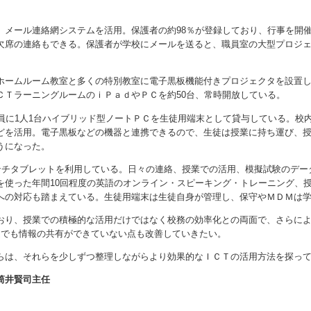
、メール連絡網システムを活用。保護者の約98％が登録しており、行事を開
欠席の連絡もできる。保護者が学校にメールを送ると、職員室の大型プロジ
ホームルーム教室と多くの特別教室に電子黒板機能付きプロジェクタを設置
ＣＴラーニングルームのｉＰａｄやＰＣを約50台、常時開放している。
員に1人1台ハイブリッド型ノートＰＣを生徒用端末として貸与している。校
どを活用。電子黒板などの機器と連携できるので、生徒は授業に持ち運び、
うになった。
インチタブレットを利用している。日々の連絡、授業での活用、模擬試験のデー
を使った年間10回程度の英語のオンライン・スピーキング・トレーニング、
への対応も踏まえている。生徒用端末は生徒自身が管理し、保守やＭＤＭは
おり、授業での積極的な活用だけではなく校務の効率化との両面で、さらに
通でも情報の共有ができていない点も改善していきたい。
らは、それらを少しずつ整理しながらより効果的なＩＣＴの活用方法を探っ
筒井賢司主任