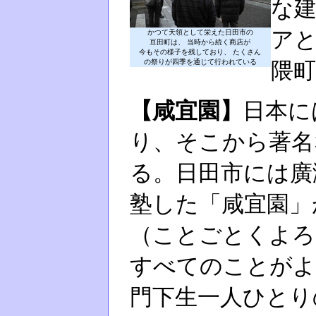
な
ア
かつて天領として栄えた日田市の
豆田町は、 当時から続く商店が
今もその様子を残しており、 たくさん
の祭りが四季を通じて行われている
隈
【咸宜園】
日本に
り、そこから著名
る。日田市には廣
塾した「咸宜園」
（ことごとくよろ
すべてのことがよ
門下生一人ひとり