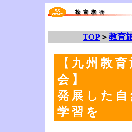
TOP
＞
教育
【九州教育
会】
発展した自
学習を