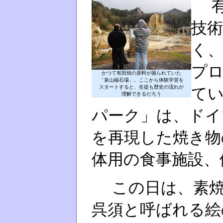
有
技
く
プ
かつて有田焼の原料が掘られていた
「泉山磁石場」。ここから体験学習を
スタートすると、生徒も歴史の流れが
て
理解できるだろう
パーク」は、ドイ
を再現した焼き物
体用の食事施設、
この日は、素焼
呉須と呼ばれる絵