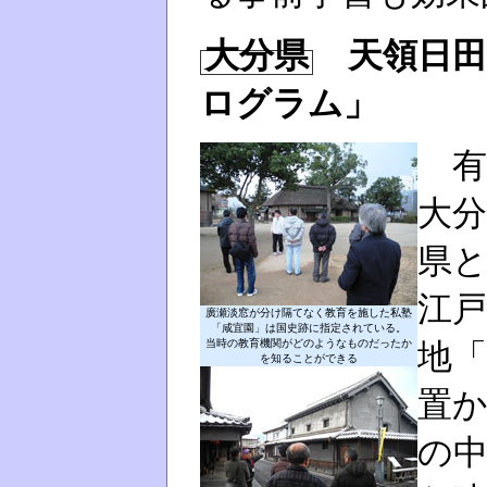
大分県
天領日田
ログラム」
有
大
県
江
廣瀬淡窓が分け隔てなく教育を施した私塾
「咸宜園」は国史跡に指定されている。
当時の教育機関がどのようなものだったか
地
を知ることができる
置
の