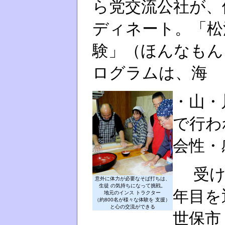
ら党交流公社が、
ディネート。「松
験」（ほんなもん
ログラムは、海
・山・
で行わ
会性・
受け
意外に体力が必要なそば打ちは、
生徒 の気持ちになって挑戦。
年目を
地元のインス トラクター
（約800名が様々な体験を 支援）
と心の交流ができる
世保市