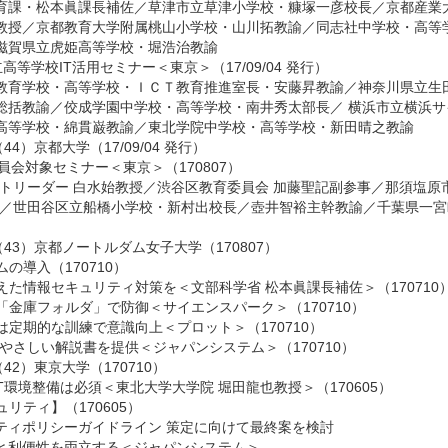
育課・松本眞課長補佐
／
草津市立草津小学校・糠塚一彦校長
／
京都産業
教授
／
京都教育大学附属桃山小学校・山川拓教諭
／
同志社中学校・高等
滋賀県立虎姫高等学校・堀浩治教諭
等学校IT活用セミナー＜東京＞（17/09/04 発行）
教育学校・高等学校・ＩＣＴ教育推進室長・安藤昇教諭
／
神奈川県立生
総括教諭
／
佼成学園中学校・高等学校・南井秀太部長
／
横浜市立横浜サ
高等学校・綿貫巌教諭
／
東北学院中学校・高等学校・新田晴之教諭
4）京都大学（17/09/04 発行）
員会対象セミナー＜東京＞（170807）
ットリーダー 白水始教授
／
渋谷区教育委員会 加藤聖記副参事
／
那須塩原
／
世田谷区立船橋小学校・新村出校長／壺井智裕主幹教諭
／
千葉県一宮
43）京都ノートルダム女子大学（170807）
の導入（170710）
た情報セキュリティ対策を＜文部科学省 松本眞課長補佐＞（170710
金庫フォルダ」で防御＜サイエンスパーク＞（170710）
定期的な訓練で意識向上＜プロット＞（170710）
やさしい解説書を提供＜ジャパンシステム＞（170710）
42）東京大学（170710）
T環境整備は必須＜東北大学大学院 堀田龍也教授＞（170605）
リティ】（170605）
ティポリシーガイドライン 策定に向けて最終案を検討
と利便性を両立する＜ジャパンシステム＞