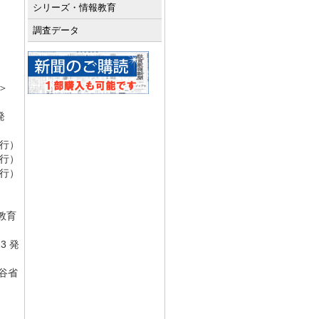
シリーズ・情報教育
調査データ
）
＞
発
発行）
発行）
発行）
教育
3 発
谷省