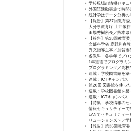
学校現場の情報セキュリ
外国語活動実施で時間確
統計学はデータ分析の｢
【報告】第37回教育委
大分県教育庁 土井敏
田場秀樹所長
／
熊本県
【報告】第38回教育委
文部科学省 鹿野利春
秀充指導主事
／
加賀市
各教科・各学年でプロ
1年道徳でプログラミ
プログラミング
／
高校
連載：学校図書館を築く
連載：ICTキャンパス（
第20回 図書館を使った
連載：学校図書館を築く
連載：ICTキャンパス（
【特集：学校情報のセキ
情報セキュリティーで
LANでセキュリティ
リューションズ＞
／
学
【報告】第36回教育委