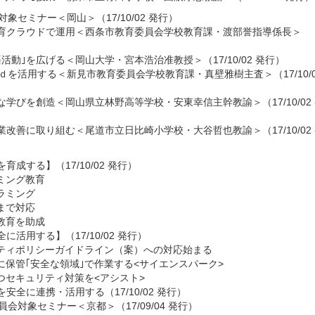
象セミナー＜岡山＞（17/10/02 発行）
育クラウドで運用＜西条市教育委員会学校教育課・渡部誉指導係長＞
活動｣を広げる＜岡山大学・宮本浩治准教授＞（17/10/02 発行）
ｄを活用する＜新見市教育委員会学校教育課・真壁雅樹主査＞（17/10/0
学びを創造＜岡山県立林野高等学校・安東幸信主幹教諭＞（17/10/02 
改善に取り組む＜尾道市立日比崎小学校・大谷哲也教諭＞（17/10/02 
成する】（17/10/02 発行）
ミング教育
ラミング
まで対応
教育を助成
活用する】（17/10/02 発行）
ティポリシーガイドライン（案）への対応始まる
に保管｢安全な領域｣で作業する<サイエンスパーク>
つセキュリティ対策を<アシスト>
全に連携・活用する（17/10/02 発行）
会対象セミナー＜京都＞（17/09/04 発行）