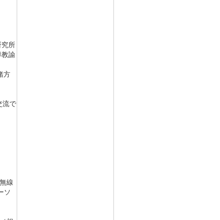
研究所
導教諭
緒方
交流で
無線
ーソ