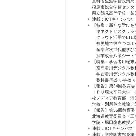
文科省生涯学習政策局
模原市総合学習センタ
県立鶴見高等学校・柴
連載：ICTキャンパス
【特集：新たな学びを実
キネクトとスクラッチ
クラウド活用でLTE
被災地で役立つロボッ
産学官次世代型学びプ
授業改善八策シート
【特集：学習者用端末と
指導者用デジタル教科
学習者用デジタル教科
教科書準拠 小学校向
【報告】第34回教育委
ＩＰＵ環太平洋大学・
校メディア教育部 清
学校・別所英文教諭
／
【報告】第35回教育委
北海道教育委員会・工
学院・堀田龍也教授
／
連載：ICTキャンパス（
連載：学校図書館を築く