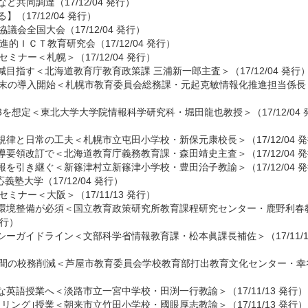
共同調達（17/12/04 発行）
17/12/04 発行）
議会全国大会（17/12/04 発行）
進的ＩＣＴ教育研究会（17/12/04 発行）
ミナー＜札幌＞（17/12/04 発行）
目指す＜北海道教育庁教育政策課 三浦新一郎主査＞（17/12/04 発行
端末の導入開始＜札幌市教育委員会総務課・元起克敏情報化推進担当係長
を想定＜東北大学大学院情報科学研究科・堀田龍也教授＞（17/12/04 
律と日常の工夫＜札幌市立屯田小学校・新保元康校長＞（17/12/04 
導要領改訂で＜北海道教育庁義務教育課・森田靖史主査＞（17/12/04 
を引き継ぐ＜新篠津村立新篠津小学校・豊田治子教諭＞（17/12/04 
義塾大学（17/12/04 発行）
ミナー＜大阪＞（17/11/13 発行）
環境整備が必須＜国立教育政策研究所教育課程研究センター・鹿野利春
発行）
ーガイドライン＜文部科学省情報教育課・松本眞課長補佐＞（17/11/1
時間の校務削減＜芦屋市教育委員会学校教育部打出教育文化センター・幸
英語授業へ＜淡路市立一宮中学校・田渕一行教諭＞（17/11/13 発行）
リング｣授業＜朝来市立竹田小学校・國眼厚志教諭＞（17/11/13 発行）