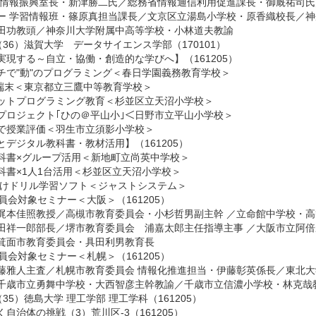
 情報振興室長・新津勝二氏
／
総務省情報通信利用促進課長・御厩祐司氏
ー 学習情報班・篠原真担当課長
／
文京区立湯島小学校・原香織校長
／
神
田功教頭
／
神奈川大学附属中高等学校・小林道夫教諭
（36）滋賀大学 データサイエンス学部（170101）
現する～自立・協働・創造的な学びへ】（161205）
で"動"のプログラミング＜春日学園義務教育学校＞
端末＜東京都立三鷹中等教育学校＞
トプログラミング教育＜杉並区立天沼小学校＞
ロジェクト｢ひの＠平山小｣＜日野市立平山小学校＞
で授業評価＜羽生市立須影小学校＞
デジタル教科書・教材活用】（161205）
書×グループ活用＜新地町立尚英中学校＞
書×1人1台活用＜杉並区立天沼小学校＞
けドリル学習ソフト＜ジャストシステム＞
員会対象セミナー＜大阪＞（161205）
梶本佳照教授
／
高槻市教育委員会・小杉哲男副主幹
／
立命館中学校・高
田祥一郎部長
／
堺市教育委員会 浦嘉太郎主任指導主事
／
大阪市立阿倍
箕面市教育委員会・具田利男教育長
員会対象セミナー＜札幌＞（161205）
藤雅人主査
／
札幌市教育委員会 情報化推進担当・伊藤彰英係長
／
東北大
千歳市立勇舞中学校・大西智彦主幹教諭
／
千歳市立信濃小学校・林克哉
35）徳島大学 理工学部 理工学科（161205）
自治体の挑戦（3）荒川区-3（161205）