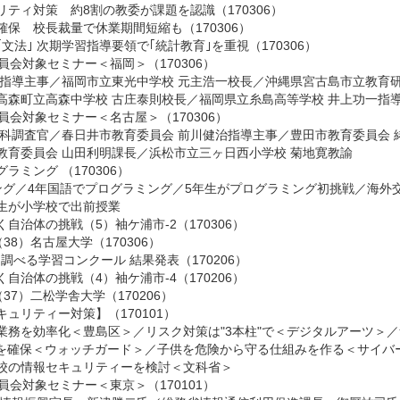
ティ対策 約8割の教委が課題を認識（170306）
保 校長裁量で休業期間短縮も（170306）
文法｣ 次期学習指導要領で｢統計教育｣を重視（170306）
員会対象セミナー＜福岡＞（170306）
裕指導主事
／
福岡市立東光中学校 元主浩一校長
／
沖縄県宮古島市立教育
高森町立高森中学校 古庄泰則校長
／
福岡県立糸島高等学校 井上功一指
員会対象セミナー＜名古屋＞（170306）
教科調査官
／
春日井市教育委員会 前川健治指導主事
／
豊田市教育委員会 
教育委員会 山田利明課長
／
浜松市立三ヶ日西小学校 菊地寛教諭
グラミング
（170306）
ング
／
4年国語でプログラミング
／
5年生がプログラミング初挑戦
／
海外
生が小学校で出前授業
自治体の挑戦（5）袖ケ浦市-2（170306）
38）名古屋大学（170306）
調べる学習コンクール 結果発表（170206）
自治体の挑戦（4）袖ケ浦市-4（170206）
37）二松学舎大学（170206）
ュリティー対策】（170101）
業務を効率化＜豊島区＞
／
リスク対策は"3本柱"で＜デジタルアーツ＞
／
ーを確保＜ウォッチガード＞
／
子供を危険から守る仕組みを作る＜サイバ
校の情報セキュリティーを検討＜文科省＞
員会対象セミナー＜東京＞（170101）