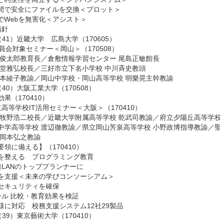
間で安全にファイルを交換＜プロット＞
でWebを無害化＜アシスト＞
指針
41）近畿大学 広島大学（170605）
員会対象セミナー＜岡山＞（170508）
浦俊太郎教育長
／
倉敷情報学習センター 尾島正敏館長
延堂雅弘校長
／
三好市立下名小学校 中川斉史教頭
若本綾子教諭
／
岡山中学校・岡山高等学校 明樂晃主幹教諭
40）大阪工業大学（170508）
果（170410）
高等学校IT活用セミナー＜大阪＞（170410）
 牧野浩二校長
／
近畿大学附属高等学校 乾武司教諭
／
府立夕陽丘高等学校
中学高等学校 渡辺徹教諭
／
県立岡山芳泉高等学校 小野政博指導教諭
／
 岡本弘之教諭
領に備える】（170410）
を整える プログラミング教育
LANのトッププランナーに
支援＜未来の学びコンソーシアム＞
セキュリティを確保
ル 比較・教育効果を検証
に対応 校務支援システム12社29製品
39）東京藝術大学（170410）