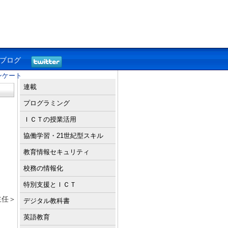
ブログ
ンケート
連載
プログラミング
ＩＣＴの授業活用
協働学習・21世紀型スキル
教育情報セキュリティ
校務の情報化
特別支援とＩＣＴ
主任＞
デジタル教科書
英語教育