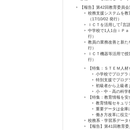
【報告】第42回教育委員会対
校務支援システムを教
（17/10/02 発行）
ＩＣＴを活用して｢言語
中学校で1人1台ｉＰａ
行）
教員の業務改善と新たな
行）
ＩＣＴ機器等活用で授業
行）
【特集：ＳＴＥＭ人材を育
小学校でプログラ
特別支援でプログ
初級者から上級者
小・中・高の科学
【特集：教育情報を安全に
教育情報セキュリ
重要データは金庫
働き方改革に役立
校務系・学習系データを安
【報告】第41回教育委員