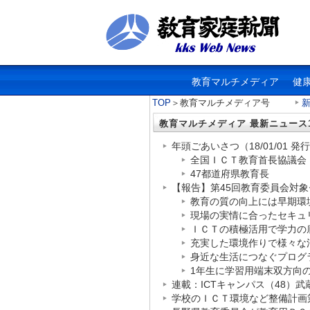
教育マルチメディア
健
TOP
＞教育マルチメディア号
教育マルチメディア 最新ニュース
年頭ごあいさつ
（18/01/01 発
全国ＩＣＴ教育首長協議会
47都道府県教育長
【報告】第45回教育委員会対象セ
教育の質の向上には早期環
現場の実情に合ったセキュ
ＩＣＴの積極活用で学力の
充実した環境作りで様々な
身近な生活につなぐプログ
1年生に学習用端末双方向
連載：ICTキャンパス（48）武蔵大
学校のＩＣＴ環境など整備計画策定