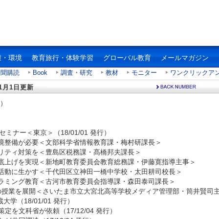
康・環境
教育旅行・体験学習
グローバル教育
メールマガジン
新聞購読
Book
調査・研究
教材
モニター
ワンクリックア
1月1日更新
行）
ミナー＜東京＞（18/01/01 発行）
境整備が必要＜文部科学省情報教育課・梅村研課長＞
リティ対策を＜豊島区税務課・髙橋邦夫課長＞
底上げを実現＜新地町教育委員会教育総務課・伊藤寛指導主事＞
活動に生かす＜千代田区立神田一橋中学校・太田耕司校長＞
ラミング教育＜古河市教育委員会指導課・森田泰司課長＞
の授業を展開＜さいたま市立大宮北高等学校メディア管理部・筒井賢司
学（18/01/01 発行）
を文科省が依頼（17/12/04 発行）