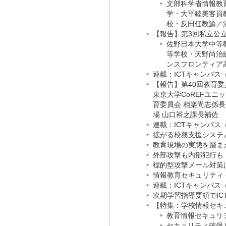
文部科学省情報教
学・大平睦美客員
校・反田任教諭
／
【報告】第3回私立公立高
佐野日本大学中等
等学校・天野尚治
ンスフロンティア
連載：ICTキャンパス（4
【報告】第40回教育委
東京大学CoREFユニ
育委員会 相楽尚志係長
場 山口裕之課長補佐
連載：ICTキャンパス（
拡がる校務支援システム
教育現場の実態を踏まえ
外部攻撃も内部犯行も「
標的型攻撃メール対策は
情報教育セキュリティ 
連載：ICTキャンパス（
次期学習指導要領でIC
【特集：学校情報セキュ
教育情報セキュリ
セキュリティ確保