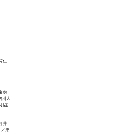
貞仁
良教
信州大
明星
柳井
／
奈