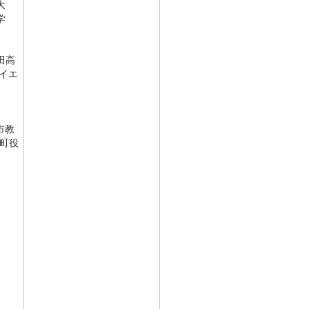
大
学
田高
イエ
市教
町役
）