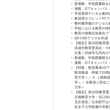
新連載：学校図書館を築
連載：ICTキャンパス
学習者用デジタル教科書
教員用タブレットPCで
教科書準拠のデジタル教
学校における教育の情報
教育の情報化加速化プラ
3D-CADでコマを作成
【報告】第33回教育委
武雄市教育委員会・小
主査
／
武雄市立武内小
新連載：学校図書館を築
連載：ICTキャンパス（
【特集：教員養成×ICT
教員養成・研修で目標
育大学＞
／
A・L模擬
学＞
／
全教員と院生に
大学＞
【報告】第32回教育委
京都教育大学・谷口和
克文係長
／
立命館守山
良女子大学附属中等教