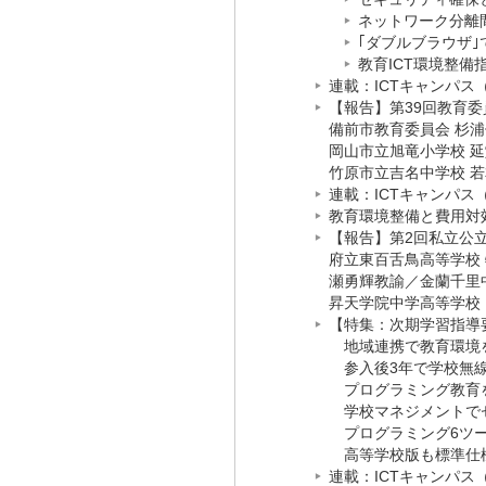
ネットワーク分離
｢ダブルブラウザ｣
教育ICT環境整備
連載：ICTキャンパス（
【報告】第39回教育委
備前市教育委員会 杉
岡山市立旭竜小学校 
竹原市立吉名中学校 
連載：ICTキャンパス（
教育環境整備と費用対効
【報告】第2回私立公立
府立東百舌鳥高等学校
瀬勇輝教諭
／
金蘭千里
昇天学院中学高等学校
【特集：次期学習指導要
地域連携で教育環境
参入後3年で学校無線
プログラミング教育を
学校マネジメントで
プログラミング6ツー
高等学校版も標準仕様
連載：ICTキャンパス（