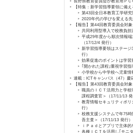
長野県教育委員会が教育用ＰＣなど
【特集：新学習指導要領に備える】（
第43回全日本教育工学研究協
2020年代の学びを変える先
【報告】第44回教育委員会対象セ
共同利用型導入で校務負担減
平成29年度から順次情報
（17/12/4 発行）
新学習指導要領はステージ3
行）
効果促進のポイントは学習規
｢開かれた課程｣重視学習指
小学校から中学校へ児童情報
連載：ICTキャンパス（47）慶応
【報告】第43回教育委員会対象セ
職員のＩＣＴ活用力と学校
課程調査官＞（17/11/13 
教育情報セキュリティポリシ
行）
校務支援システムで年75
吾主査＞（17/11/13 発行）
ｉＰａｄとアプリで主体的な
各種ＩＣＴを活用し｢モニタ