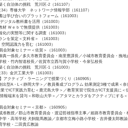
く自治体の挑戦 荒川区-2（161107）
（34）専修大学 ネットワーク情報学部（161107）
は学び合いのプラットフォーム（161003）
デジタル教科書を活用（161003）
材 Ｗｅｂで無償提供（161003）
化の実態等に関する調査（161003）
ンを策定＜文科省＞ （161003）
 空間認識力を育む（161003）
員会対象セミナー＜佐賀＞（161003）
柳真一係長
／
多久市教育委員会・南里豊課長
／
小城市教育委員会・挽地
学校・竹内智道校長
／
佐賀市立西与賀小学校・今泉弘校長
く自治体の挑戦 荒川区-1（161003）
33）金沢工業大学（161003）
】
アクティブ・ラーニングで授業づくり（160905）
創出型A・L＜静岡大学＞
／
教員養成プログラム 効果測定3種で成果＜奈
授業でICT実践力育む＜鹿児島大学＞
／
教育実習で院生がICT支援員に＜
情報端末を貸与＜和歌山大学＞
／
アタマとカラダをアクティブにする＜
員会対象セミナー＜京都＞（160905）
成准教授
／
郡山市教育委員会・渡辺哲雄指導主事
／
姫路市教育委員会・
中学・高等学校 犬飼龍馬教諭
／
京都市立梅小路小学校・吉井優太郎教諭
育学校・二田貴広教諭