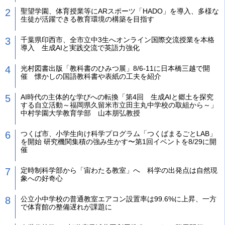
聖望学園、体育授業等にARスポーツ「HADO」を導入、多様な
生徒が活躍できる教育環境の構築を目指す
千葉県印西市、全市立中3生へオンライン国際交流授業を本格
導入 生成AIと実践交流で英語力強化
光村図書出版「教科書のひみつ展」8/6-11に日本橋三越で開
催 懐かしの国語教科書や表紙の工夫を紹介
AI時代の主体的な学びへの転換「第4回 生成AIと郷土を探究
する自立活動～福岡県久留米市立田主丸中学校の取組から～」
中村学園大学教育学部 山本朋弘教授
つくば市、小学生向け科学プログラム「つくばまるごとLAB」
を開始 研究機関集積の強み生かす〜第1回イベントを8/29に開
催
定時制科学部から「宙わたる教室」へ 科学の出発点は自然現
象への好奇心
公立小中学校の普通教室エアコン設置率は99.6%に上昇、一方
で体育館の整備遅れが課題に