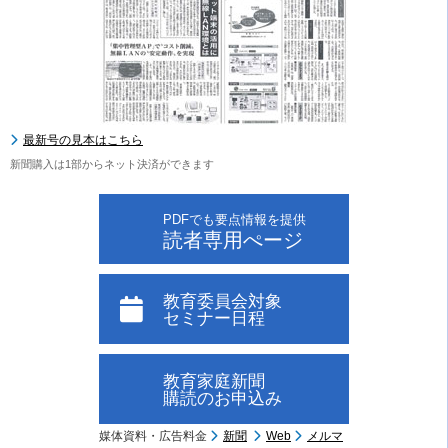
最新号の見本はこちら
新聞購入は1部からネット決済ができます
PDFでも要点情報を提供
読者専用ぺージ
教育委員会対象
セミナー日程
教育家庭新聞
購読のお申込み
媒体資料・広告料金
新聞
Web
メルマ