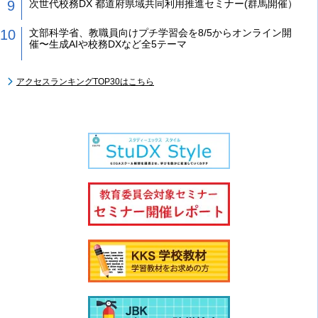
次世代校務DX 都道府県域共同利用推進セミナー(群馬開催）
文部科学省、教職員向けプチ学習会を8/5からオンライン開
催〜生成AIや校務DXなど全5テーマ
アクセスランキングTOP30はこちら