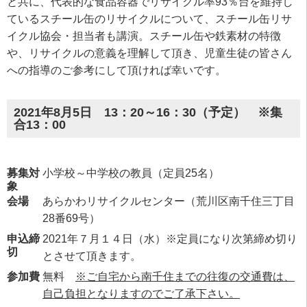
と共に、代表的な食品容器でリサイクル率
93
％台を維持し
ているスチール缶のリサイクルについて、スチール缶リサ
イクル協会・担当者も講演。スチール缶や鉄素材の特徴
や、リサイクルの意義を理解して頂き、児童生徒の皆さん
への指導のご参考にして頂ければ幸いです。
2021年8月5日 13：20～16：30（予定） ※集
合13：00
募集対
小学校～中学校の教員（定員25名）
象
会場
あらかわリサイクルセンター（荒川区南千住三丁目
28
番
69
号）
申込締
2021年７月１４日（水）※定員になり次第締め切り
切
とさせて頂きます。
参加費
無料
※ご自宅から南千住までの往復の交通費は、
自己負担となりますのでご了承下さい。