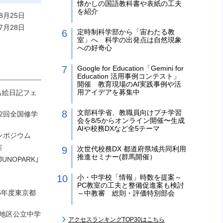
懐かしの国語教科書や表紙の工夫
を紹介
8月25日
7月28日
定時制科学部から「宙わたる教
室」へ 科学の出発点は自然現象
への好奇心
Google for Education「Gemini for
Education 活用事例コンテスト」
開催 教育現場のAI実践事例や活
用アイデアを募集中
も絵日記フェ
文部科学省、教職員向けプチ学習
2回全国修学
会を8/5からオンライン開催〜生成
AIや校務DXなど全5テーマ
ンポジウム
催
次世代校務DX 都道府県域共同利用
推進セミナー(群馬開催）
NOPARK｣
小・中学校「情報」時数を提案～
PC教室の工夫と整備促進案も検討
5年度東京都
～中教審 総則・評価特別部会
地区公立中学
アクセスランキングTOP30はこちら