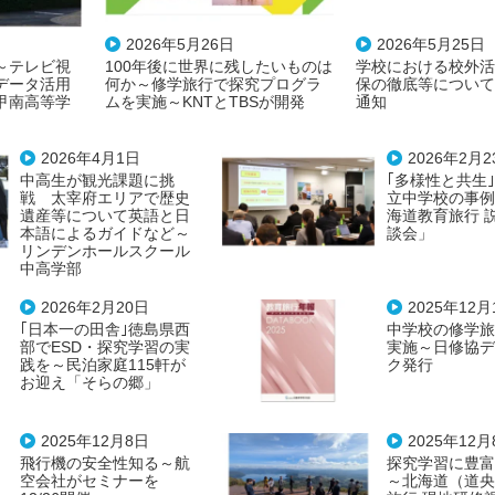
2026年5月26日
2026年5月25日
～テレビ視
100年後に世界に残したいものは
学校における校外活
データ活用
何か～修学旅行で探究プログラ
保の徹底等について
甲南高等学
ムを実施～KNTとTBSが開発
通知
2026年4月1日
2026年2月2
中高生が観光課題に挑
｢多様性と共生
戦 太宰府エリアで歴史
立中学校の事例
遺産等について英語と日
海道教育旅行 
本語によるガイドなど～
談会」
リンデンホールスクール
中高学部
2026年2月20日
2025年12月
｢日本一の田舎｣徳島県西
中学校の修学旅
部でESD・探究学習の実
実施～日修協デ
践を～民泊家庭115軒が
ク発行
お迎え「そらの郷」
2025年12月8日
2025年12月
飛行機の安全性知る～航
探究学習に豊富
空会社がセミナーを
～北海道（道央