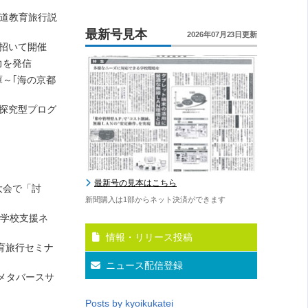
海道教育旅行説
最新号見本
2026年07月23日更新
招いて開催
力を発信
～｢海の京都
は探究型プログ
最新号の見本はこちら
大会で「討
新聞購入は1部からネット決済ができます
区学校支援ネ
情報・リリース投稿
育旅行セミナ
ニュース配信登録
メタバースサ
Posts by kyoikukatei