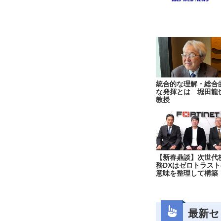
統合的な理解・総合
な発揮とは 堀田龍
教授
【新春鼎談】次世代
務DXはゼロトラスト
意味を整理して構築
最新セ