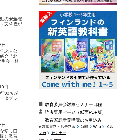
動の安全確
～文科省が
3日
｣学ぶ－公
紹介「北
説明会・相
10日
行98％が
ータブッ
教育委員会対象セミナー日程
読者専用ぺージ（紙面PDF版）
教育家庭新聞購読のお申込み
8日
● 媒体資料・広告料金
新聞
Web
メル
な切り口
マガ
セミナー
圏）教育