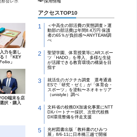
視察会レポ
採用情報
アクセスTOP10
＜中高生の部活費の実態調査＞運
動部の部活費は年間8.4万円 保護
者の65％が負担感〜ANYTEAM調
べ
入力を楽し
聖望学園、体育授業等にARスポー
る！「KEY
ツ「HADO」を導入、多様な生徒
Folio」
が活躍できる教育環境の構築を目
指す
就活生のガクチカ調査 選考通過
ESで「研究・ゼミ」が「体育会・
スポーツ」を逆転〜ネオキャリア
（unistyle）調べ
YOD端末を店
選択・購入
文科省の校務DX加速化事業にNTT
DXパートナー採択、次世代校務
DX環境整備を伴走支援
光村図書出版「教科書のひみつ
展」8/6-11に日本橋三越で開催