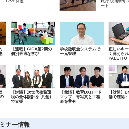
12/26開催
旅行 現地研修
ート
的
【連載】GIGA第2期の
学校徴収金システムで
正しいキー
也
個別最適な学び
一元管理
く覚えられ
PALETTO 
校
【討議】次世代校務環
【鼎談】教育DXロード
【対談】B
の
境の全体設計を｢共創｣
マップ 青写真と工程
舗で確認・
で支援
表を共有
ミナー情報