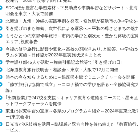
校連合 2025年度修学旅行出発式
SDGsほか豊富な学習素材～下見助成や事前学習などサポート～北
明会を東京・大阪で開催
北海道・九州・沖縄の実践事例を発表～修旅研が横浜市の3中学校を
引き揚げのまち舞鶴、次世代による継承へ～平和の尊さとまちの魅
もうひとつの京都修学旅行～市内の学びと別次元・豊かな体験の宝庫
エリア｣視察報告
今後の修学旅行に影響や変化～高校の3割が｢あり｣と回答、中学校
ラムを実施～日修協が2023年度実施状況をまとめ
学生語り部45人が活動～舞鶴引揚記念館等で｢引き揚げの日｣
北海道教育旅行説明会・相談会～東京・大阪で12月に開催
熊本の今を知らせるために～銀座熊本館でミニレクチャー会を開催
「修学旅行は協働で成立」～コロナ禍での学びを語る～全修協研究
論」
｢出前授業｣で247校を支援～キャリア教育や道徳をニーズに～墨田
ットワークフォーラムを開催
東北は探究学習の宝庫～各県のプログラムを紹介～2024年度東北教
ー(東京会場)
日光市がXR技術を活用～臨場感と双方向性を兼ね備えた「教育旅行
ービス」