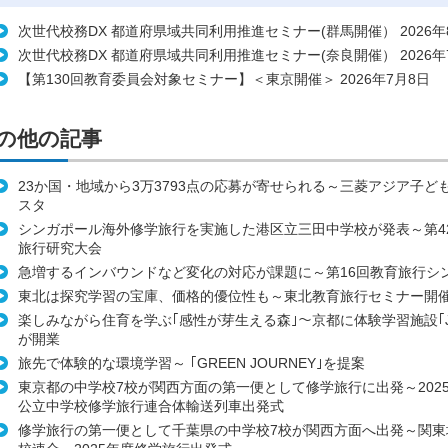
次世代校務DX 都道府県域共同利用推進セミナー(群馬開催） 2026年
次世代校務DX 都道府県域共同利用推進セミナー(奈良開催） 2026年
【第130回教育委員会対象セミナー】＜東京開催＞ 2026年7月8日
の他の記事
23か国・地域から3万3793点の応募が寄せられる～三菱アジア子ど
スタ
シンガポール海外修学旅行を実施した港区立三田中学校が発表～第4
旅行研究大会
急増するインバウンドなど変化の対応が課題に～第16回教育旅行シ
東北は探究学習の宝庫、価格的優位性も～東北教育旅行セミナー開
楽しみながら住育を学ぶ｢感性が芽生える森｣～京都に体験学習施設｢JU
が開業
旅先で体験的な環境学習～ ｢GREEN JOURNEY｣を提案
東京都の中学校7校が関西方面の第一便として修学旅行に出発～202
公立中学校修学旅行連合体輸送列車出発式
修学旅行の第一便として千葉県の中学校7校が関西方面へ出発～関東