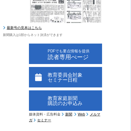
最新号の見本はこちら
新聞購入は1部からネット決済ができます
PDFでも要点情報を提供
読者専用ぺージ
教育委員会対象
セミナー日程
教育家庭新聞
購読のお申込み
媒体資料・広告料金
新聞
Web
メルマ
ガ
セミナー