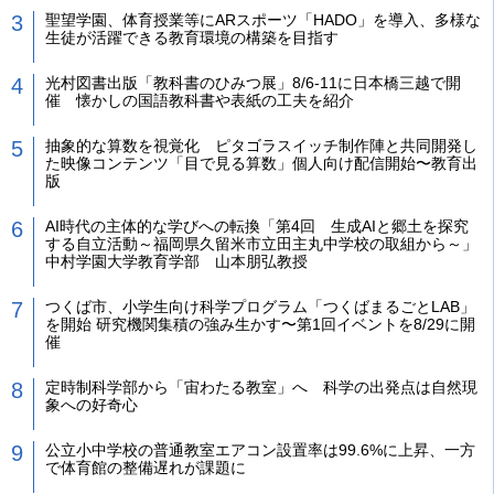
聖望学園、体育授業等にARスポーツ「HADO」を導入、多様な
生徒が活躍できる教育環境の構築を目指す
光村図書出版「教科書のひみつ展」8/6-11に日本橋三越で開
催 懐かしの国語教科書や表紙の工夫を紹介
抽象的な算数を視覚化 ピタゴラスイッチ制作陣と共同開発し
た映像コンテンツ「目で見る算数」個人向け配信開始〜教育出
版
AI時代の主体的な学びへの転換「第4回 生成AIと郷土を探究
する自立活動～福岡県久留米市立田主丸中学校の取組から～」
中村学園大学教育学部 山本朋弘教授
つくば市、小学生向け科学プログラム「つくばまるごとLAB」
を開始 研究機関集積の強み生かす〜第1回イベントを8/29に開
催
定時制科学部から「宙わたる教室」へ 科学の出発点は自然現
象への好奇心
公立小中学校の普通教室エアコン設置率は99.6%に上昇、一方
で体育館の整備遅れが課題に