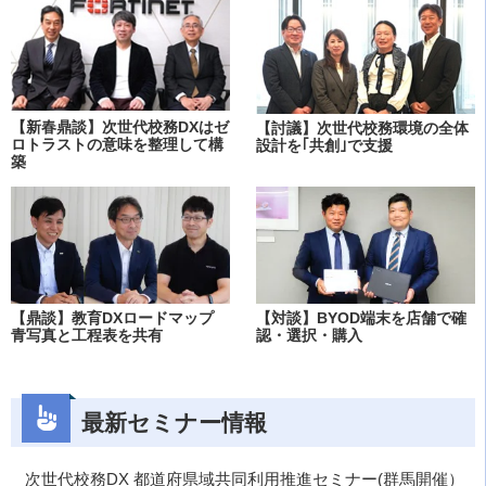
【新春鼎談】次世代校務DXはゼ
【討議】次世代校務環境の全体
ロトラストの意味を整理して構
設計を｢共創｣で支援
築
【鼎談】教育DXロードマップ
【対談】BYOD端末を店舗で確
青写真と工程表を共有
認・選択・購入
最新セミナー情報
次世代校務DX 都道府県域共同利用推進セミナー(群馬開催）