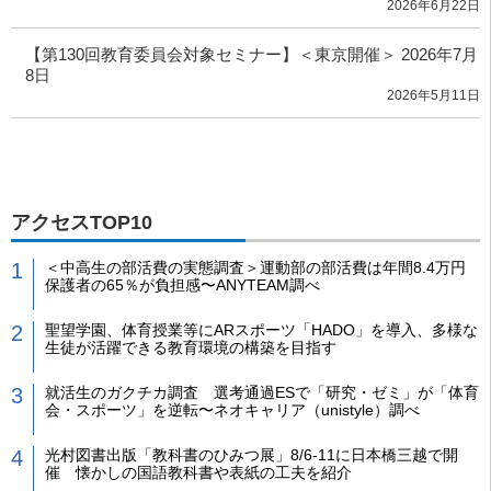
2026年6月22日
【第130回教育委員会対象セミナー】＜東京開催＞ 2026年7月
8日
2026年5月11日
アクセスTOP10
＜中高生の部活費の実態調査＞運動部の部活費は年間8.4万円
保護者の65％が負担感〜ANYTEAM調べ
聖望学園、体育授業等にARスポーツ「HADO」を導入、多様な
生徒が活躍できる教育環境の構築を目指す
就活生のガクチカ調査 選考通過ESで「研究・ゼミ」が「体育
会・スポーツ」を逆転〜ネオキャリア（unistyle）調べ
光村図書出版「教科書のひみつ展」8/6-11に日本橋三越で開
催 懐かしの国語教科書や表紙の工夫を紹介