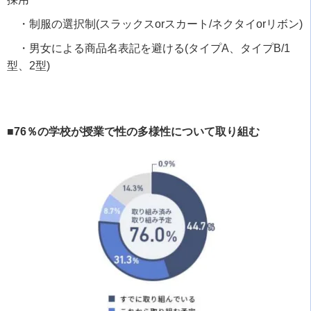
・制服の選択制
(
スラックス
or
スカート
/
ネクタイ
or
リボン
)
・男女による商品名表記を避ける
(
タイプ
A
、タイプ
B/1
型、
2
型
)
■76％の学校が授業で性の多様性について取り組む