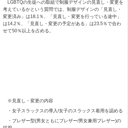
LGBTQ
の生徒への取組で制服デザインの見直し・変更を
考えているかという質問では、制服デザインの「見直し・
変更済み」は
18.1
％、「見直し・変更を行っている途中」
は
14.2
％、「見直し・変更の予定がある」は
23.5
％で合わ
せて
50
％以上を占める。
※見直し・変更の内容
・女子スラックスの導入
/
女子のスラックス着用を認める
・ブレザー型
(
男女ともにブレザー
/
男女兼用ブレザー
)
の
採用