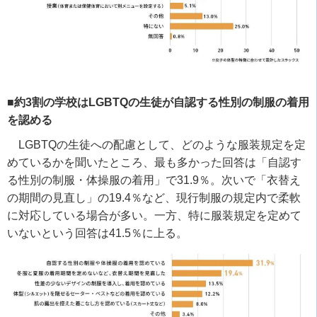
■約3割の学校はLGBTQの生徒が自認する性別の制服の着用
を認める
LGBTQ
の生徒への配慮として、どのような服装規定を定
めているかを聞いたところ、最も多かった回答は「自認す
る性別の制服・体操服の着用」で
31.9
％。次いで「衣替え
の期間の見直し」の
19.4
％など、現行制服の規定内で柔軟
に対応している場合が多い。一方、特に服装規定を定めて
いないという回答は
41.5
％に上る。