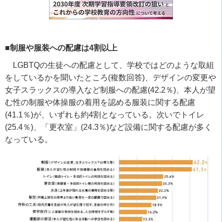
■制服や服装への配慮は4割以上
LGBTQ
の生徒への配慮として、学校ではどのような取組
をしているかを聞いたところ
(
複数回答
)
、デザインの変更や
女子スラックスの導入など制服への配慮
(42.2
％
)
、本人が望
む性の制服や体操服の着用を認める服装に関する配慮
(41.1
％
)
が、いずれも約
4
割となっている。次いでトイレ
(25.4
％
)
、「更衣室」
(24.3
％
)
など設備に関する配慮が多く
なっている。