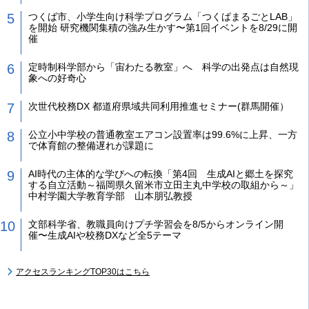
つくば市、小学生向け科学プログラム「つくばまるごとLAB」
を開始 研究機関集積の強み生かす〜第1回イベントを8/29に開
催
定時制科学部から「宙わたる教室」へ 科学の出発点は自然現
象への好奇心
次世代校務DX 都道府県域共同利用推進セミナー(群馬開催）
公立小中学校の普通教室エアコン設置率は99.6%に上昇、一方
で体育館の整備遅れが課題に
AI時代の主体的な学びへの転換「第4回 生成AIと郷土を探究
する自立活動～福岡県久留米市立田主丸中学校の取組から～」
中村学園大学教育学部 山本朋弘教授
文部科学省、教職員向けプチ学習会を8/5からオンライン開
催〜生成AIや校務DXなど全5テーマ
アクセスランキングTOP30はこちら