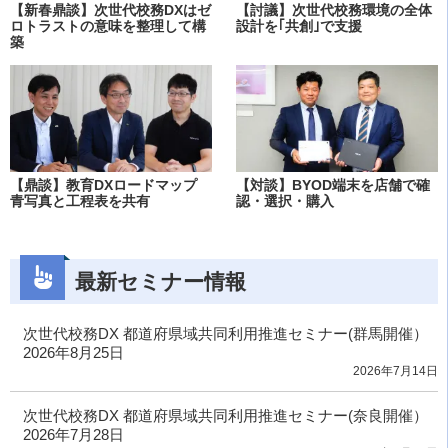
【新春鼎談】次世代校務DXはゼ
【討議】次世代校務環境の全体
ロトラストの意味を整理して構
設計を｢共創｣で支援
築
【鼎談】教育DXロードマップ
【対談】BYOD端末を店舗で確
青写真と工程表を共有
認・選択・購入
最新セミナー情報
次世代校務DX 都道府県域共同利用推進セミナー(群馬開催）
2026年8月25日
2026年7月14日
次世代校務DX 都道府県域共同利用推進セミナー(奈良開催）
2026年7月28日