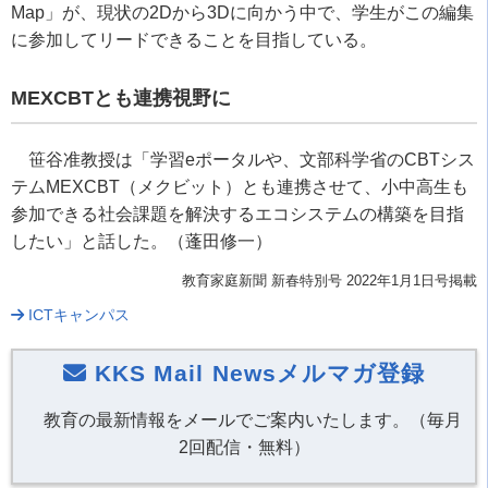
Map
」が、現状の
2D
から
3D
に向かう中で、学生がこの編集
に参加してリードできることを目指している。
MEXCBT
とも連携視野に
笹谷准教授は「学習
e
ポータルや、文部科学省の
CBT
シス
テム
MEXCBT
（メクビット）とも連携させて、小中高生も
参加できる社会課題を解決するエコシステムの構築を目指
したい」と話した。（蓬田修一）
教育家庭新聞 新春特別号 2022年1月1日号掲載
ICTキャンパス
KKS Mail Newsメルマガ登録
教育の最新情報をメールでご案内いたします。（毎月
2回配信・無料）