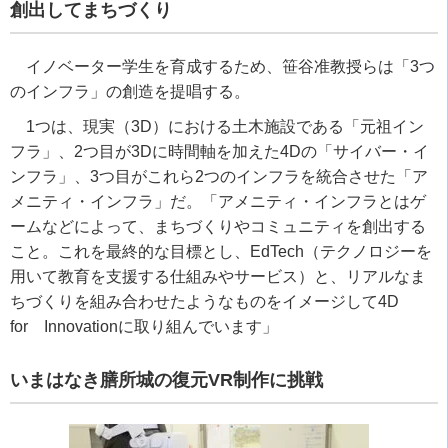
創出してまちづくり
イノベーター学生を育成するため、笹谷准教授らは「
3
つ
のインフラ」の創造を提唱する。
1
つは、現実（
3D
）における土木施設である「元祖イン
フラ」、
2
つ目が
3D
に時間軸を加えた
4D
の「サイバー・イ
ンフラ」、
3
つ目がこれら
2
つのインフラを統合させた「ア
メニティ・インフラ」だ。「アメニティ・インフラとはゲ
ームなどによって、まちづくりやコミュニティを創出する
こと。これを最終的な目標とし、
EdTech
（テクノロジーを
用いて教育を支援する仕組みやサービス）と、リアルなま
ちづくりを組み合わせたようなものをイメージして
4D
for
Innovation
に取り組んでいます」
いまはなき膳所城の復元
VR
制作に挑戦