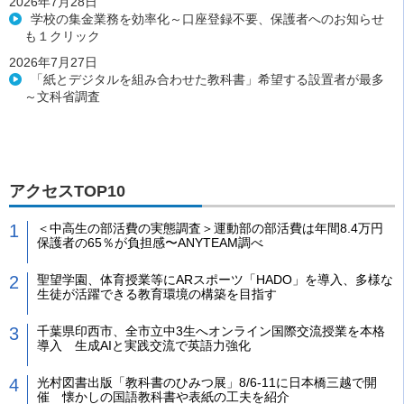
2026年7月28日
学校の集金業務を効率化～口座登録不要、保護者へのお知らせ
も１クリック
2026年7月27日
「紙とデジタルを組み合わせた教科書」希望する設置者が最多
～文科省調査
アクセスTOP10
＜中高生の部活費の実態調査＞運動部の部活費は年間8.4万円
保護者の65％が負担感〜ANYTEAM調べ
聖望学園、体育授業等にARスポーツ「HADO」を導入、多様な
生徒が活躍できる教育環境の構築を目指す
千葉県印西市、全市立中3生へオンライン国際交流授業を本格
導入 生成AIと実践交流で英語力強化
光村図書出版「教科書のひみつ展」8/6-11に日本橋三越で開
催 懐かしの国語教科書や表紙の工夫を紹介