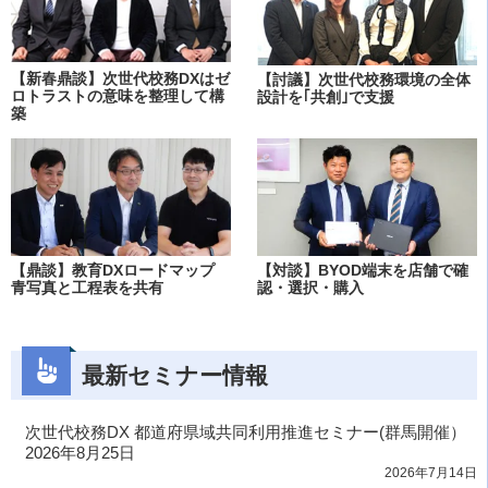
【新春鼎談】次世代校務DXはゼ
【討議】次世代校務環境の全体
ロトラストの意味を整理して構
設計を｢共創｣で支援
築
【鼎談】教育DXロードマップ
【対談】BYOD端末を店舗で確
青写真と工程表を共有
認・選択・購入
最新セミナー情報
次世代校務DX 都道府県域共同利用推進セミナー(群馬開催）
2026年8月25日
2026年7月14日