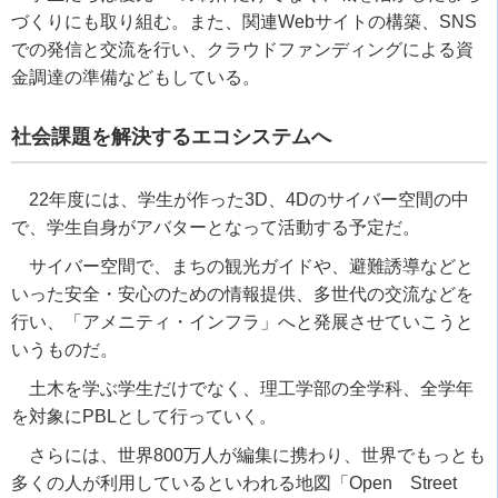
づくりにも取り組む。また、関連
Web
サイトの構築、
SNS
での発信と交流を行い、クラウドファンディングによる資
金調達の準備などもしている。
社会課題を解決するエコシステムへ
22
年度には、学生が作った
3D
、
4D
のサイバー空間の中
で、学生自身がアバターとなって活動する予定だ。
サイバー空間で、まちの観光ガイドや、避難誘導などと
いった安全・安心のための情報提供、多世代の交流などを
行い、「アメニティ・インフラ」へと発展させていこうと
いうものだ。
土木を学ぶ学生だけでなく、理工学部の全学科、全学年
を対象に
PBL
として行っていく。
さらには、世界
800
万人が編集に携わり、世界でもっとも
多くの人が利用しているといわれる地図「
Open
Street