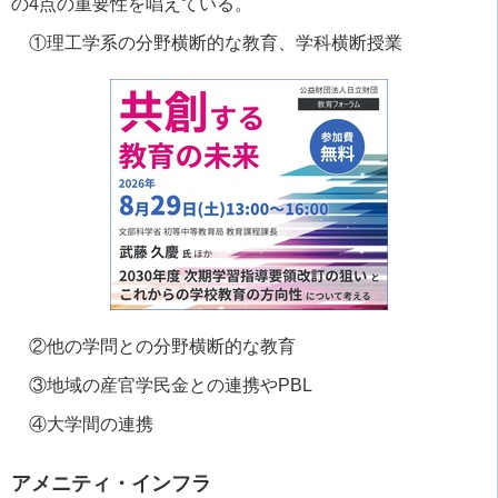
の
4
点の重要性を唱えている。
①理工学系の分野横断的な教育、学科横断授業
②他の学問との分野横断的な教育
③地域の産官学民金との連携や
PBL
④大学間の連携
アメニティ・インフラ