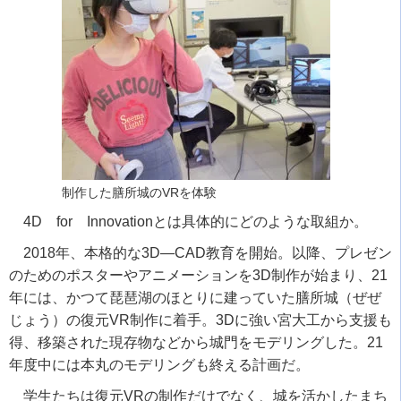
制作した膳所城のVRを体験
4D
for
Innovation
とは具体的にどのような取組か。
2018
年、本格的な
3D―CAD
教育を開始。以降、プレゼン
のためのポスターやアニメーションを
3D
制作が始まり、
21
年には、かつて琵琶湖のほとりに建っていた膳所城（ぜぜ
じょう）の復元
VR
制作に着手。
3D
に強い宮大工から支援も
得、移築された現存物などから城門をモデリングした。
21
年度中には本丸のモデリングも終える計画だ。
学生たちは復元
VR
の制作だけでなく、城を活かしたまち