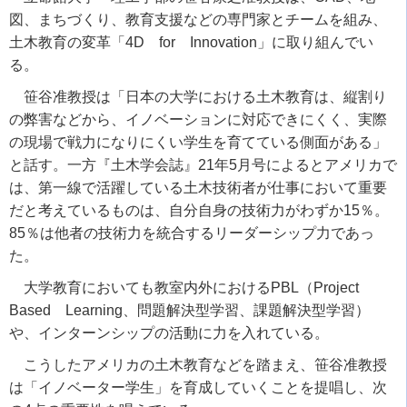
図、まちづくり、教育支援などの専門家とチームを組み、
土木教育の変革「
4D
for
Innovation
」に取り組んでい
る。
笹谷准教授は「日本の大学における土木教育は、縦割り
の弊害などから、イノベーションに対応できにくく、実際
の現場で戦力になりにくい学生を育てている側面がある」
と話す。一方『土木学会誌』
21
年
5
月号によるとアメリカで
は、第一線で活躍している土木技術者が仕事において重要
だと考えているものは、自分自身の技術力がわずか
15
％。
85
％は他者の技術力を統合するリーダーシップ力であっ
た。
大学教育においても教室内外における
PBL
（
Project
Based
Learning
、問題解決型学習、課題解決型学習）
や、インターンシップの活動に力を入れている。
こうしたアメリカの土木教育などを踏まえ、笹谷准教授
は「イノベーター学生」を育成していくことを提唱し、次