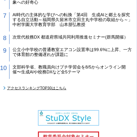
象への好奇心
AI時代の主体的な学びへの転換「第4回 生成AIと郷土を探究
する自立活動～福岡県久留米市立田主丸中学校の取組から～」
中村学園大学教育学部 山本朋弘教授
次世代校務DX 都道府県域共同利用推進セミナー(群馬開催）
公立小中学校の普通教室エアコン設置率は99.6%に上昇、一方
で体育館の整備遅れが課題に
文部科学省、教職員向けプチ学習会を8/5からオンライン開
催〜生成AIや校務DXなど全5テーマ
アクセスランキングTOP30はこちら