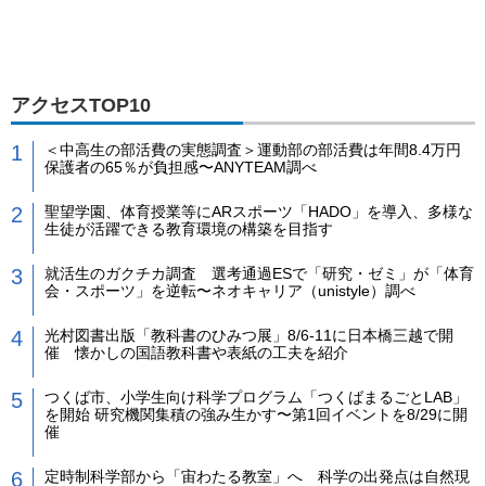
アクセスTOP10
＜中高生の部活費の実態調査＞運動部の部活費は年間8.4万円
保護者の65％が負担感〜ANYTEAM調べ
聖望学園、体育授業等にARスポーツ「HADO」を導入、多様な
生徒が活躍できる教育環境の構築を目指す
就活生のガクチカ調査 選考通過ESで「研究・ゼミ」が「体育
会・スポーツ」を逆転〜ネオキャリア（unistyle）調べ
光村図書出版「教科書のひみつ展」8/6-11に日本橋三越で開
催 懐かしの国語教科書や表紙の工夫を紹介
つくば市、小学生向け科学プログラム「つくばまるごとLAB」
を開始 研究機関集積の強み生かす〜第1回イベントを8/29に開
催
定時制科学部から「宙わたる教室」へ 科学の出発点は自然現