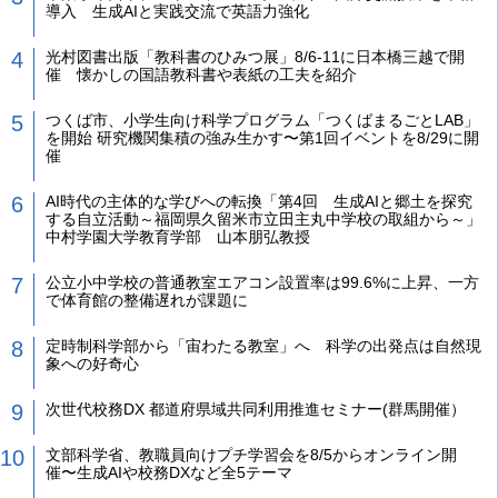
導入 生成AIと実践交流で英語力強化
光村図書出版「教科書のひみつ展」8/6-11に日本橋三越で開
催 懐かしの国語教科書や表紙の工夫を紹介
つくば市、小学生向け科学プログラム「つくばまるごとLAB」
を開始 研究機関集積の強み生かす〜第1回イベントを8/29に開
催
AI時代の主体的な学びへの転換「第4回 生成AIと郷土を探究
する自立活動～福岡県久留米市立田主丸中学校の取組から～」
中村学園大学教育学部 山本朋弘教授
公立小中学校の普通教室エアコン設置率は99.6%に上昇、一方
で体育館の整備遅れが課題に
定時制科学部から「宙わたる教室」へ 科学の出発点は自然現
象への好奇心
次世代校務DX 都道府県域共同利用推進セミナー(群馬開催）
文部科学省、教職員向けプチ学習会を8/5からオンライン開
催〜生成AIや校務DXなど全5テーマ