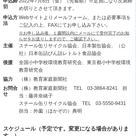
申込締
2022年7月8日（金）（先着順）※定員になり次第締
切
め切りとさせて頂きます。
申込方
Webサイトよりメールフォーム、または必要事項を
法
ご記入の上、FAXにてお申し込み下さい。
※お申し込み後、１週間以内にメールにて受付完了のお知
らせをお送りしますので、ご確認下さい。
主催
スチール缶リサイクル協会、日本製缶協会、（公
社）日本缶詰びん詰レトルト食品協会
後援
全国小中学校環境教育研究会、東京都小中学校環境
教育研究会
協力
（株）教育家庭新聞社
お問合
（株）教育家庭新聞社 TEL 03-3864-8241 担
せ
当：藤井奈緒子
スチール缶リサイクル協会 TEL 03-5550-9431
担当：外薗（ほかぞの）典明
スケジュール（予定です。変更になる場合がありま
す。）