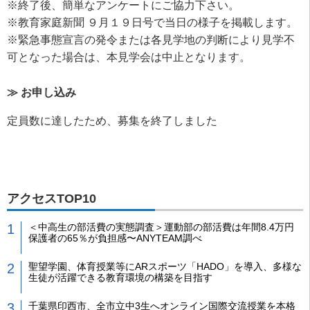
※終了後、簡単なアンケートにご協力下さい。
※教育家庭新聞 ９月１９日号で当日の様子を掲載します。
※緊急事態宣言の発令または各見学地の判断により見学不
可となった場合は、本見学会は中止となります。
≫ お申し込み
定員数に達したため、募集を終了しました
アクセスTOP10
＜中高生の部活費の実態調査＞運動部の部活費は年間8.4万円
保護者の65％が負担感〜ANYTEAM調べ
聖望学園、体育授業等にARスポーツ「HADO」を導入、多様な
生徒が活躍できる教育環境の構築を目指す
千葉県印西市、全市立中3生へオンライン国際交流授業を本格