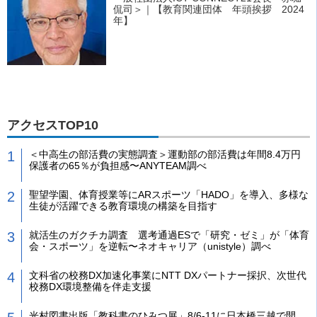
侃司＞｜【教育関連団体 年頭挨拶 2024
年】
アクセスTOP10
＜中高生の部活費の実態調査＞運動部の部活費は年間8.4万円
保護者の65％が負担感〜ANYTEAM調べ
聖望学園、体育授業等にARスポーツ「HADO」を導入、多様な
生徒が活躍できる教育環境の構築を目指す
就活生のガクチカ調査 選考通過ESで「研究・ゼミ」が「体育
会・スポーツ」を逆転〜ネオキャリア（unistyle）調べ
文科省の校務DX加速化事業にNTT DXパートナー採択、次世代
校務DX環境整備を伴走支援
光村図書出版「教科書のひみつ展」8/6-11に日本橋三越で開