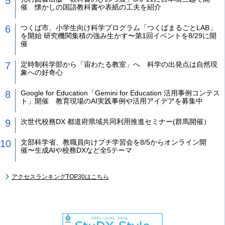
催 懐かしの国語教科書や表紙の工夫を紹介
つくば市、小学生向け科学プログラム「つくばまるごとLAB」
を開始 研究機関集積の強み生かす〜第1回イベントを8/29に開
催
定時制科学部から「宙わたる教室」へ 科学の出発点は自然現
象への好奇心
Google for Education「Gemini for Education 活用事例コンテス
ト」開催 教育現場のAI実践事例や活用アイデアを募集中
次世代校務DX 都道府県域共同利用推進セミナー(群馬開催）
文部科学省、教職員向けプチ学習会を8/5からオンライン開
催〜生成AIや校務DXなど全5テーマ
アクセスランキングTOP30はこちら