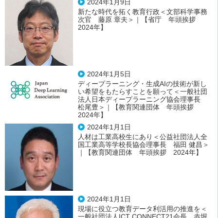
2024年1月9日
新たな時代を拓く教育行政＜文部科学事務
次官 藤原 章夫＞｜【省庁 年頭挨拶
2024年】
2024年1月5日
ディープラーニング・生成AIの技術が新し
い希望をもたらすことを願って＜一般社団
法人日本ディープラーニング協会理事長
松尾豊＞｜【教育関連団体 年頭挨拶
2024年】
2024年1月1日
人材は工業高校生にあり＜公益社団法人全
国工業高等学校長協会理事長 福田 健昌＞
｜【教育関連団体 年頭挨拶 2024年】
2024年1月1日
現場に役立つ教育データ利活用の推進を＜
一般社団法人ICT CONNECT21会長 赤堀