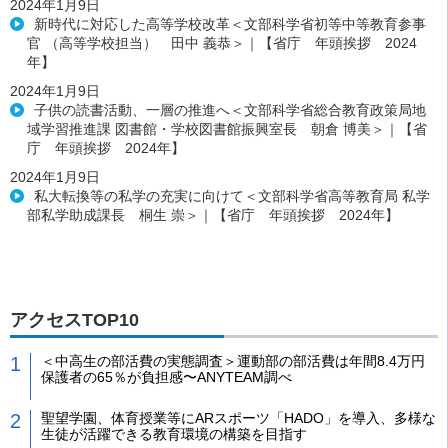
2024年1月9日
新時代に対応した高等学校改革＜文部科学省初等中等教育参事
官 （高等学校担当） 田中 義恭＞｜【省庁 年頭挨拶 2024
年】
2024年1月9日
子供の読書活動、一層の推進へ＜文部科学省総合教育政策局地
域学習推進課 図書館・学校図書館振興室長 朝倉 博美＞｜【省
庁 年頭挨拶 2024年】
2024年1月9日
私大転換等の私学の充実に向けて＜文部科学省高等教育局 私学
部私学助成課長 桐生 崇＞｜【省庁 年頭挨拶 2024年】
アクセスTOP10
＜中高生の部活費の実態調査＞運動部の部活費は年間8.4万円
保護者の65％が負担感〜ANYTEAM調べ
聖望学園、体育授業等にARスポーツ「HADO」を導入、多様な
生徒が活躍できる教育環境の構築を目指す