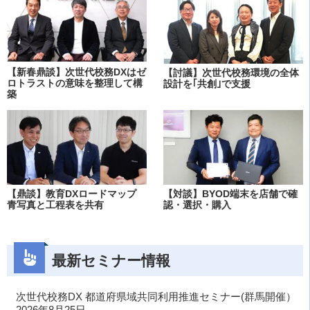
【新春鼎談】次世代校務DXはゼ
【討議】次世代校務環境の全体
ロトラストの意味を整理して構
設計を｢共創｣で支援
築
【鼎談】教育DXロードマップ
【対談】BYOD端末を店舗で確
青写真と工程表を共有
認・選択・購入
最新セミナー情報
次世代校務DX 都道府県域共同利用推進セミナー(群馬開催）
2026年8月25日