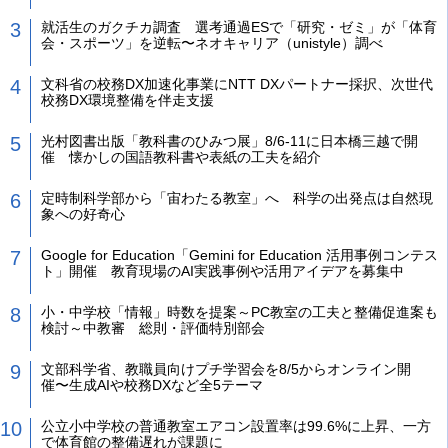
就活生のガクチカ調査 選考通過ESで「研究・ゼミ」が「体育
会・スポーツ」を逆転〜ネオキャリア（unistyle）調べ
文科省の校務DX加速化事業にNTT DXパートナー採択、次世代
校務DX環境整備を伴走支援
光村図書出版「教科書のひみつ展」8/6-11に日本橋三越で開
催 懐かしの国語教科書や表紙の工夫を紹介
定時制科学部から「宙わたる教室」へ 科学の出発点は自然現
象への好奇心
Google for Education「Gemini for Education 活用事例コンテス
ト」開催 教育現場のAI実践事例や活用アイデアを募集中
小・中学校「情報」時数を提案～PC教室の工夫と整備促進案も
検討～中教審 総則・評価特別部会
文部科学省、教職員向けプチ学習会を8/5からオンライン開
催〜生成AIや校務DXなど全5テーマ
公立小中学校の普通教室エアコン設置率は99.6%に上昇、一方
で体育館の整備遅れが課題に