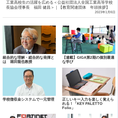
工業高校生の活躍を広める＜公益社団法人全国工業高等学校
長協会理事長 福田 健昌＞｜【教育関連団体 年頭挨拶】
2023年1月6日
統合的な理解・総合的な発揮と
【連載】GIGA第2期の個別最適
は 堀田龍也教授
な学び
学校徴収金システムで一元管理
正しいキー入力を楽しく覚えら
れる！「KEY PALETTO
Folio」