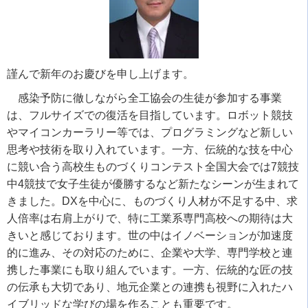
謹んで新年のお慶びを申し上げます。
感染予防に徹しながら全工協会の生徒が参加する事業
は、フルサイズでの復活を目指しています。ロボット競技
やマイコンカーラリー等では、プログラミングなど新しい
思考や技術を取り入れています。一方、伝統的な技を中心
に競い合う高校生ものづくりコンテスト全国大会では
7
競技
中
4
競技で女子生徒が優勝するなど新たなシーンが生まれて
きました。
DX
を中心に、ものづくり人材が不足する中、求
人倍率は右肩上がりで、特に工業系専門高校への期待は大
きいと感じております。世の中はイノベーションが加速度
的に進み、その対応のために、企業や大学、専門学校と連
携した事業にも取り組んでいます。一方、伝統的な匠の技
の伝承も大切であり、地元企業との連携も視野に入れたハ
イブリッドな学びの場を作ることも重要です。