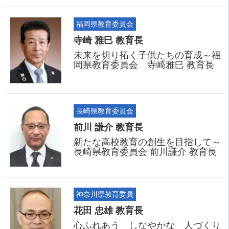
福岡県教育委員会
寺崎 雅巳 教育長
未来を切り拓く子供たちの育成～福
岡県教育委員会 寺崎雅巳 教育長
長崎県教育委員会
前川 謙介 教育長
新たな高校教育の創生を目指して～
長崎県教育委員会 前川謙介 教育長
神奈川県教育委員
花田 忠雄 教育長
心ふれあう しなやかな 人づくり