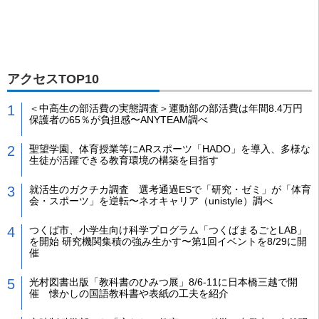
アクセスTOP10
＜中高生の部活費の実態調査＞運動部の部活費は年間8.4万円
保護者の65％が負担感〜ANYTEAM調べ
聖望学園、体育授業等にARスポーツ「HADO」を導入、多様な
生徒が活躍できる教育環境の構築を目指す
就活生のガクチカ調査 選考通過ESで「研究・ゼミ」が「体育
会・スポーツ」を逆転〜ネオキャリア（unistyle）調べ
つくば市、小学生向け科学プログラム「つくばまるごとLAB」
を開始 研究機関集積の強み生かす〜第1回イベントを8/29に開
催
光村図書出版「教科書のひみつ展」8/6-11に日本橋三越で開
催 懐かしの国語教科書や表紙の工夫を紹介