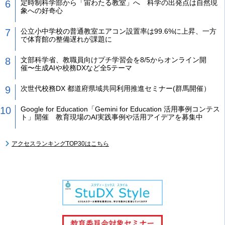
定時制科学部から「宙わたる教室」へ 科学の出発点は自然現
象への好奇心
公立小中学校の普通教室エアコン設置率は99.6%に上昇、一方
で体育館の整備遅れが課題に
文部科学省、教職員向けプチ学習会を8/5からオンライン開
催〜生成AIや校務DXなど全5テーマ
次世代校務DX 都道府県域共同利用推進セミナー(群馬開催）
Google for Education「Gemini for Education 活用事例コンテス
ト」開催 教育現場のAI実践事例や活用アイデアを募集中
アクセスランキングTOP30はこちら