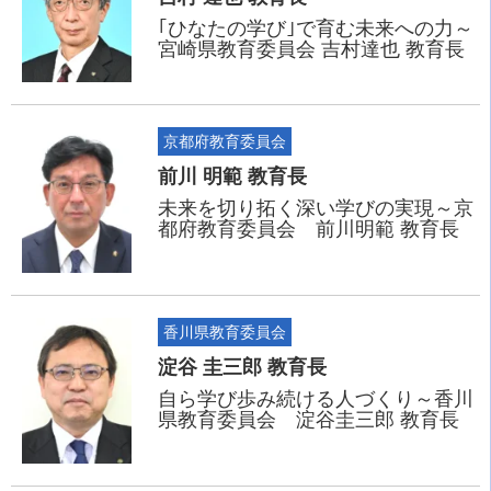
｢ひなたの学び｣で育む未来への力～
宮崎県教育委員会 吉村達也 教育長
京都府教育委員会
前川 明範 教育長
未来を切り拓く深い学びの実現～京
都府教育委員会 前川明範 教育長
香川県教育委員会
淀谷 圭三郎 教育長
自ら学び歩み続ける人づくり～香川
県教育委員会 淀谷圭三郎 教育長