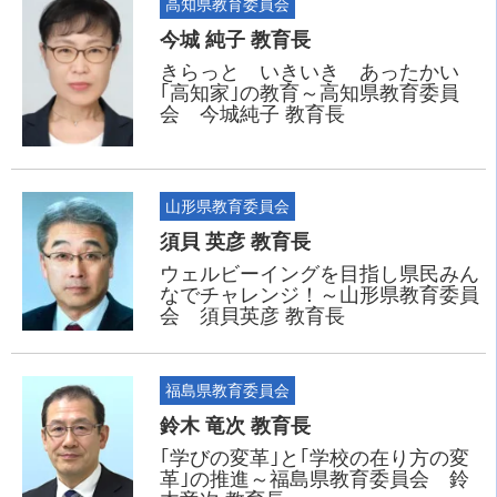
高知県教育委員会
今城 純子 教育長
きらっと いきいき あったかい
｢高知家｣の教育～高知県教育委員
会 今城純子 教育長
山形県教育委員会
須貝 英彦 教育長
ウェルビーイングを目指し県民みん
なでチャレンジ！～山形県教育委員
会 須貝英彦 教育長
福島県教育委員会
鈴木 竜次 教育長
｢学びの変革｣と｢学校の在り方の変
革｣の推進～福島県教育委員会 鈴