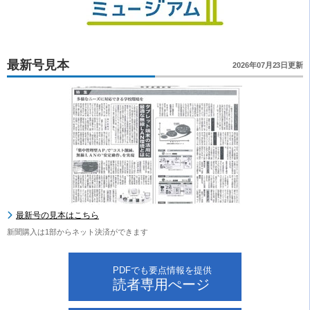
最新号見本
2026年07月23日更新
最新号の見本はこちら
新聞購入は1部からネット決済ができます
PDFでも要点情報を提供
読者専用ぺージ