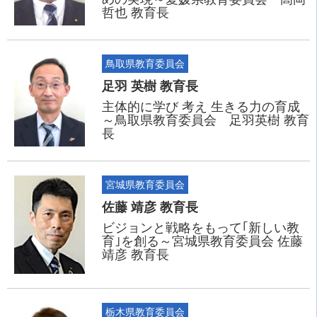
哲也 教育長
鳥取県教育委員会
足羽 英樹 教育長
主体的に学び 考え 生きる力の育成
～鳥取県教育委員会 足羽英樹 教育
長
宮城県教育委員会
佐藤 靖彦 教育長
ビジョンと戦略をもって｢新しい教
育｣を創る～宮城県教育委員会 佐藤
靖彦 教育長
栃木県教育委員会