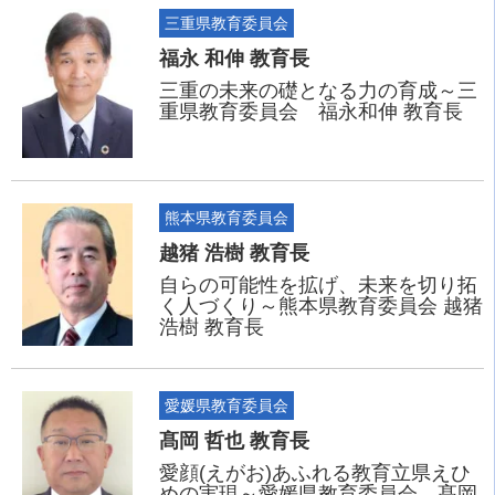
三重県教育委員会
福永 和伸 教育長
三重の未来の礎となる力の育成～三
重県教育委員会 福永和伸 教育長
熊本県教育委員会
越猪 浩樹 教育長
自らの可能性を拡げ、未来を切り拓
く人づくり～熊本県教育委員会 越猪
浩樹 教育長
愛媛県教育委員会
髙岡 哲也 教育長
愛顔(えがお)あふれる教育立県えひ
めの実現～愛媛県教育委員会 髙岡