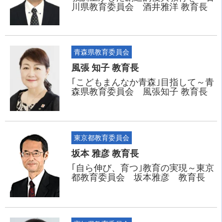
川県教育委員会 酒井雅洋 教育長
青森県教育委員会
風張 知子 教育長
｢こどもまんなか青森｣目指して～青
森県教育委員会 風張知子 教育長
東京都教育委員会
坂本 雅彦 教育長
｢自ら伸び、育つ｣教育の実現～東京
都教育委員会 坂本雅彦 教育長