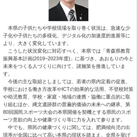
本県の子供たちや学校現場を取り巻く状況は、急速な少
子化や子供たちの多様化、デジタル化の加速度的進展等に
より、大きく変化しています。
こうした状況変化に対応すべく、本県では「青森県教育
振興基本計画(2019~2023年度)」に基づき、あおもりの今と
未来をつくる人づくりに向けて、諸施策を推進していま
す。
今後の主な取組としましては、若者の県内定着の促進、
学校における働き方改革やICTの効果的な活用、不登校対策
や幼児教育、学校・家庭・地域の連携・協働に重点的に取
り組むほか、縄文遺跡群の普遍的価値の未来への継承、第
80回国民スポーツ大会の本県開催を契機とする県民のスポ
ーツ意欲の向上や健康づくり等に力を入れて参ります。
中でも、県民の健康づくりに関しては、肥満傾向児の出
現率が全国に比べて高い本県の現状を踏まえ、全県を挙げ