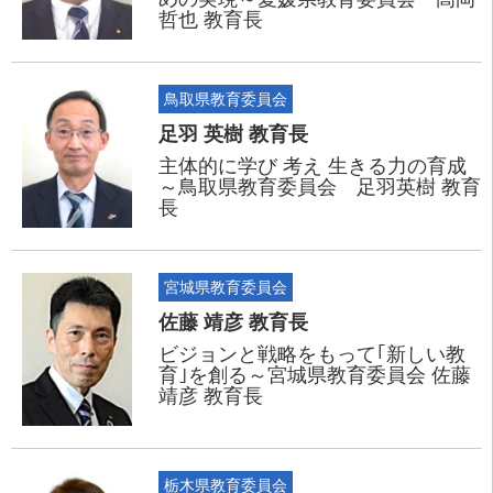
哲也 教育長
鳥取県教育委員会
足羽 英樹 教育長
主体的に学び 考え 生きる力の育成
～鳥取県教育委員会 足羽英樹 教育
長
宮城県教育委員会
佐藤 靖彦 教育長
ビジョンと戦略をもって｢新しい教
育｣を創る～宮城県教育委員会 佐藤
靖彦 教育長
栃木県教育委員会