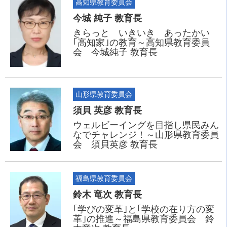
高知県教育委員会
今城 純子 教育長
きらっと いきいき あったかい
｢高知家｣の教育～高知県教育委員
会 今城純子 教育長
山形県教育委員会
須貝 英彦 教育長
ウェルビーイングを目指し県民みん
なでチャレンジ！～山形県教育委員
会 須貝英彦 教育長
福島県教育委員会
鈴木 竜次 教育長
｢学びの変革｣と｢学校の在り方の変
革｣の推進～福島県教育委員会 鈴