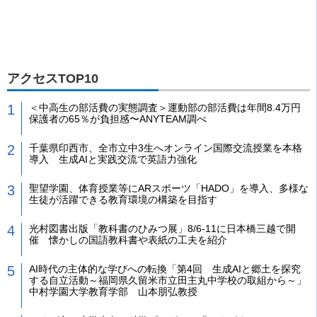
アクセスTOP10
＜中高生の部活費の実態調査＞運動部の部活費は年間8.4万円
保護者の65％が負担感〜ANYTEAM調べ
千葉県印西市、全市立中3生へオンライン国際交流授業を本格
導入 生成AIと実践交流で英語力強化
聖望学園、体育授業等にARスポーツ「HADO」を導入、多様な
生徒が活躍できる教育環境の構築を目指す
光村図書出版「教科書のひみつ展」8/6-11に日本橋三越で開
催 懐かしの国語教科書や表紙の工夫を紹介
AI時代の主体的な学びへの転換「第4回 生成AIと郷土を探究
する自立活動～福岡県久留米市立田主丸中学校の取組から～」
中村学園大学教育学部 山本朋弘教授