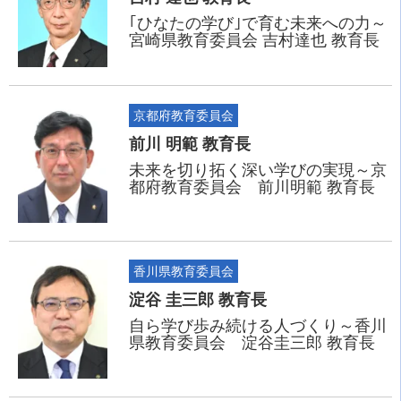
｢ひなたの学び｣で育む未来への力～
宮崎県教育委員会 吉村達也 教育長
京都府教育委員会
前川 明範 教育長
未来を切り拓く深い学びの実現～京
都府教育委員会 前川明範 教育長
香川県教育委員会
淀谷 圭三郎 教育長
自ら学び歩み続ける人づくり～香川
県教育委員会 淀谷圭三郎 教育長