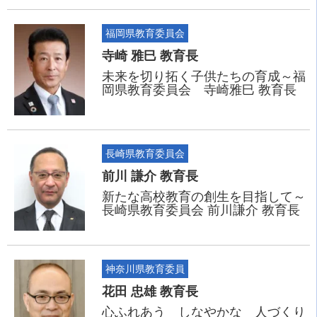
福岡県教育委員会
寺崎 雅巳 教育長
未来を切り拓く子供たちの育成～福
岡県教育委員会 寺崎雅巳 教育長
長崎県教育委員会
前川 謙介 教育長
新たな高校教育の創生を目指して～
長崎県教育委員会 前川謙介 教育長
神奈川県教育委員
花田 忠雄 教育長
心ふれあう しなやかな 人づくり