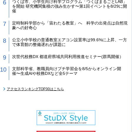
つくば市、小学生向け科学プログラム「つくばまるごとLAB」
を開始 研究機関集積の強み生かす〜第1回イベントを8/29に開
催
定時制科学部から「宙わたる教室」へ 科学の出発点は自然現
象への好奇心
公立小中学校の普通教室エアコン設置率は99.6%に上昇、一方
で体育館の整備遅れが課題に
次世代校務DX 都道府県域共同利用推進セミナー(群馬開催）
文部科学省、教職員向けプチ学習会を8/5からオンライン開
催〜生成AIや校務DXなど全5テーマ
アクセスランキングTOP30はこちら