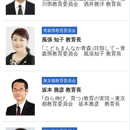
川県教育委員会 酒井雅洋 教育長
青森県教育委員会
風張 知子 教育長
｢こどもまんなか青森｣目指して～青
森県教育委員会 風張知子 教育長
東京都教育委員会
坂本 雅彦 教育長
｢自ら伸び、育つ｣教育の実現～東京
都教育委員会 坂本雅彦 教育長