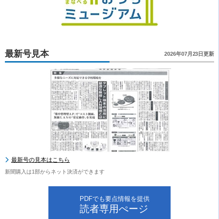
最新号見本
2026年07月23日更新
最新号の見本はこちら
新聞購入は1部からネット決済ができます
PDFでも要点情報を提供
読者専用ぺージ