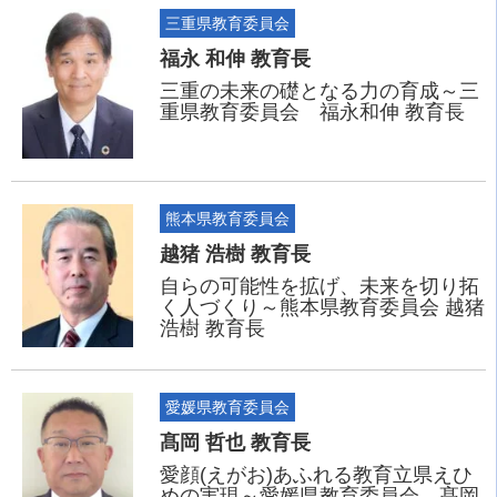
三重県教育委員会
福永 和伸 教育長
三重の未来の礎となる力の育成～三
重県教育委員会 福永和伸 教育長
熊本県教育委員会
越猪 浩樹 教育長
自らの可能性を拡げ、未来を切り拓
く人づくり～熊本県教育委員会 越猪
浩樹 教育長
愛媛県教育委員会
髙岡 哲也 教育長
愛顔(えがお)あふれる教育立県えひ
めの実現～愛媛県教育委員会 髙岡