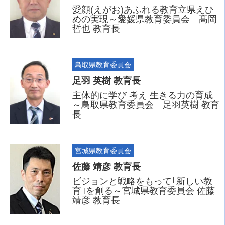
愛顔(えがお)あふれる教育立県えひ
めの実現～愛媛県教育委員会 髙岡
哲也 教育長
鳥取県教育委員会
足羽 英樹 教育長
主体的に学び 考え 生きる力の育成
～鳥取県教育委員会 足羽英樹 教育
長
宮城県教育委員会
佐藤 靖彦 教育長
ビジョンと戦略をもって｢新しい教
育｣を創る～宮城県教育委員会 佐藤
靖彦 教育長