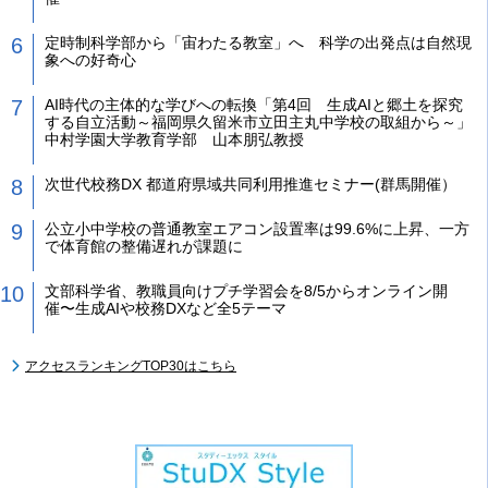
定時制科学部から「宙わたる教室」へ 科学の出発点は自然現
象への好奇心
AI時代の主体的な学びへの転換「第4回 生成AIと郷土を探究
する自立活動～福岡県久留米市立田主丸中学校の取組から～」
中村学園大学教育学部 山本朋弘教授
次世代校務DX 都道府県域共同利用推進セミナー(群馬開催）
公立小中学校の普通教室エアコン設置率は99.6%に上昇、一方
で体育館の整備遅れが課題に
文部科学省、教職員向けプチ学習会を8/5からオンライン開
催〜生成AIや校務DXなど全5テーマ
アクセスランキングTOP30はこちら