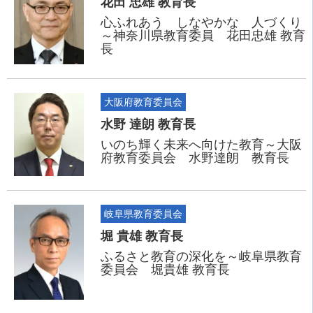
花田 忠雄 教育長
心ふれあう しなやかな 人づくり
～神奈川県教育委員 花田忠雄 教育
長
大阪府教育委員会
水野 達朗 教育長
いのち輝く未来へ向けた教育～大阪
府教育委員会 水野達朗 教育長
岐阜県教育委員会
堀 貴雄 教育長
ふるさと教育の深化を～岐阜県教育
委員会 堀貴雄 教育長