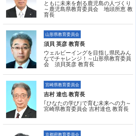
ともに未来を創る鹿児島の人づくり
～鹿児島県教育委員会 地頭所恵 教
育長
山形県教育委員会
須貝 英彦 教育長
ウェルビーイングを目指し県民みん
なでチャレンジ！～山形県教育委員
会 須貝英彦 教育長
宮崎県教育委員会
吉村 達也 教育長
｢ひなたの学び｣で育む未来への力～
宮崎県教育委員会 吉村達也 教育長
京都府教育委員会