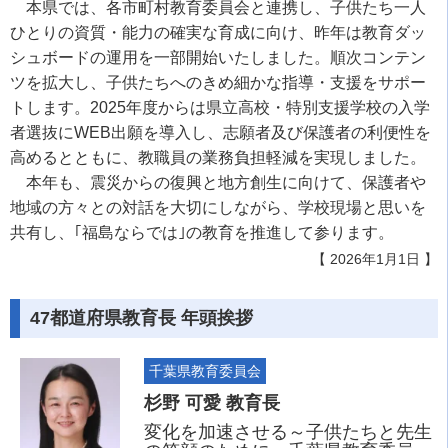
本県では、各市町村教育委員会と連携し、子供たち一人
ひとりの資質・能力の確実な育成に向け、昨年は教育ダッ
シュボードの運用を一部開始いたしました。順次コンテン
ツを拡大し、子供たちへのきめ細かな指導・支援をサポー
トします。2025年度からは県立高校・特別支援学校の入学
者選抜にWEB出願を導入し、志願者及び保護者の利便性を
高めるとともに、教職員の業務負担軽減を実現しました。
本年も、震災からの復興と地方創生に向けて、保護者や
地域の方々との対話を大切にしながら、学校現場と思いを
共有し、｢福島ならでは｣の教育を推進して参ります。
【 2026年1月1日 】
47都道府県教育長 年頭挨拶
千葉県教育委員会
杉野 可愛 教育長
変化を加速させる～子供たちと先生