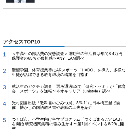
アクセスTOP10
＜中高生の部活費の実態調査＞運動部の部活費は年間8.4万円
保護者の65％が負担感〜ANYTEAM調べ
聖望学園、体育授業等にARスポーツ「HADO」を導入、多様な
生徒が活躍できる教育環境の構築を目指す
就活生のガクチカ調査 選考通過ESで「研究・ゼミ」が「体育
会・スポーツ」を逆転〜ネオキャリア（unistyle）調べ
光村図書出版「教科書のひみつ展」8/6-11に日本橋三越で開
催 懐かしの国語教科書や表紙の工夫を紹介
つくば市、小学生向け科学プログラム「つくばまるごとLAB」
を開始 研究機関集積の強み生かす〜第1回イベントを8/29に開
催