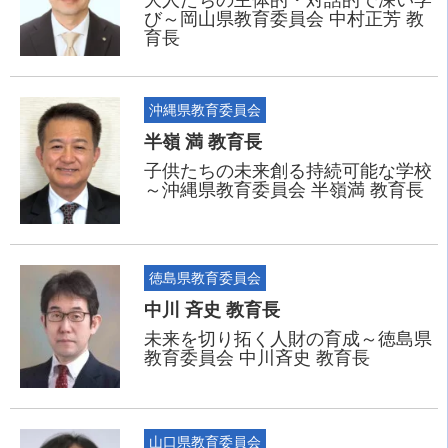
大人たちの主体的・対話的で深い学
び～岡山県教育委員会 中村正芳 教
育長
沖縄県教育委員会
半嶺 満 教育長
子供たちの未来創る持続可能な学校
～沖縄県教育委員会 半嶺満 教育長
徳島県教育委員会
中川 斉史 教育長
未来を切り拓く人財の育成～徳島県
教育委員会 中川斉史 教育長
山口県教育委員会