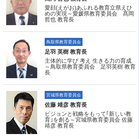
愛顔(えがお)あふれる教育立県えひ
めの実現～愛媛県教育委員会 髙岡
哲也 教育長
鳥取県教育委員会
足羽 英樹 教育長
主体的に学び 考え 生きる力の育成
～鳥取県教育委員会 足羽英樹 教育
長
宮城県教育委員会
佐藤 靖彦 教育長
ビジョンと戦略をもって｢新しい教
育｣を創る～宮城県教育委員会 佐藤
靖彦 教育長