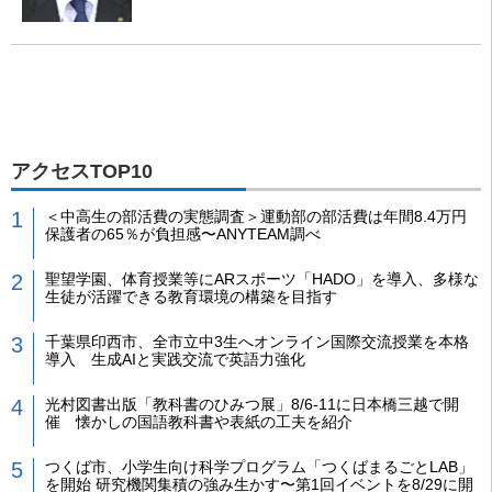
アクセスTOP10
＜中高生の部活費の実態調査＞運動部の部活費は年間8.4万円
保護者の65％が負担感〜ANYTEAM調べ
聖望学園、体育授業等にARスポーツ「HADO」を導入、多様な
生徒が活躍できる教育環境の構築を目指す
千葉県印西市、全市立中3生へオンライン国際交流授業を本格
導入 生成AIと実践交流で英語力強化
光村図書出版「教科書のひみつ展」8/6-11に日本橋三越で開
催 懐かしの国語教科書や表紙の工夫を紹介
つくば市、小学生向け科学プログラム「つくばまるごとLAB」
を開始 研究機関集積の強み生かす〜第1回イベントを8/29に開