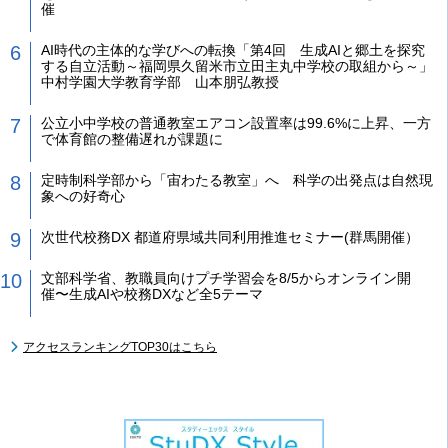
催
AI時代の主体的な学びへの転換「第4回 生成AIと郷土を探究
する自立活動～福岡県久留米市立田主丸中学校の取組から～」
中村学園大学教育学部 山本朋弘教授
公立小中学校の普通教室エアコン設置率は99.6%に上昇、一方
で体育館の整備遅れが課題に
定時制科学部から「宙わたる教室」へ 科学の出発点は自然現
象への好奇心
次世代校務DX 都道府県域共同利用推進セミナー(群馬開催）
文部科学省、教職員向けプチ学習会を8/5からオンライン開
催〜生成AIや校務DXなど全5テーマ
アクセスランキングTOP30はこちら