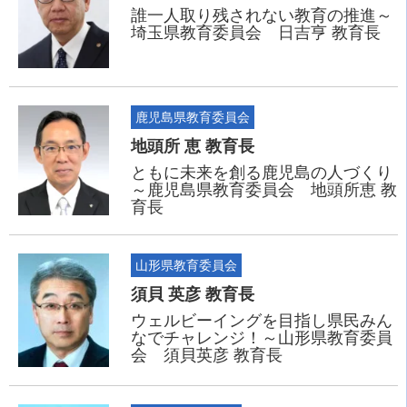
誰一人取り残されない教育の推進～
埼玉県教育委員会 日吉亨 教育長
鹿児島県教育委員会
地頭所 恵 教育長
ともに未来を創る鹿児島の人づくり
～鹿児島県教育委員会 地頭所恵 教
育長
山形県教育委員会
須貝 英彦 教育長
ウェルビーイングを目指し県民みん
なでチャレンジ！～山形県教育委員
会 須貝英彦 教育長