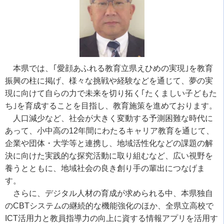
本県では、｢愛顔あふれる教育立県えひめの実現｣を教育
振興の柱に掲げ、様々な挑戦や経験などを通じて、夢の実
現に向けて自らの力で未来を切り拓く｢たくましい子どもた
ち｣を育成することを目指し、教育施策を進めております。
人口減少など、社会が大きく変動する予測困難な時代に
あって、小中高の12年間にわたるキャリア教育を通じて、
企業や団体・大学等と連携し、地域活性化などの課題の解
決に向けた実践的な探究活動に取り組むなど、広い視野を
養うとともに、地域社会の良き創り手の輩出につなげま
す。
さらに、デジタル人材の育成が求められる中、本県独自
のCBTシステムの継続的な機能強化のほか、全県立高校で
ICT活用力と教員指導力の向上に資する情報アプリを活用す