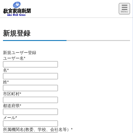
新規登録
新規ユーザー登録
ユーザー名
*
名
*
姓
*
市区町村
*
都道府県
*
メール
*
所属機関名(教委、学校、会社名等）
*