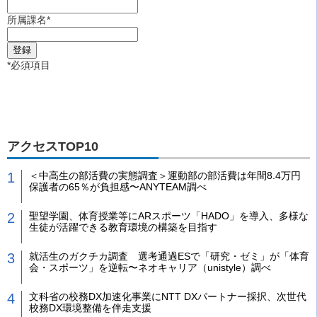
所属課名
*
*
必須項目
アクセスTOP10
＜中高生の部活費の実態調査＞運動部の部活費は年間8.4万円
保護者の65％が負担感〜ANYTEAM調べ
聖望学園、体育授業等にARスポーツ「HADO」を導入、多様な
生徒が活躍できる教育環境の構築を目指す
就活生のガクチカ調査 選考通過ESで「研究・ゼミ」が「体育
会・スポーツ」を逆転〜ネオキャリア（unistyle）調べ
文科省の校務DX加速化事業にNTT DXパートナー採択、次世代
校務DX環境整備を伴走支援