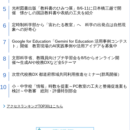
光村図書出版「教科書のひみつ展」8/6-11に日本橋三越で開
催 懐かしの国語教科書や表紙の工夫を紹介
定時制科学部から「宙わたる教室」へ 科学の出発点は自然現
象への好奇心
Google for Education「Gemini for Education 活用事例コンテス
ト」開催 教育現場のAI実践事例や活用アイデアを募集中
文部科学省、教職員向けプチ学習会を8/5からオンライン開
催〜生成AIや校務DXなど全5テーマ
次世代校務DX 都道府県域共同利用推進セミナー(群馬開催）
小・中学校「情報」時数を提案～PC教室の工夫と整備促進案も
検討～中教審 総則・評価特別部会
アクセスランキングTOP30はこちら