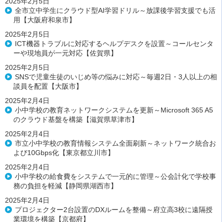
2025年2月5日
全市立中学生にクラウド型AI学習ドリル～放課後学習支援でも活
用【大阪府和泉市】
2025年2月5日
ICT機器トラブルに対応するヘルプデスクを設置～コールセンタ
ーや現地員が一元対応【佐賀県】
2025年2月5日
SNSで児童生徒のいじめ等の悩みに対応～毎週2日・3人以上の相
談員を配置【大阪市】
2025年2月4日
小中学校の教育ネットワークシステムを更新～Microsoft 365 A5
のクラウド基盤を構築【滋賀県草津市】
2025年2月4日
市立小中学校の教育情報システム全面刷新～ネットワーク統合お
よび10Gbps化【東京都立川市】
2025年2月4日
小中学校の給食費をシステムで一元的に管理～公会計化で学校事
務の負担を軽減【静岡県湖西市】
2025年2月4日
プロジェクター2台設置のDXルームを整備～府立高3校に遠隔授
業環境を構築【京都府】