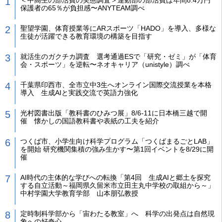
＜中高生の部活費の実態調査＞運動部の部活費は年間8.4万円
保護者の65％が負担感〜ANYTEAM調べ
聖望学園、体育授業等にARスポーツ「HADO」を導入、多様な
生徒が活躍できる教育環境の構築を目指す
就活生のガクチカ調査 選考通過ESで「研究・ゼミ」が「体育
会・スポーツ」を逆転〜ネオキャリア（unistyle）調べ
千葉県印西市、全市立中3生へオンライン国際交流授業を本格
導入 生成AIと実践交流で英語力強化
光村図書出版「教科書のひみつ展」8/6-11に日本橋三越で開
催 懐かしの国語教科書や表紙の工夫を紹介
つくば市、小学生向け科学プログラム「つくばまるごとLAB」
を開始 研究機関集積の強み生かす〜第1回イベントを8/29に開
催
AI時代の主体的な学びへの転換「第4回 生成AIと郷土を探究
する自立活動～福岡県久留米市立田主丸中学校の取組から～」
中村学園大学教育学部 山本朋弘教授
定時制科学部から「宙わたる教室」へ 科学の出発点は自然現
象への好奇心