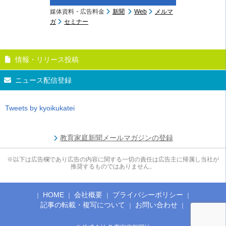
媒体資料・広告料金
新聞
Web
メルマ
ガ
セミナー
情報・リリース投稿
ニュース配信登録
Tweets by kyoikukatei
教育家庭新聞メールマガジンの登録
※以下は広告欄であり広告の内容に関する一切の責任は広告主に帰属し当社が
推奨するものではありません。
HOME
会社概要
プライバシーポリシー
記事の転載・複写について
お問い合わせ