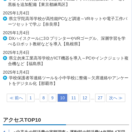
黒板を追加配備【東京都練馬区】
2025年1月4日
県立宇陀高等学校が高性能PCなど調達～VRキットや電子工作パ
ーツセットで学ぶ【奈良県】
2025年1月4日
DXハイスクールに3ＤプリンターやVRゴーグル、深層学習を学
べるロボット教材などを導入【島根県】
2025年1月4日
県立勿来工業高等学校がICT機器を導入～PCやインクジェット複
合機など【福島県】
2025年1月4日
学校保護者等連絡ツールを小中学校に整備～欠席連絡やアンケー
トをデジタル化【那覇市】
≪ 前へ
1
…
8
9
10
11
12
…
27
次へ ≫
アクセスTOP10