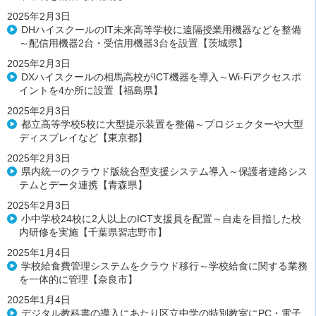
2025年2月3日
DHハイスクールのIT未来高等学校に遠隔授業用機器などを整備
～配信用機器2台・受信用機器3台を設置【茨城県】
2025年2月3日
DXハイスクールの相馬高校がICT機器を導入～Wi-Fiアクセスポ
イントを4か所に設置【福島県】
2025年2月3日
都立高等学校5校に大型提示装置を整備～プロジェクターや大型
ディスプレイなど【東京都】
2025年2月3日
県内統一のクラウド版統合型支援システム導入～保護者連絡シス
テムとデータ連携【青森県】
2025年2月3日
小中学校24校に2人以上のICT支援員を配置～自走を目指した校
内研修を実施【千葉県習志野市】
2025年1月4日
学校給食費管理システムをクラウド移行～学校給食に関する業務
を一体的に管理【奈良市】
2025年1月4日
デジタル教科書の導入にあたり区立中学の特別教室にPC・電子