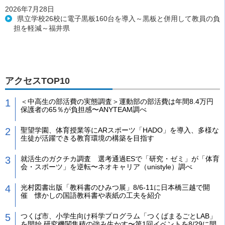
2026年7月28日
県立学校26校に電子黒板160台を導入～黒板と併用して教員の負
担を軽減～福井県
アクセスTOP10
＜中高生の部活費の実態調査＞運動部の部活費は年間8.4万円
保護者の65％が負担感〜ANYTEAM調べ
聖望学園、体育授業等にARスポーツ「HADO」を導入、多様な
生徒が活躍できる教育環境の構築を目指す
就活生のガクチカ調査 選考通過ESで「研究・ゼミ」が「体育
会・スポーツ」を逆転〜ネオキャリア（unistyle）調べ
光村図書出版「教科書のひみつ展」8/6-11に日本橋三越で開
催 懐かしの国語教科書や表紙の工夫を紹介
つくば市、小学生向け科学プログラム「つくばまるごとLAB」
を開始 研究機関集積の強み生かす〜第1回イベントを8/29に開