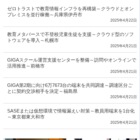
ゼロトラストで教育情報インフラを再構築～クラウドとオン
プレミスを並行稼働～兵庫県伊丹市
2025年4月22日
教育メタバースで不登校児童生徒を支援～クラウド型のソフ
トウェアを導入～札幌市
2025年4月21日
GIGAスクール運営支援センターを整備～訪問やオンラインで
活用推進～前橋市
2025年4月21日
GIGA第2期に向け6万7673台の端末を共同調達～調達区分ご
とに契約交渉相手を決定～福島県
2025年4月21日
SASEまたは仮想環境で情報漏えい対策～教員用端末を1台化
～東京都東大和市
2025年4月21日