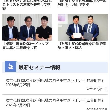
【新春鼎談】次世代校務DXはゼ
【討議】次世代校務環境の全体
ロトラストの意味を整理して構
設計を｢共創｣で支援
築
【鼎談】教育DXロードマップ
【対談】BYOD端末を店舗で確
青写真と工程表を共有
認・選択・購入
最新セミナー情報
次世代校務DX 都道府県域共同利用推進セミナー(群馬開催）
2026年8月25日
2026年7月14日
次世代校務DX 都道府県域共同利用推進セミナー(奈良開催）
2026年7月28日
2026年6月22日