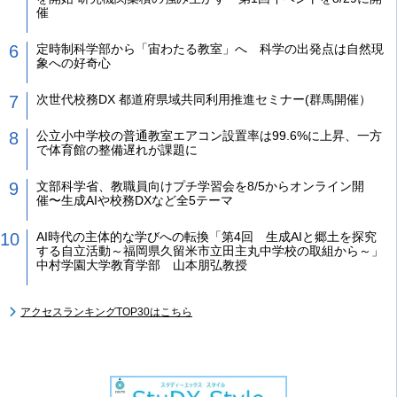
催
定時制科学部から「宙わたる教室」へ 科学の出発点は自然現
象への好奇心
次世代校務DX 都道府県域共同利用推進セミナー(群馬開催）
公立小中学校の普通教室エアコン設置率は99.6%に上昇、一方
で体育館の整備遅れが課題に
文部科学省、教職員向けプチ学習会を8/5からオンライン開
催〜生成AIや校務DXなど全5テーマ
AI時代の主体的な学びへの転換「第4回 生成AIと郷土を探究
する自立活動～福岡県久留米市立田主丸中学校の取組から～」
中村学園大学教育学部 山本朋弘教授
アクセスランキングTOP30はこちら