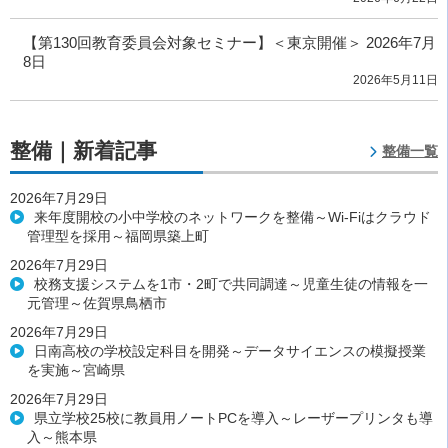
【第130回教育委員会対象セミナー】＜東京開催＞ 2026年7月
8日
2026年5月11日
整備｜新着記事
整備一覧
2026年7月29日
来年度開校の小中学校のネットワークを整備～Wi-Fiはクラウド
管理型を採用～福岡県築上町
2026年7月29日
校務支援システムを1市・2町で共同調達～児童生徒の情報を一
元管理～佐賀県鳥栖市
2026年7月29日
日南高校の学校設定科目を開発～データサイエンスの模擬授業
を実施～宮崎県
2026年7月29日
県立学校25校に教員用ノートPCを導入～レーザープリンタも導
入～熊本県