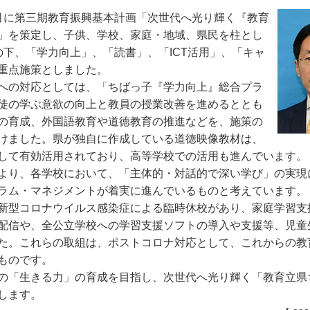
月に第三期教育振興基本計画「次世代へ光り輝く『教育
」を策定し、子供、学校、家庭・地域、県民を柱とし
の下、「学力向上」、「読書」、「
ICT
活用」、「キャ
重点施策としました。
への対応としては、「ちばっ子『学力向上』総合プラ
徒の学ぶ意欲の向上と教員の授業改善を進めるととも
の育成、外国語教育や道徳教育の推進などを、施策の
けました。県が独自に作成している道徳映像教材は、
して有効活用されており、高等学校での活用も進んでいます。
より、各学校において、「主体的・対話的で深い学び」の実現
ラム・マネジメントが着実に進んでいるものと考えています。
新型コロナウイルス感染症による臨時休校があり、家庭学習支
配信や、全公立学校への学習支援ソフトの導入や支援等、児童
た。これらの取組は、ポストコロナ対応として、これからの教
ものです。
の「生きる力」の育成を目指し、次世代へ光り輝く「教育立県
します。