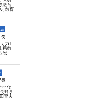
く人財
県教育
史 教育
員会
育長
く力｣
山県教
西宏
会
育長
”学びた
～長野県
武田育夫