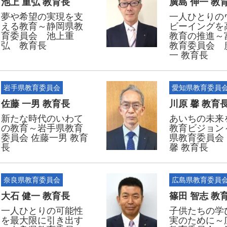
池上 重弘 教育長
廣島 伸一 教
夢や希望の実現を支
一人ひとりの
える教育～静岡県教
ビーイングを
育委員会 池上重
教育の推進～
弘 教育長
教育委員会 
一 教育長
岩手県教育委員会
愛知県教育委員
佐藤 一男 教育長
川原 馨 教育
新たな時代のいわて
あいちの未来
の教育～岩手県教育
教育ビジョン
委員会 佐藤一男 教育
県教育委員会
長
馨 教育長
奈良県教育委員会
広島県教育委員
大石 健一 教育長
篠田 智志 教
一人ひとりの可能性
子供たちの学
を最大限に引き出す
実のために～