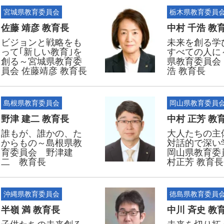
宮城県教育委員会
栃木県教育委員
佐藤 靖彦 教育長
中村 千浩 教
ビジョンと戦略をも
未来を創る学
って｢新しい教育｣を
すべての人に
創る～宮城県教育委
県教育委員会
員会 佐藤靖彦 教育長
浩 教育長
島根県教育委員会
岡山県教育委員
野津 建二 教育長
中村 正芳 教
誰もが、誰かの、た
大人たちの主
からもの～島根県教
対話的で深い
育委員会 野津建
岡山県教育委
二 教育長
村正芳 教育長
沖縄県教育委員会
徳島県教育委員
半嶺 満 教育長
中川 斉史 教