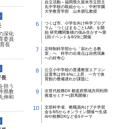
自立活動～福岡県久留米市立田主
丸中学校の取組から～」中村学園
大学教育学部 山本朋弘教授
会
つくば市、小学生向け科学プログ
長
ラム「つくばまるごとLAB」を開
始 研究機関集積の強み生かす〜第
の深化
1回イベントを8/29に開催
育委員
教育長
定時制科学部から「宙わたる教
室」へ 科学の出発点は自然現象
への好奇心
会
公立小中学校の普通教室エアコン
設置率は99.6%に上昇、一方で体
育長
育館の整備遅れが課題に
を担う
次世代校務DX 都道府県域共同利用
井県教
推進セミナー(群馬開催）
丸伸和
文部科学省、教職員向けプチ学習
会を8/5からオンライン開催〜生成
AIや校務DXなど全5テーマ
会