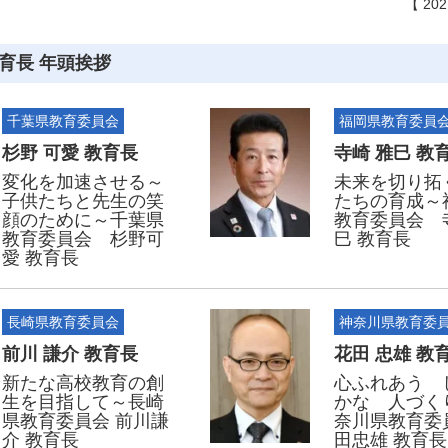
【 20
育長 年頭挨拶
千葉県教育委員会
福岡県教育委員
杉野 可愛 教育長
寺崎 雅巳 教
変化を加速させる～
未来を切り拓
子供たちと先生の笑
たちの育成～
顔のために～千葉県
教育委員会 
教育委員会 杉野可
巳 教育長
愛 教育長
長崎県教育委員会
神奈川県教育委
前川 謙介 教育長
花田 忠雄 教
新たな高校教育の創
心ふれあう 
生を目指して～長崎
かな 人づく
県教育委員会 前川謙
奈川県教育委
介 教育長
田忠雄 教育長