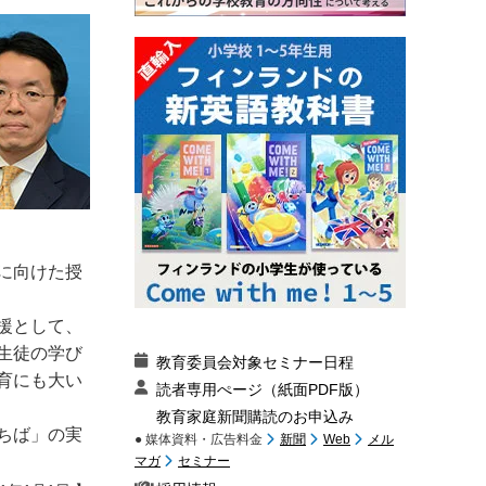
に向けた授
援として、
生徒の学び
教育委員会対象セミナー日程
育にも大い
読者専用ぺージ（紙面PDF版）
教育家庭新聞購読のお申込み
ちば」の実
● 媒体資料・広告料金
新聞
Web
メル
マガ
セミナー