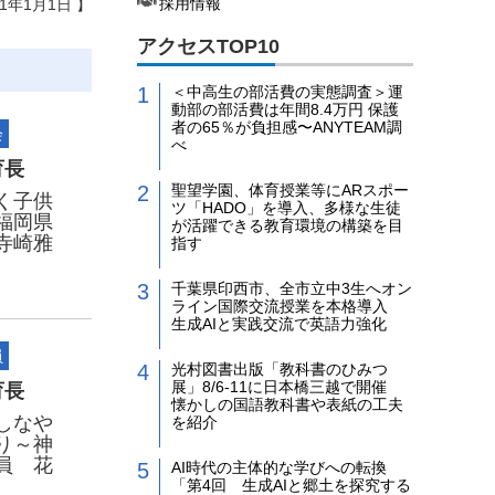
採用情報
21年1月1日 】
アクセスTOP10
＜中高生の部活費の実態調査＞運
動部の部活費は年間8.4万円 保護
者の65％が負担感〜ANYTEAM調
会
べ
育長
聖望学園、体育授業等にARスポー
く子供
ツ「HADO」を導入、多様な生徒
福岡県
が活躍できる教育環境の構築を目
寺崎雅
指す
千葉県印西市、全市立中3生へオン
ライン国際交流授業を本格導入
生成AIと実践交流で英語力強化
員
光村図書出版「教科書のひみつ
展」8/6-11に日本橋三越で開催
育長
懐かしの国語教科書や表紙の工夫
しなや
を紹介
り～神
員 花
AI時代の主体的な学びへの転換
「第4回 生成AIと郷土を探究する