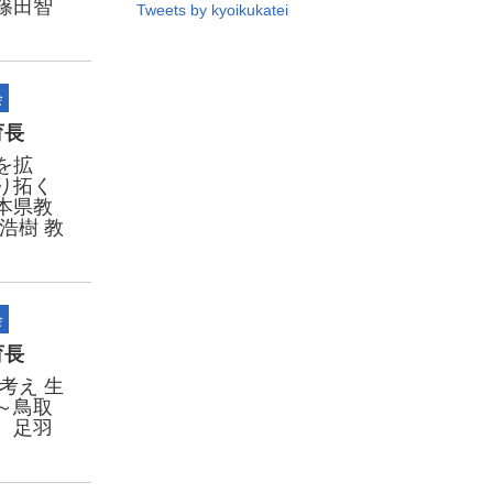
篠田智
Tweets by kyoikukatei
会
育長
を拡
り拓く
本県教
浩樹 教
会
育長
考え 生
～鳥取
 足羽