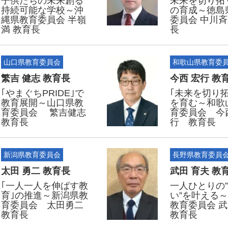
子供たちの未来創る
未来を切り拓
持続可能な学校～沖
の育成～徳島
縄県教育委員会 半嶺
委員会 中川斉
満 教育長
長
山口県教育委員会
和歌山県教育委
繁吉 健志 教育長
今西 宏行 教
｢やまぐちPRIDE｣で
｢未来を切り拓
教育展開～山口県教
を育む～和歌
育委員会 繁吉健志
育委員会 今
教育長
行 教育長
新潟県教育委員会
長野県教育委員
太田 勇二 教育長
武田 育夫 教
｢一人一人を伸ばす教
一人ひとりの
育｣の推進～新潟県教
い”を叶える
育委員会 太田勇二
教育委員会 
教育長
教育長