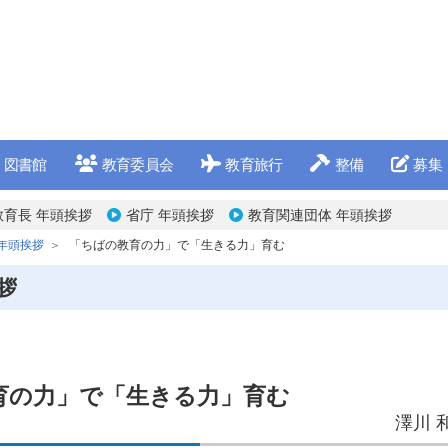
図書館
教育委員会
教育旅行
整備
募集
教育長 年頭挨拶
省庁 年頭挨拶
教育関連団体 年頭挨拶
年頭挨拶
「ちばの教育の力」で「生きる力」育む
拶
育の力」で「生きる力」育む
澤川 