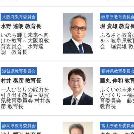
大阪府教育委員会
岐阜県教育委員
水野 達朗 教育長
堀 貴雄 教育
いのち輝く未来へ向
ふるさと教育
けた教育～大阪府教
を～岐阜県教
育委員会 水野達
会 堀貴雄 
朗 教育長
滋賀県教育委員会
福井県教育委員
村井 泰彦 教育長
藤丸 伸和 教
一人ひとりの能力を
ふくいの未来
引き出す教育～滋賀
人づくり～福
県教育委員会 村井泰
育委員会 藤
彦 教育長
教育長
静岡県教育委員会
富山県教育委員