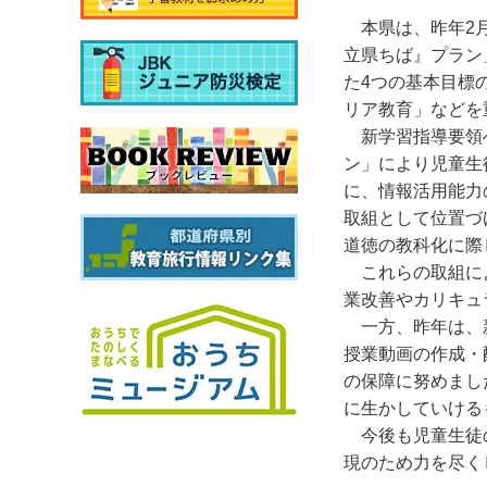
本県は、昨年
2
立県ちば』プラン
た
4
つの基本目標
リア教育」などを
新学習指導要領
ン」により児童生
に、情報活用能力
取組として位置づ
道徳の教科化に際
これらの取組に
業改善やカリキュ
一方、昨年は、
授業動画の作成・
の保障に努めまし
に生かしていける
今後も児童生徒
現のため力を尽く