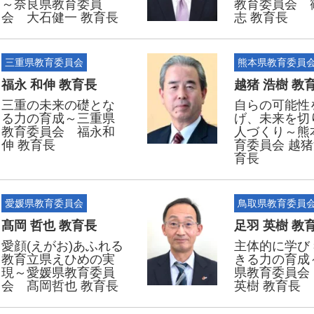
～奈良県教育委員
教育委員会 
会 大石健一 教育長
志 教育長
三重県教育委員会
熊本県教育委員
福永 和伸 教育長
越猪 浩樹 教
三重の未来の礎とな
自らの可能性
る力の育成～三重県
げ、未来を切
教育委員会 福永和
人づくり～熊
伸 教育長
育委員会 越猪
育長
愛媛県教育委員会
鳥取県教育委員
髙岡 哲也 教育長
足羽 英樹 教
愛顔(えがお)あふれる
主体的に学び 
教育立県えひめの実
きる力の育成
現～愛媛県教育委員
県教育委員会
会 髙岡哲也 教育長
英樹 教育長