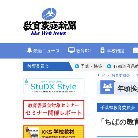
最新ニュース
教育ICT
学校施設
教育委員会
予算・施策
47都道府県
TOP
教育委員会
年頭挨
千葉県教育委員会
「ちばの教