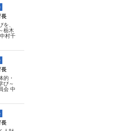
会
育長
びを、
～栃木
 中村千
会
育長
体的・
学び～
員会 中
会
育長