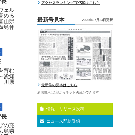
育長
アクセスランキングTOP30はこちら
ウェル
高める
最新号見本
2026年07月23日更新
富山県
廣島伸
会
長
を育む
～愛知
 川原
最新号の見本はこちら
新聞購入は1部からネット決済ができます
会
情報・リリース投稿
育長
ニュース配信登録
びの充
広島県