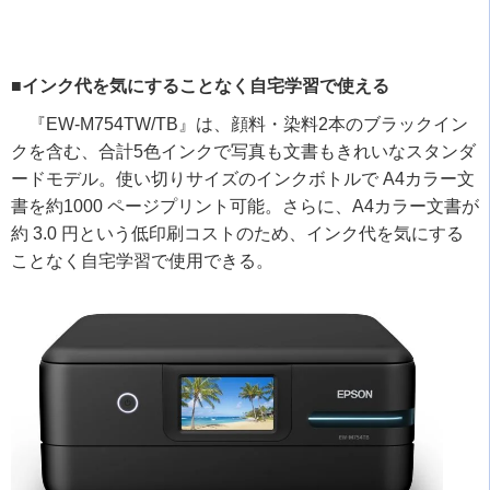
■インク代を気にすることなく自宅学習で使える
『
EW-M754TW/TB
』は、顔料・染料
2
本のブラックイン
クを含む、合計
5
色インクで写真も文書もきれいなスタンダ
ードモデル。使い切りサイズのインクボトルで
A4
カラー文
書を約
1000
ページプリント可能。さらに、
A4
カラー文書が
約
3.0
円という低印刷コストのため、インク代を気にする
ことなく自宅学習で使用できる。