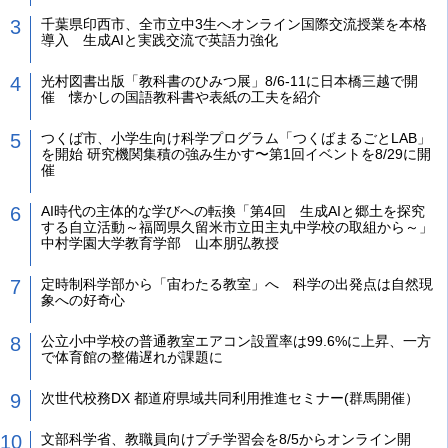
千葉県印西市、全市立中3生へオンライン国際交流授業を本格
導入 生成AIと実践交流で英語力強化
光村図書出版「教科書のひみつ展」8/6-11に日本橋三越で開
催 懐かしの国語教科書や表紙の工夫を紹介
つくば市、小学生向け科学プログラム「つくばまるごとLAB」
を開始 研究機関集積の強み生かす〜第1回イベントを8/29に開
催
AI時代の主体的な学びへの転換「第4回 生成AIと郷土を探究
する自立活動～福岡県久留米市立田主丸中学校の取組から～」
中村学園大学教育学部 山本朋弘教授
定時制科学部から「宙わたる教室」へ 科学の出発点は自然現
象への好奇心
公立小中学校の普通教室エアコン設置率は99.6%に上昇、一方
で体育館の整備遅れが課題に
次世代校務DX 都道府県域共同利用推進セミナー(群馬開催）
文部科学省、教職員向けプチ学習会を8/5からオンライン開