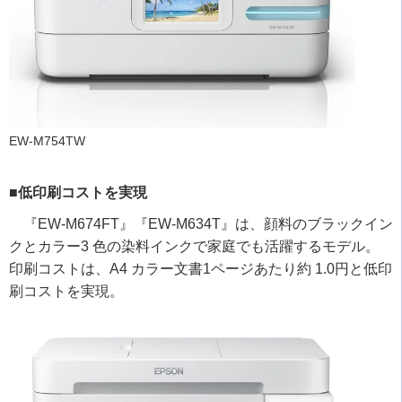
EW-M754TW
■低印刷コストを実現
『
EW-M674FT
』『
EW-M634T
』は、顔料のブラックイン
クとカラー
3
色の染料インクで家庭でも活躍するモデル。
印刷コストは、
A4
カラー文書
1
ページあたり約
1.0
円と低印
刷コストを実現。