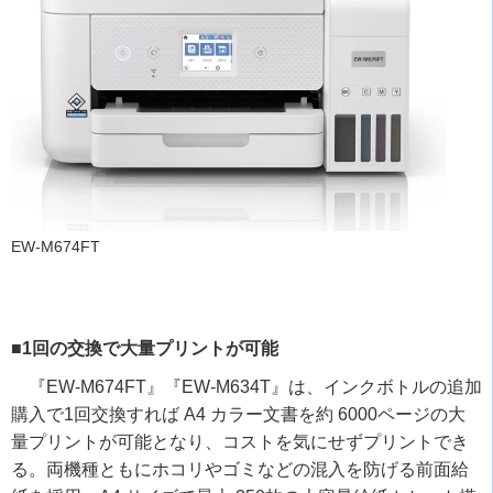
EW-M674FT
■1回の交換で大量プリントが可能
『
EW-M674FT
』『
EW-M634T
』は、インクボトルの追加
購入で
1
回交換すれば
A4
カラー文書を約
6000
ページの大
量プリントが可能となり、コストを気にせずプリントでき
る。両機種ともにホコリやゴミなどの混入を防げる前面給