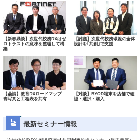
【新春鼎談】次世代校務DXはゼ
【討議】次世代校務環境の全体
ロトラストの意味を整理して構
設計を｢共創｣で支援
築
【鼎談】教育DXロードマップ
【対談】BYOD端末を店舗で確
青写真と工程表を共有
認・選択・購入
最新セミナー情報