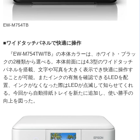
EW-M754TB
■ワイドタッチパネルで快適に操作
『
EW-M754TW/TB
』の本体カラーは、ホワイト・ブラッ
クの
2
種類から選べる。本体前面には
4.3
型のワイドタッチ
パネルを搭載、文字や写真を大きく表示でき快適に操作す
ることが可能。またインクの有無を確認できる
LED
を配
置、インクがなくなった際は
LED
が点滅して知らせてくれ
る。今回から自動排紙トレイを新たに追加し、使い勝手の
向上を図った。