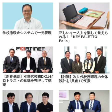
学校徴収金システムで一元管理
正しいキー入力を楽しく覚えら
れる！「KEY PALETTO
Folio」
【新春鼎談】次世代校務DXはゼ
【討議】次世代校務環境の全体
ロトラストの意味を整理して構
設計を｢共創｣で支援
築