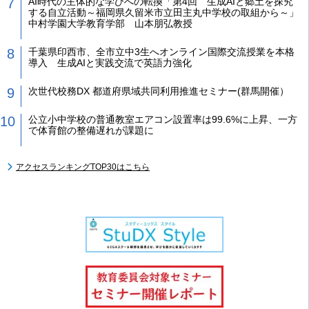
AI時代の主体的な学びへの転換「第4回 生成AIと郷土を探究
する自立活動～福岡県久留米市立田主丸中学校の取組から～」
中村学園大学教育学部 山本朋弘教授
千葉県印西市、全市立中3生へオンライン国際交流授業を本格
導入 生成AIと実践交流で英語力強化
次世代校務DX 都道府県域共同利用推進セミナー(群馬開催）
公立小中学校の普通教室エアコン設置率は99.6%に上昇、一方
で体育館の整備遅れが課題に
アクセスランキングTOP30はこちら