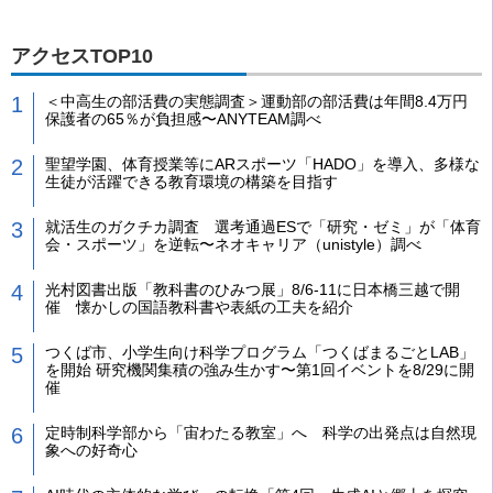
アクセスTOP10
＜中高生の部活費の実態調査＞運動部の部活費は年間8.4万円
保護者の65％が負担感〜ANYTEAM調べ
聖望学園、体育授業等にARスポーツ「HADO」を導入、多様な
生徒が活躍できる教育環境の構築を目指す
就活生のガクチカ調査 選考通過ESで「研究・ゼミ」が「体育
会・スポーツ」を逆転〜ネオキャリア（unistyle）調べ
光村図書出版「教科書のひみつ展」8/6-11に日本橋三越で開
催 懐かしの国語教科書や表紙の工夫を紹介
つくば市、小学生向け科学プログラム「つくばまるごとLAB」
を開始 研究機関集積の強み生かす〜第1回イベントを8/29に開
催
定時制科学部から「宙わたる教室」へ 科学の出発点は自然現
象への好奇心