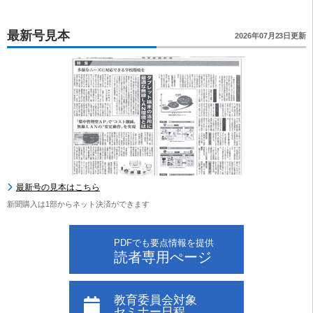
最新号見本
2026年07月23日更新
最新号の見本はこちら
新聞購入は1部からネット決済ができます
PDFでも要点情報を提供
読者専用ぺージ
教育委員会対象
セミナー日程