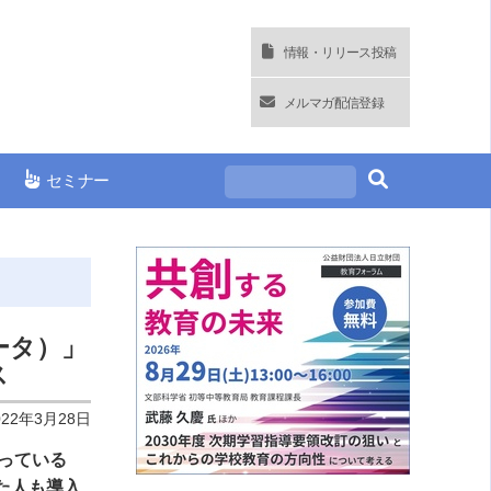
情報・リリース投稿
メルマガ配信登録
セミナー
ータ）」
ス
022年3月28日
っている
た人も導入