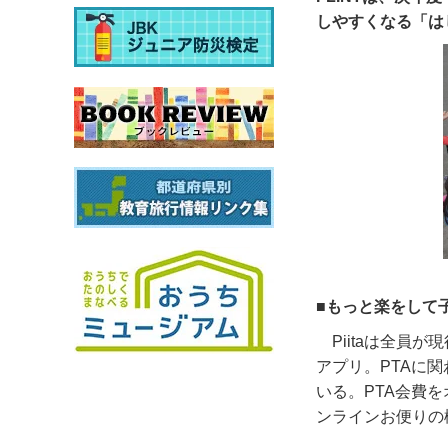
しやすくなる「は
■もっと楽をして
Piita
は全員が現
アプリ。
PTA
に関
いる。
PTA
会費を
ンラインお便りの