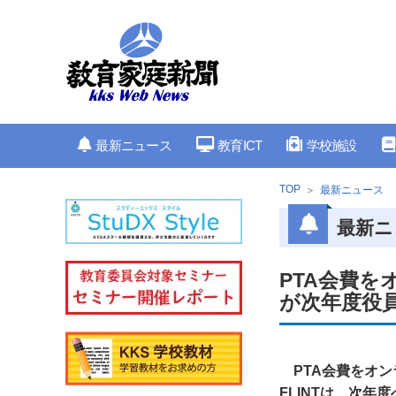
最新ニュース
教育ICT
学校施設
TOP
最新ニュース
最新ニ
PTA会費を
が次年度役
PTA会費をオ
FLINTは、次