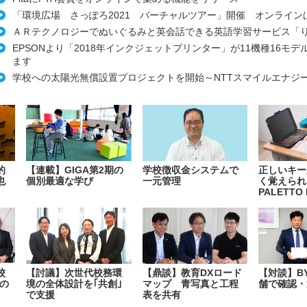
「環境広場 さっぽろ2021 バーチャルツアー」開催 オンライン
ＡＲテクノロジーでぬいぐるみと英会話できる英語学習サービス「
EPSONより「2018年インクジェットプリンター」が11機種16モ
ます
学校への太陽光無償設置プロジェクトを開始～NTTスマイルエナジ
的
【連載】GIGA第2期の
学校徴収金システムで
正しいキー
也
個別最適な学び
一元管理
く覚えられ
PALETTO 
校
【討議】次世代校務環
【鼎談】教育DXロード
【対談】B
の
境の全体設計を｢共創｣
マップ 青写真と工程
舗で確認・
で支援
表を共有