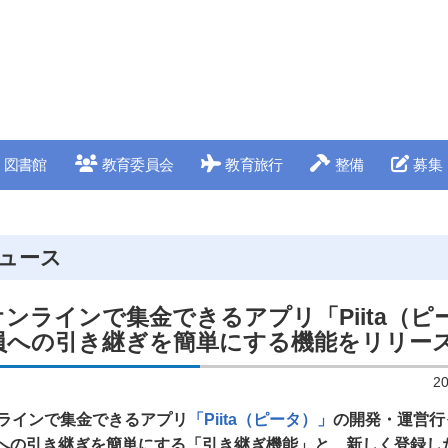
図書館
教育委員会
教育旅行
整備
募集
ュース
オンラインで集金できるアプリ「Piita（ピ
員への引き継ぎを簡単にする機能をリリー
2
ンラインで集金できるアプリ
「Piita（ピータ）」
の開発・運営行
年度への引き継ぎを簡単にする「引き継ぎ機能」と、新しく登録し