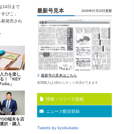
は14日まで
最新号見本
2026年07月23日更新
りすぴこ」
デル新発売され
ー
入力を楽し
最新号の見本はこちら
る！「KEY
新聞購入は1部からネット決済ができます
Folio」
情報・リリース投稿
ニュース配信登録
YOD端末を店
選択・購入
Tweets by kyoikukatei