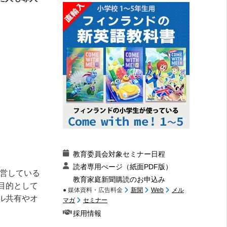
教育委員会対象セミナー日程
読者専用ぺージ（紙面PDF版）
営している
教育家庭新聞購読のお申込み
目的として
● 媒体資料・広告料金
新聞
Web
メル
ル共有やオ
マガ
セミナー
採用情報