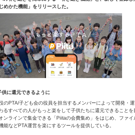
じめかた機能」をリリースした。
子供に還元できるように
役の
PTA/
子ども会の役員を担当するメンバーによって開発・運
わるすべての人がもっと楽をして子供たちに還元できることを
オンラインで集金できる「
Piita
の会費集め」をはじめ、ファイ
機能など
PTA
運営を楽にするツールを提供している。