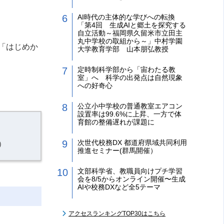
AI時代の主体的な学びへの転換
「第4回 生成AIと郷土を探究する
自立活動～福岡県久留米市立田主
丸中学校の取組から～」中村学園
「はじめか
大学教育学部 山本朋弘教授
定時制科学部から「宙わたる教
室」へ 科学の出発点は自然現象
への好奇心
公立小中学校の普通教室エアコン
設置率は99.6%に上昇、一方で体
育館の整備遅れが課題に
次世代校務DX 都道府県域共同利用
）
推進セミナー(群馬開催）
文部科学省、教職員向けプチ学習
会を8/5からオンライン開催〜生成
AIや校務DXなど全5テーマ
アクセスランキングTOP30はこちら