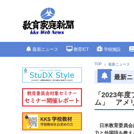
最新ニュース
教育ICT
学校施設
TOP
最新ニュース
最新ニ
「2023年
ム」 アメ
日米教育委員会
力と外国語を教え