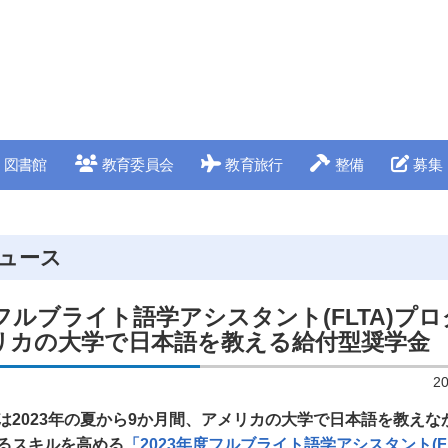
図書館
教育委員会
教育旅行
整備
募集
ュース
度フルブライト語学アシスタント(FLTA)プ
リカの大学で日本語を教える給付型奨学金
2
は2023年の夏から9か月間、アメリカの大学で日本語を教えな
るスキルを高める
「2023年度フルブライト語学アシスタント(F