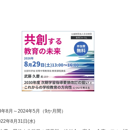
3
年
8
月～
2024
年
5
月（
9
か月間）
22
年
8
月
31
日
(
水
)