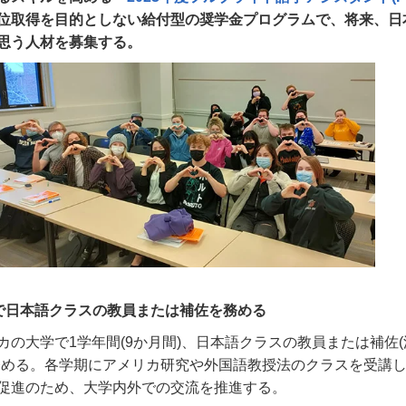
位取得を目的としない給付型の奨学金プログラムで、将来、日
思う人材を募集する。
で日本語クラスの教員または補佐を務める
カの大学で
1
学年間
(9
か月間
)
、日本語クラスの教員または補佐
(
務める。各学期にアメリカ研究や外国語教授法のクラスを受講
促進のため、大学内外での交流を推進する。