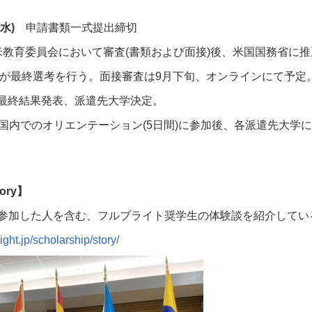
水)
申請書類一式提出締切
教育委員会において審査
(
書類および面接
)
後、米国国務省に推
が最終選考を行う。面接審査は
9
月下旬、オンラインにて予定
最終結果発表、派遣先大学決定。
国内でのオリエンテーション
(5
日間
)
に参加後、各派遣先大学に
tory】
参加した人を含む、フルブライト奨学生の体験談を紹介してい
ight.jp/scholarship/story/