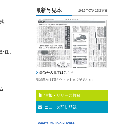
最新号見本
2026年07月23日更新
薦。
。
赴任。
最新号の見本はこちら
新聞購入は1部からネット決済ができます
る。
情報・リリース投稿
ニュース配信登録
Tweets by kyoikukatei