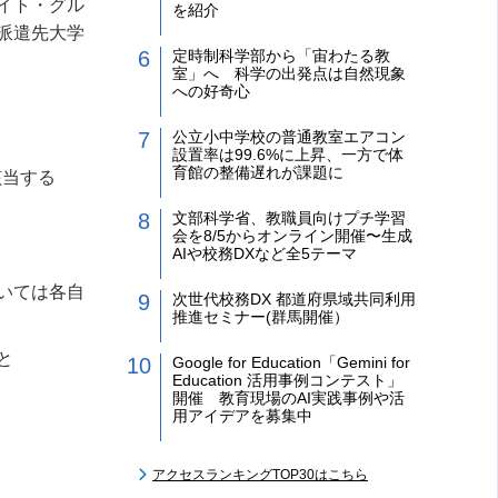
イト・グル
を紹介
派遣先大学
定時制科学部から「宙わたる教
室」へ 科学の出発点は自然現象
への好奇心
公立小中学校の普通教室エアコン
設置率は99.6%に上昇、一方で体
育館の整備遅れが課題に
該当する
文部科学省、教職員向けプチ学習
会を8/5からオンライン開催〜生成
AIや校務DXなど全5テーマ
いては各自
次世代校務DX 都道府県域共同利用
推進セミナー(群馬開催）
と
Google for Education「Gemini for
Education 活用事例コンテスト」
開催 教育現場のAI実践事例や活
用アイデアを募集中
アクセスランキングTOP30はこちら