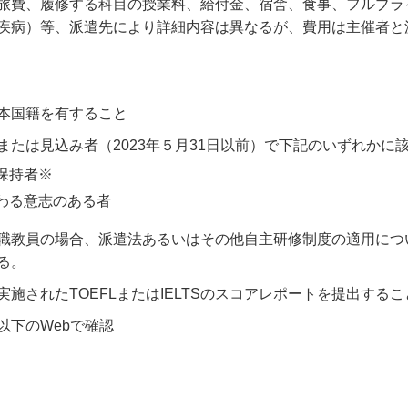
旅費、履修する科目の授業料、給付金、宿舎、食事、フルブラ
疾病）等、派遣先により詳細内容は異なるが、費用は主催者と
本国籍を有すること
または見込み者（
2023
年５月
31
日以前）で下記のいずれかに
保持者
※
わる意志のある者
職教員の場合、派遣法あるいはその他自主研修制度の適用につ
る。
実施された
TOEFL
または
IELTS
のスコアレポートを提出するこ
以下の
Web
で確認