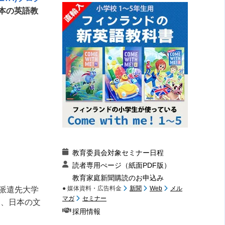
本の英語教
教育委員会対象セミナー日程
読者専用ぺージ（紙面PDF版）
教育家庭新聞購読のお申込み
● 媒体資料・広告料金
新聞
Web
メル
派遣先大学
マガ
セミナー
し、日本の文
採用情報