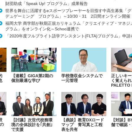
財団助成「Speak Up! プログラム」成果報告
世界を舞台に活躍するeスポーツプレーヤーを目指す中高生募集「グ
デュゲーミング プログラム」～10/30・31 2日間オンライン開催
福岡大学 商学部が秋期正規カリキュラム「クリエイティブ・マネジ
グラム」をオンライン化～Schoo連携で
「2020年度フルブライト語学アシスタント(FLTA)プログラム」申
的
【連載】GIGA第2期の
学校徴収金システムで
正しいキー
也
個別最適な学び
一元管理
く覚えられ
PALETTO 
校
【討議】次世代校務環
【鼎談】教育DXロード
【対談】B
の
境の全体設計を｢共創｣
マップ 青写真と工程
舗で確認・
で支援
表を共有