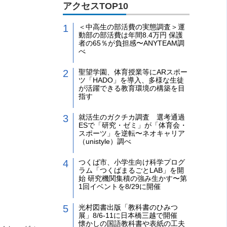
アクセスTOP10
＜中高生の部活費の実態調査＞運
動部の部活費は年間8.4万円 保護
者の65％が負担感〜ANYTEAM調
べ
聖望学園、体育授業等にARスポー
ツ「HADO」を導入、多様な生徒
が活躍できる教育環境の構築を目
指す
就活生のガクチカ調査 選考通過
ESで「研究・ゼミ」が「体育会・
スポーツ」を逆転〜ネオキャリア
（unistyle）調べ
つくば市、小学生向け科学プログ
ラム「つくばまるごとLAB」を開
始 研究機関集積の強み生かす〜第
1回イベントを8/29に開催
光村図書出版「教科書のひみつ
展」8/6-11に日本橋三越で開催
懐かしの国語教科書や表紙の工夫