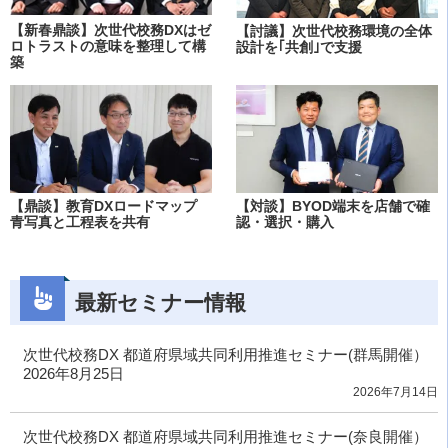
【新春鼎談】次世代校務DXはゼ
【討議】次世代校務環境の全体
ロトラストの意味を整理して構
設計を｢共創｣で支援
築
【鼎談】教育DXロードマップ
【対談】BYOD端末を店舗で確
青写真と工程表を共有
認・選択・購入
最新セミナー情報
次世代校務DX 都道府県域共同利用推進セミナー(群馬開催）
2026年8月25日
2026年7月14日
次世代校務DX 都道府県域共同利用推進セミナー(奈良開催）