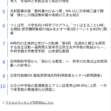
導入 生成AIと実践交流で英語力強化
光村図書出版「教科書のひみつ展」8/6-11に日本橋三越で開
催 懐かしの国語教科書や表紙の工夫を紹介
つくば市、小学生向け科学プログラム「つくばまるごとLAB」
を開始 研究機関集積の強み生かす〜第1回イベントを8/29に開
催
AI時代の主体的な学びへの転換「第4回 生成AIと郷土を探究
する自立活動～福岡県久留米市立田主丸中学校の取組から～」
中村学園大学教育学部 山本朋弘教授
定時制科学部から「宙わたる教室」へ 科学の出発点は自然現
象への好奇心
次世代校務DX 都道府県域共同利用推進セミナー(群馬開催）
公立小中学校の普通教室エアコン設置率は99.6%に上昇、一方
で体育館の整備遅れが課題に
アクセスランキングTOP30はこちら