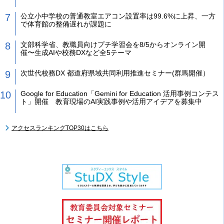
公立小中学校の普通教室エアコン設置率は99.6%に上昇、一方
で体育館の整備遅れが課題に
文部科学省、教職員向けプチ学習会を8/5からオンライン開
催〜生成AIや校務DXなど全5テーマ
次世代校務DX 都道府県域共同利用推進セミナー(群馬開催）
Google for Education「Gemini for Education 活用事例コンテス
ト」開催 教育現場のAI実践事例や活用アイデアを募集中
アクセスランキングTOP30はこちら