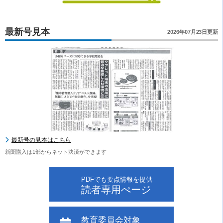
最新号見本
2026年07月23日更新
最新号の見本はこちら
新聞購入は1部からネット決済ができます
PDFでも要点情報を提供
読者専用ぺージ
教育委員会対象