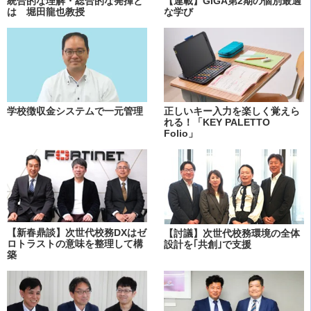
統合的な理解・総合的な発揮と
【連載】GIGA第2期の個別最適
は 堀田龍也教授
な学び
学校徴収金システムで一元管理
正しいキー入力を楽しく覚えら
れる！「KEY PALETTO
Folio」
【新春鼎談】次世代校務DXはゼ
【討議】次世代校務環境の全体
ロトラストの意味を整理して構
設計を｢共創｣で支援
築