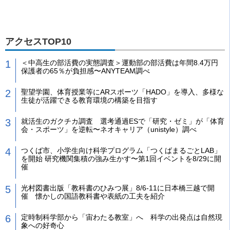
アクセスTOP10
＜中高生の部活費の実態調査＞運動部の部活費は年間8.4万円
保護者の65％が負担感〜ANYTEAM調べ
聖望学園、体育授業等にARスポーツ「HADO」を導入、多様な
生徒が活躍できる教育環境の構築を目指す
就活生のガクチカ調査 選考通過ESで「研究・ゼミ」が「体育
会・スポーツ」を逆転〜ネオキャリア（unistyle）調べ
つくば市、小学生向け科学プログラム「つくばまるごとLAB」
を開始 研究機関集積の強み生かす〜第1回イベントを8/29に開
催
光村図書出版「教科書のひみつ展」8/6-11に日本橋三越で開
催 懐かしの国語教科書や表紙の工夫を紹介
定時制科学部から「宙わたる教室」へ 科学の出発点は自然現
象への好奇心