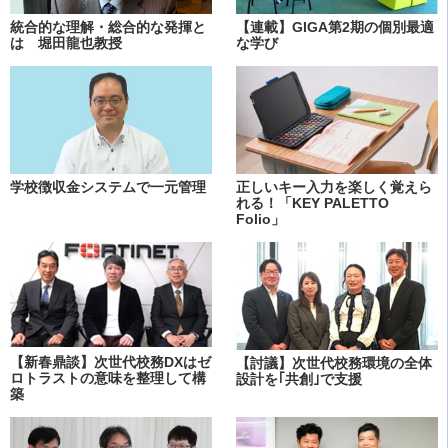
統合的な理解・総合的な発揮と
【連載】GIGA第2期の個別最適
は 堀田龍也教授
な学び
学校徴収金システムで一元管理
正しいキー入力を楽しく覚えら
れる！「KEY PALETTO
Folio」
【新春鼎談】次世代校務DXはゼ
【討議】次世代校務環境の全体
ロトラストの意味を整理して構
設計を｢共創｣で支援
築