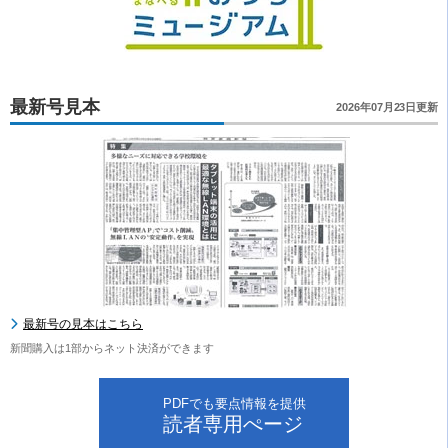
最新号見本
2026年07月23日更新
最新号の見本はこちら
新聞購入は1部からネット決済ができます
PDFでも要点情報を提供
読者専用ぺージ