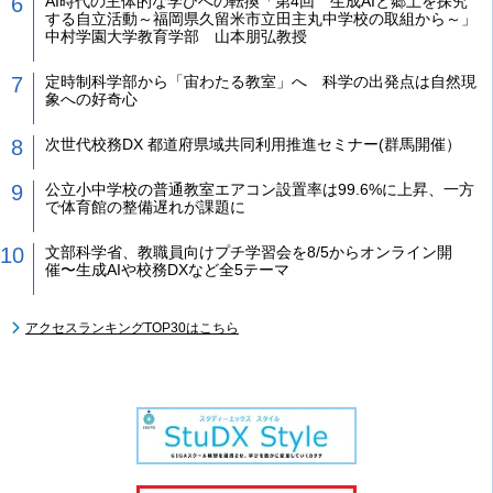
AI時代の主体的な学びへの転換「第4回 生成AIと郷土を探究
する自立活動～福岡県久留米市立田主丸中学校の取組から～」
中村学園大学教育学部 山本朋弘教授
定時制科学部から「宙わたる教室」へ 科学の出発点は自然現
象への好奇心
次世代校務DX 都道府県域共同利用推進セミナー(群馬開催）
公立小中学校の普通教室エアコン設置率は99.6%に上昇、一方
で体育館の整備遅れが課題に
文部科学省、教職員向けプチ学習会を8/5からオンライン開
催〜生成AIや校務DXなど全5テーマ
アクセスランキングTOP30はこちら