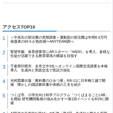
アクセスTOP10
＜中高生の部活費の実態調査＞運動部の部活費は年間8.4万円
保護者の65％が負担感〜ANYTEAM調べ
聖望学園、体育授業等にARスポーツ「HADO」を導入、多様な
生徒が活躍できる教育環境の構築を目指す
千葉県印西市、全市立中3生へオンライン国際交流授業を本格
導入 生成AIと実践交流で英語力強化
光村図書出版「教科書のひみつ展」8/6-11に日本橋三越で開
催 懐かしの国語教科書や表紙の工夫を紹介
つくば市、小学生向け科学プログラム「つくばまるごとLAB」
を開始 研究機関集積の強み生かす〜第1回イベントを8/29に開
催