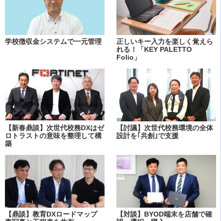
学校徴収金システムで一元管理
正しいキー入力を楽しく覚えら
れる！「KEY PALETTO
Folio」
【新春鼎談】次世代校務DXはゼ
【討議】次世代校務環境の全体
ロトラストの意味を整理して構
設計を｢共創｣で支援
築
【鼎談】教育DXロードマップ
【対談】BYOD端末を店舗で確