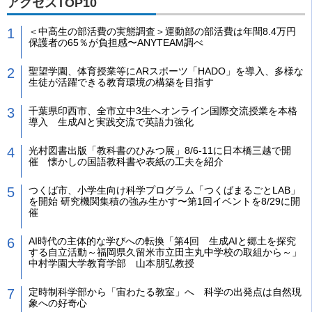
アクセスTOP10
＜中高生の部活費の実態調査＞運動部の部活費は年間8.4万円
保護者の65％が負担感〜ANYTEAM調べ
聖望学園、体育授業等にARスポーツ「HADO」を導入、多様な
生徒が活躍できる教育環境の構築を目指す
千葉県印西市、全市立中3生へオンライン国際交流授業を本格
導入 生成AIと実践交流で英語力強化
光村図書出版「教科書のひみつ展」8/6-11に日本橋三越で開
催 懐かしの国語教科書や表紙の工夫を紹介
つくば市、小学生向け科学プログラム「つくばまるごとLAB」
を開始 研究機関集積の強み生かす〜第1回イベントを8/29に開
催
AI時代の主体的な学びへの転換「第4回 生成AIと郷土を探究
する自立活動～福岡県久留米市立田主丸中学校の取組から～」
中村学園大学教育学部 山本朋弘教授
定時制科学部から「宙わたる教室」へ 科学の出発点は自然現
象への好奇心