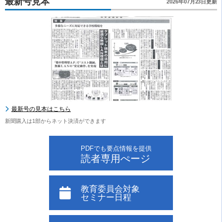
最新号見本
2026年07月23日更新
最新号の見本はこちら
新聞購入は1部からネット決済ができます
PDFでも要点情報を提供
読者専用ぺージ
教育委員会対象
セミナー日程