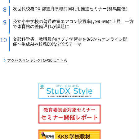
次世代校務DX 都道府県域共同利用推進セミナー(群馬開催）
公立小中学校の普通教室エアコン設置率は99.6%に上昇、一方
で体育館の整備遅れが課題に
文部科学省、教職員向けプチ学習会を8/5からオンライン開
催〜生成AIや校務DXなど全5テーマ
アクセスランキングTOP30はこちら