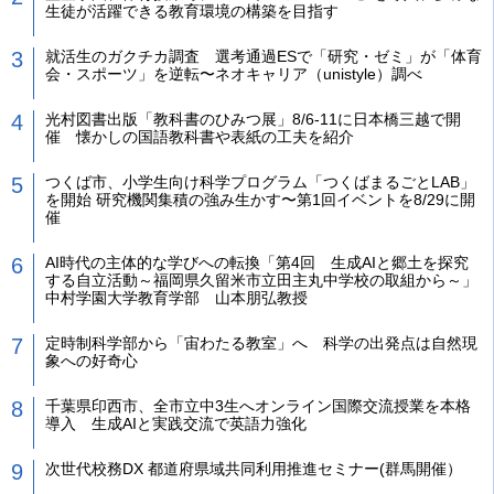
生徒が活躍できる教育環境の構築を目指す
就活生のガクチカ調査 選考通過ESで「研究・ゼミ」が「体育
会・スポーツ」を逆転〜ネオキャリア（unistyle）調べ
光村図書出版「教科書のひみつ展」8/6-11に日本橋三越で開
催 懐かしの国語教科書や表紙の工夫を紹介
つくば市、小学生向け科学プログラム「つくばまるごとLAB」
を開始 研究機関集積の強み生かす〜第1回イベントを8/29に開
催
AI時代の主体的な学びへの転換「第4回 生成AIと郷土を探究
する自立活動～福岡県久留米市立田主丸中学校の取組から～」
中村学園大学教育学部 山本朋弘教授
定時制科学部から「宙わたる教室」へ 科学の出発点は自然現
象への好奇心
千葉県印西市、全市立中3生へオンライン国際交流授業を本格
導入 生成AIと実践交流で英語力強化
次世代校務DX 都道府県域共同利用推進セミナー(群馬開催）