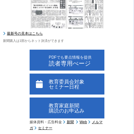
最新号の見本はこちら
新聞購入は1部からネット決済ができます
PDFでも要点情報を提供
読者専用ぺージ
教育委員会対象
セミナー日程
教育家庭新聞
購読のお申込み
媒体資料・広告料金
新聞
Web
メルマ
ガ
セミナー