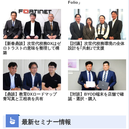
Folio」
【新春鼎談】次世代校務DXはゼ
【討議】次世代校務環境の全体
ロトラストの意味を整理して構
設計を｢共創｣で支援
築
【鼎談】教育DXロードマップ
【対談】BYOD端末を店舗で確
青写真と工程表を共有
認・選択・購入
最新セミナー情報