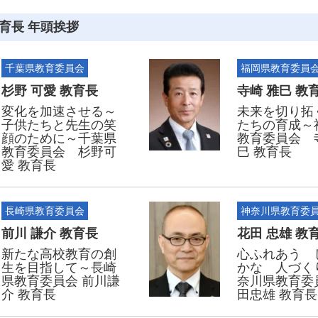
育長 年頭挨拶
千葉県教育委員会
福岡県教育委員
杉野 可愛 教育長
寺崎 雅巳 教
変化を加速させる～
未来を切り拓
子供たちと先生の笑
たちの育成～
顔のために～千葉県
教育委員会 
教育委員会 杉野可
巳 教育長
愛 教育長
長崎県教育委員会
神奈川県教育委
前川 謙介 教育長
花田 忠雄 教
新たな高校教育の創
心ふれあう 
生を目指して～長崎
かな 人づく
県教育委員会 前川謙
奈川県教育委
介 教育長
田忠雄 教育長