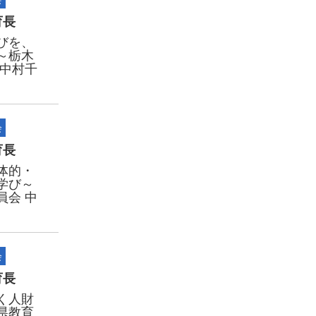
育長
びを、
～栃木
 中村千
会
育長
体的・
学び～
員会 中
会
育長
く人財
県教育