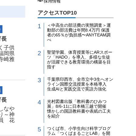
採用情報
アクセスTOP10
＜中高生の部活費の実態調査＞運
会
動部の部活費は年間8.4万円 保護
者の65％が負担感〜ANYTEAM調
育長
べ
く子供
聖望学園、体育授業等にARスポー
福岡県
ツ「HADO」を導入、多様な生徒
寺崎雅
が活躍できる教育環境の構築を目
指す
千葉県印西市、全市立中3生へオン
ライン国際交流授業を本格導入
生成AIと実践交流で英語力強化
員
育長
光村図書出版「教科書のひみつ
展」8/6-11に日本橋三越で開催
しなや
懐かしの国語教科書や表紙の工夫
り～神
を紹介
員 花
つくば市、小学生向け科学プログ
ラム「つくばまるごとLAB」を開