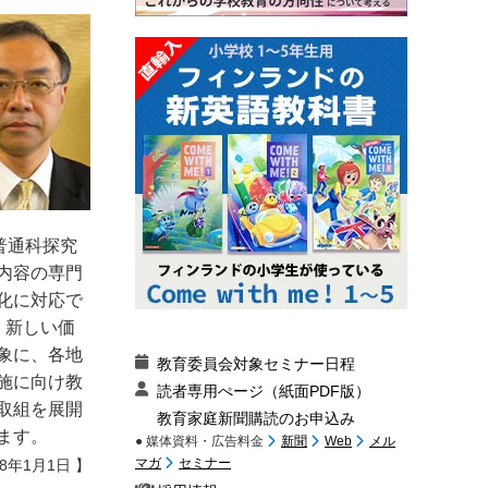
普通科探究
内容の専門
化に対応で
、新しい価
象に、各地
教育委員会対象セミナー日程
施に向け教
読者専用ぺージ（紙面PDF版）
取組を展開
教育家庭新聞購読のお申込み
ます。
● 媒体資料・広告料金
新聞
Web
メル
マガ
セミナー
18年1月1日 】