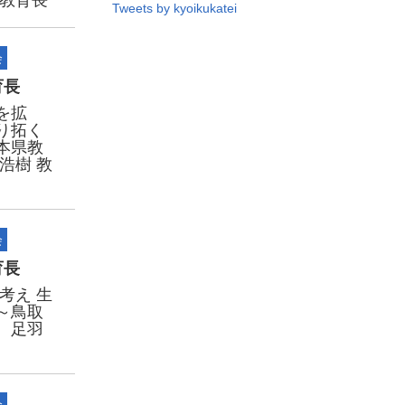
 教育長
Tweets by kyoikukatei
会
育長
を拡
り拓く
本県教
浩樹 教
会
育長
考え 生
～鳥取
 足羽
会