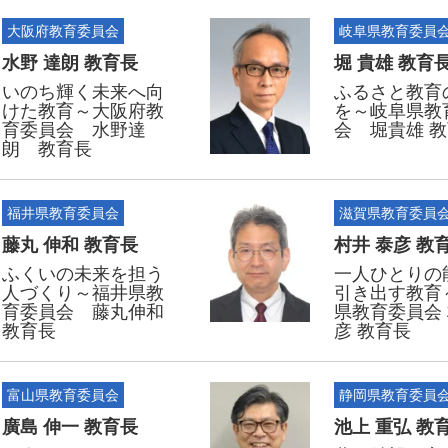
大阪府教育委員会
岐阜県教育委員
水野 達朗 教育長
堀 貴雄 教育
いのち輝く未来へ向
ふるさと教育
けた教育～大阪府教
を～岐阜県教
育委員会 水野達
会 堀貴雄 
朗 教育長
福井県教育委員会
滋賀県教育委員
藤丸 伸和 教育長
村井 泰彦 教
ふくいの未来を担う
一人ひとりの
人づくり～福井県教
引き出す教育
育委員会 藤丸伸和
県教育委員会
教育長
彦 教育長
富山県教育委員会
静岡県教育委員
廣島 伸一 教育長
池上 重弘 教