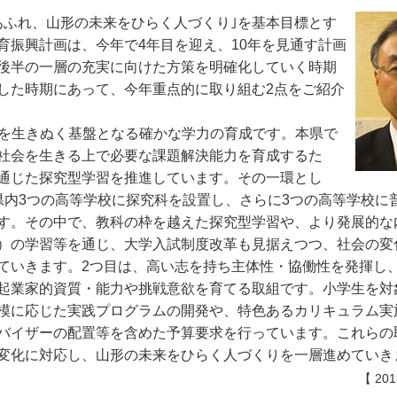
あふれ、山形の未来をひらく人づくり｣を基本目標とす
育振興計画は、今年で4年目を迎え、10年を見通す計画
後半の一層の充実に向けた方策を明確化していく時期
した時期にあって、今年重点的に取り組む2点をご紹介
会を生きぬく基盤となる確かな学力の育成です。本県で
社会を生きる上で必要な課題解決能力を育成するた
通じた探究型学習を推進しています。その一環とし
県内3つの高等学校に探究科を設置し、さらに3つの高等学校に
す。その中で、教科の枠を越えた探究型学習や、より発展的な
）の学習等を通じ、大学入試制度改革も見据えつつ、社会の変
ていきます。2つ目は、高い志を持ち主体性・協働性を発揮し
起業家的資質・能力や挑戦意欲を育てる取組です。小学生を対
模に応じた実践プログラムの開発や、特色あるカリキュラム実
バイザーの配置等を含めた予算要求を行っています。これらの
変化に対応し、山形の未来をひらく人づくりを一層進めていき
【 20