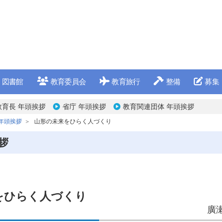
図書館
教育委員会
教育旅行
整備
募集
教育長 年頭挨拶
省庁 年頭挨拶
教育関連団体 年頭挨拶
年頭挨拶
山形の未来をひらく人づくり
拶
をひらく人づくり
廣