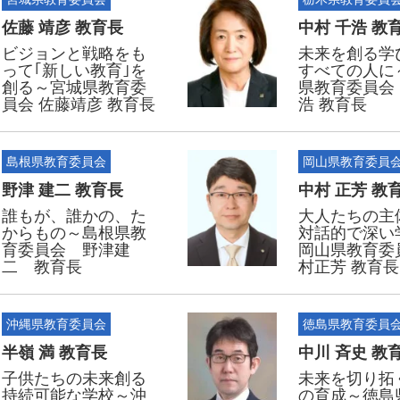
佐藤 靖彦 教育長
中村 千浩 教
ビジョンと戦略をも
未来を創る学
って｢新しい教育｣を
すべての人に
創る～宮城県教育委
県教育委員会
員会 佐藤靖彦 教育長
浩 教育長
島根県教育委員会
岡山県教育委員
野津 建二 教育長
中村 正芳 教
誰もが、誰かの、た
大人たちの主
からもの～島根県教
対話的で深い
育委員会 野津建
岡山県教育委
二 教育長
村正芳 教育長
沖縄県教育委員会
徳島県教育委員
半嶺 満 教育長
中川 斉史 教
子供たちの未来創る
未来を切り拓
持続可能な学校～沖
の育成～徳島