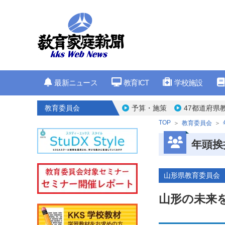
最新ニュース
教育ICT
学校施設
教育委員会
予算・施策
47都道府県
TOP
教育委員会
年頭挨
山形県教育委員会
山形の未来