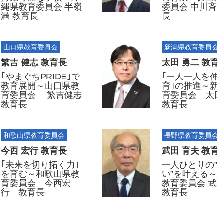
縄県教育委員会 半嶺
委員会 中川斉
満 教育長
長
山口県教育委員会
新潟県教育委員
繁吉 健志 教育長
太田 勇二 教
｢やまぐちPRIDE｣で
｢一人一人を
教育展開～山口県教
育｣の推進～
育委員会 繁吉健志
育委員会 太
教育長
教育長
和歌山県教育委員会
長野県教育委員
今西 宏行 教育長
武田 育夫 教
｢未来を切り拓く力｣
一人ひとりの
を育む～和歌山県教
い”を叶える
育委員会 今西宏
教育委員会 
行 教育長
教育長