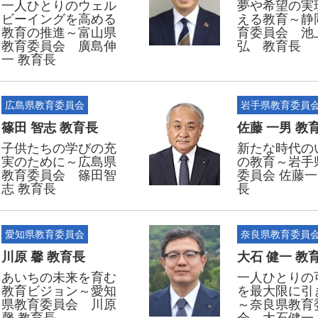
一人ひとりのウェル
夢や希望の実
ビーイングを高める
える教育～静
教育の推進～富山県
育委員会 池
教育委員会 廣島伸
弘 教育長
一 教育長
広島県教育委員会
岩手県教育委員
篠田 智志 教育長
佐藤 一男 教
子供たちの学びの充
新たな時代の
実のために～広島県
の教育～岩手
教育委員会 篠田智
委員会 佐藤一
志 教育長
長
愛知県教育委員会
奈良県教育委員
川原 馨 教育長
大石 健一 教
あいちの未来を育む
一人ひとりの
教育ビジョン～愛知
を最大限に引
県教育委員会 川原
～奈良県教育