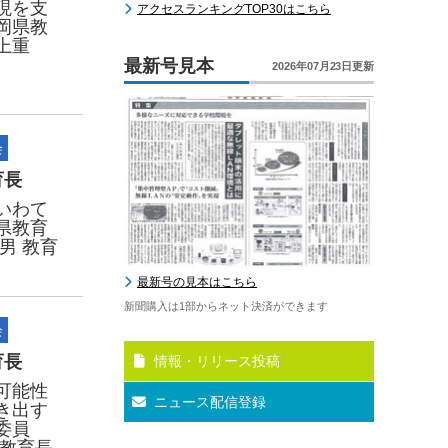
現を支
アクセスランキングTOP30はこちら
岡県教
上重
最新号見本
2026年07月23日更新
会
育長
いわて
県教育
男 教育
最新号の見本はこちら
新聞購入は1部からネット決済ができます
会
育長
情報・リリース投稿
可能性
ニュース配信登録
き出す
委員