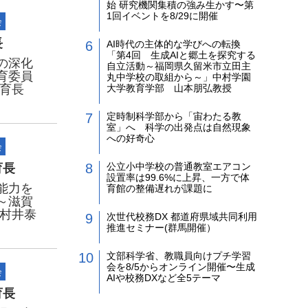
始 研究機関集積の強み生かす〜第
1回イベントを8/29に開催
会
長
AI時代の主体的な学びへの転換
「第4回 生成AIと郷土を探究する
の深化
自立活動～福岡県久留米市立田主
育委員
丸中学校の取組から～」中村学園
教育長
大学教育学部 山本朋弘教授
定時制科学部から「宙わたる教
室」へ 科学の出発点は自然現象
への好奇心
会
公立小中学校の普通教室エアコン
育長
設置率は99.6%に上昇、一方で体
能力を
育館の整備遅れが課題に
～滋賀
 村井泰
次世代校務DX 都道府県域共同利用
推進セミナー(群馬開催）
文部科学省、教職員向けプチ学習
会を8/5からオンライン開催〜生成
会
AIや校務DXなど全5テーマ
育長