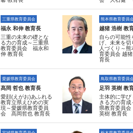
馨 教育長
会 大石健一
三重県教育委員会
熊本県教育委員
福永 和伸 教育長
越猪 浩樹 教
三重の未来の礎とな
自らの可能性
る力の育成～三重県
げ、未来を切
教育委員会 福永和
人づくり～熊
伸 教育長
育委員会 越猪
育長
愛媛県教育委員会
鳥取県教育委員
髙岡 哲也 教育長
足羽 英樹 教
愛顔(えがお)あふれる
主体的に学び 
教育立県えひめの実
きる力の育成
現～愛媛県教育委員
県教育委員会
会 髙岡哲也 教育長
英樹 教育長
宮城県教育委員会
栃木県教育委員