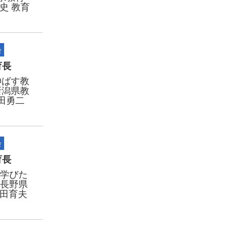
史 教育
会
育長
伸ばす教
新潟県教
田勇二
会
育長
”学びた
～長野県
武田育夫