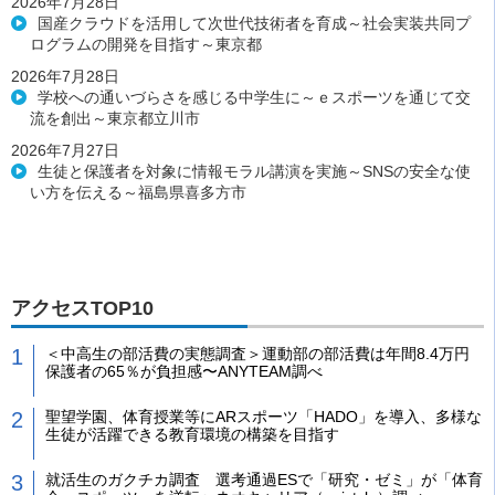
2026年7月28日
国産クラウドを活用して次世代技術者を育成～社会実装共同プ
ログラムの開発を目指す～東京都
2026年7月28日
学校への通いづらさを感じる中学生に～ｅスポーツを通じて交
流を創出～東京都立川市
2026年7月27日
生徒と保護者を対象に情報モラル講演を実施～SNSの安全な使
い方を伝える～福島県喜多方市
アクセスTOP10
＜中高生の部活費の実態調査＞運動部の部活費は年間8.4万円
保護者の65％が負担感〜ANYTEAM調べ
聖望学園、体育授業等にARスポーツ「HADO」を導入、多様な
生徒が活躍できる教育環境の構築を目指す
就活生のガクチカ調査 選考通過ESで「研究・ゼミ」が「体育