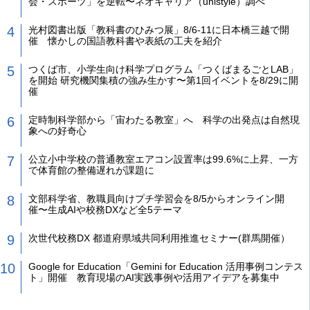
会・スポーツ」を逆転〜ネオキャリア（unistyle）調べ
光村図書出版「教科書のひみつ展」8/6-11に日本橋三越で開
催 懐かしの国語教科書や表紙の工夫を紹介
つくば市、小学生向け科学プログラム「つくばまるごとLAB」
を開始 研究機関集積の強み生かす〜第1回イベントを8/29に開
催
定時制科学部から「宙わたる教室」へ 科学の出発点は自然現
象への好奇心
公立小中学校の普通教室エアコン設置率は99.6%に上昇、一方
で体育館の整備遅れが課題に
文部科学省、教職員向けプチ学習会を8/5からオンライン開
催〜生成AIや校務DXなど全5テーマ
次世代校務DX 都道府県域共同利用推進セミナー(群馬開催）
Google for Education「Gemini for Education 活用事例コンテス
ト」開催 教育現場のAI実践事例や活用アイデアを募集中