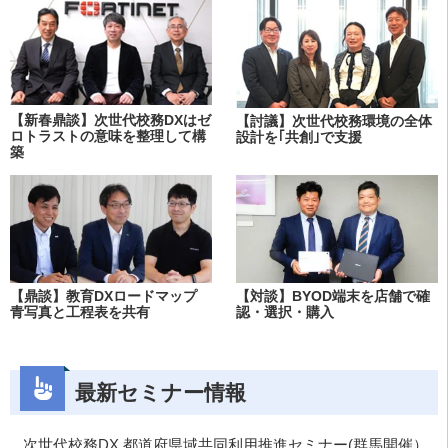
【新春鼎談】次世代校務DXはゼ
【討議】次世代校務環境の全体
ロトラストの意味を整理して構
設計を｢共創｣で支援
築
【鼎談】教育DXロードマップ
【対談】BYOD端末を店舗で確
青写真と工程表を共有
認・選択・購入
最新セミナー情報
次世代校務DX 都道府県域共同利用推進セミナー(群馬開催）