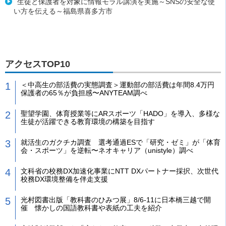
生徒と保護者を対象に情報モラル講演を実施～SNSの安全な使
い方を伝える～福島県喜多方市
アクセスTOP10
＜中高生の部活費の実態調査＞運動部の部活費は年間8.4万円
保護者の65％が負担感〜ANYTEAM調べ
聖望学園、体育授業等にARスポーツ「HADO」を導入、多様な
生徒が活躍できる教育環境の構築を目指す
就活生のガクチカ調査 選考通過ESで「研究・ゼミ」が「体育
会・スポーツ」を逆転〜ネオキャリア（unistyle）調べ
文科省の校務DX加速化事業にNTT DXパートナー採択、次世代
校務DX環境整備を伴走支援
光村図書出版「教科書のひみつ展」8/6-11に日本橋三越で開
催 懐かしの国語教科書や表紙の工夫を紹介