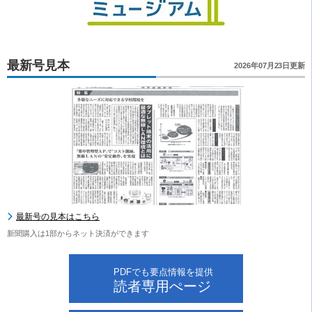
最新号見本
2026年07月23日更新
最新号の見本はこちら
新聞購入は1部からネット決済ができます
PDFでも要点情報を提供
読者専用ぺージ