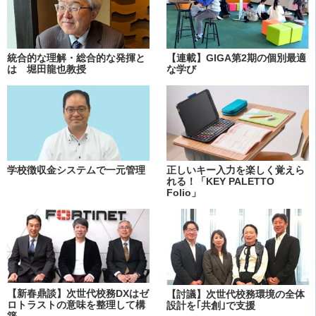
統合的な理解・総合的な発揮と
【連載】GIGA第2期の個別最適
は 堀田龍也教授
な学び
学校徴収金システムで一元管理
正しいキー入力を楽しく覚えら
れる！「KEY PALETTO
Folio」
【新春鼎談】次世代校務DXはゼ
【討議】次世代校務環境の全体
ロトラストの意味を整理して構
設計を｢共創｣で支援