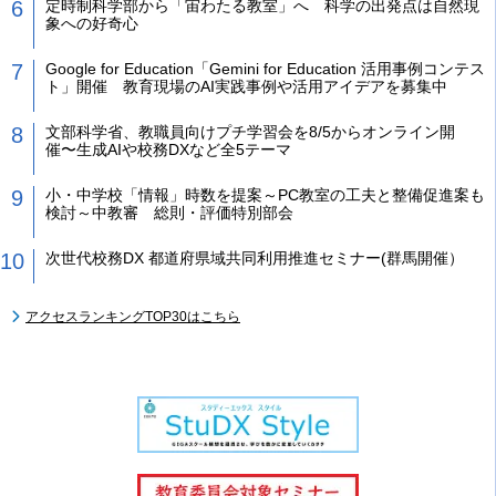
定時制科学部から「宙わたる教室」へ 科学の出発点は自然現
象への好奇心
Google for Education「Gemini for Education 活用事例コンテス
ト」開催 教育現場のAI実践事例や活用アイデアを募集中
文部科学省、教職員向けプチ学習会を8/5からオンライン開
催〜生成AIや校務DXなど全5テーマ
小・中学校「情報」時数を提案～PC教室の工夫と整備促進案も
検討～中教審 総則・評価特別部会
次世代校務DX 都道府県域共同利用推進セミナー(群馬開催）
アクセスランキングTOP30はこちら