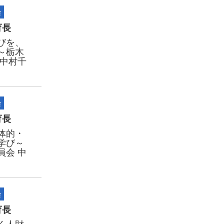
会
育長
びを、
～栃木
 中村千
会
育長
体的・
学び～
員会 中
会
育長