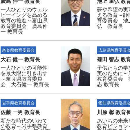
廣島 伸一 教育長
池上 重弘 教
一人ひとりのウェル
夢や希望の実
ビーイングを高める
える教育～静
教育の推進～富山県
育委員会 池
教育委員会 廣島伸
弘 教育長
一 教育長
奈良県教育委員会
広島県教育委員
大石 健一 教育長
篠田 智志 教
一人ひとりの可能性
子供たちの学
を最大限に引き出す
実のために～
～奈良県教育委員
教育委員会 
会 大石健一 教育長
志 教育長
岩手県教育委員会
愛知県教育委員
佐藤 一男 教育長
川原 馨 教育
新たな時代のいわて
あいちの未来
の教育～岩手県教育
教育ビジョン