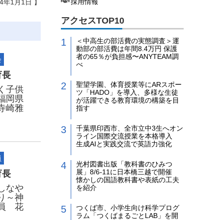
採用情報
24年1月1日 】
アクセスTOP10
＜中高生の部活費の実態調査＞運
動部の部活費は年間8.4万円 保護
者の65％が負担感〜ANYTEAM調
会
べ
育長
聖望学園、体育授業等にARスポー
く子供
ツ「HADO」を導入、多様な生徒
福岡県
が活躍できる教育環境の構築を目
寺崎雅
指す
千葉県印西市、全市立中3生へオン
ライン国際交流授業を本格導入
生成AIと実践交流で英語力強化
員
光村図書出版「教科書のひみつ
展」8/6-11に日本橋三越で開催
育長
懐かしの国語教科書や表紙の工夫
しなや
を紹介
り～神
員 花
つくば市、小学生向け科学プログ
ラム「つくばまるごとLAB」を開