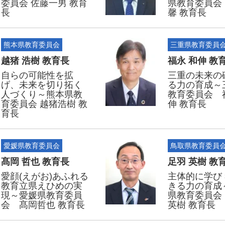
委員会 佐藤一男 教育
県教育委員会
長
馨 教育長
熊本県教育委員会
三重県教育委員
越猪 浩樹 教育長
福永 和伸 教
自らの可能性を拡
三重の未来の
げ、未来を切り拓く
る力の育成～
人づくり～熊本県教
教育委員会 
育委員会 越猪浩樹 教
伸 教育長
育長
愛媛県教育委員会
鳥取県教育委員
髙岡 哲也 教育長
足羽 英樹 教
愛顔(えがお)あふれる
主体的に学び 
教育立県えひめの実
きる力の育成
現～愛媛県教育委員
県教育委員会
会 髙岡哲也 教育長
英樹 教育長