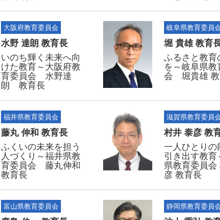
大阪府教育委員会
岐阜県教育委員
水野 達朗 教育長
堀 貴雄 教育
いのち輝く未来へ向
ふるさと教育
けた教育～大阪府教
を～岐阜県教
育委員会 水野達
会 堀貴雄 
朗 教育長
福井県教育委員会
滋賀県教育委員
藤丸 伸和 教育長
村井 泰彦 教
ふくいの未来を担う
一人ひとりの
人づくり～福井県教
引き出す教育
育委員会 藤丸伸和
県教育委員会
教育長
彦 教育長
富山県教育委員会
静岡県教育委員