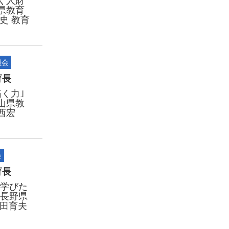
く人財
県教育
史 教育
員会
育長
く力｣
山県教
西宏
会
育長
”学びた
～長野県
武田育夫