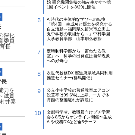
始 研究機関集積の強み生かす〜第
1回イベントを8/29に開催
会
AI時代の主体的な学びへの転換
「第4回 生成AIと郷土を探究する
長
自立活動～福岡県久留米市立田主
丸中学校の取組から～」中村学園
の深化
大学教育学部 山本朋弘教授
育委員
教育長
定時制科学部から「宙わたる教
室」へ 科学の出発点は自然現象
への好奇心
会
次世代校務DX 都道府県域共同利用
推進セミナー(群馬開催）
育長
能力を
公立小中学校の普通教室エアコン
設置率は99.6%に上昇、一方で体
～滋賀
育館の整備遅れが課題に
 村井泰
文部科学省、教職員向けプチ学習
会を8/5からオンライン開催〜生成
AIや校務DXなど全5テーマ
会