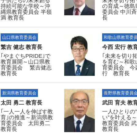
子供たちの未来創る
未来を切り拓
持続可能な学校～沖
の育成～徳島
縄県教育委員会 半嶺
委員会 中川斉
満 教育長
長
山口県教育委員会
和歌山県教育委
繁吉 健志 教育長
今西 宏行 教
｢やまぐちPRIDE｣で
｢未来を切り拓
教育展開～山口県教
を育む～和歌
育委員会 繁吉健志
育委員会 今
教育長
行 教育長
新潟県教育委員会
長野県教育委員
太田 勇二 教育長
武田 育夫 教
｢一人一人を伸ばす教
一人ひとりの
育｣の推進～新潟県教
い”を叶える
育委員会 太田勇二
教育委員会 
教育長
教育長