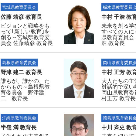
宮城県教育委員会
栃木県教育委員
佐藤 靖彦 教育長
中村 千浩 教
ビジョンと戦略をも
未来を創る学
って｢新しい教育｣を
すべての人に
創る～宮城県教育委
県教育委員会
員会 佐藤靖彦 教育長
浩 教育長
島根県教育委員会
岡山県教育委員
野津 建二 教育長
中村 正芳 教
誰もが、誰かの、た
大人たちの主
からもの～島根県教
対話的で深い
育委員会 野津建
岡山県教育委
二 教育長
村正芳 教育長
沖縄県教育委員会
徳島県教育委員
半嶺 満 教育長
中川 斉史 教