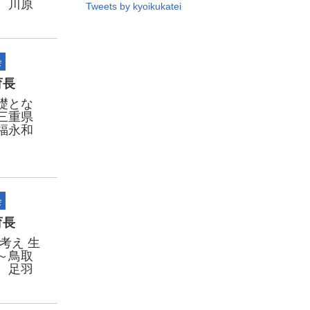
 川原
Tweets by kyoikukatei
会
育長
礎とな
三重県
福永和
会
育長
考え 生
～鳥取
 足羽