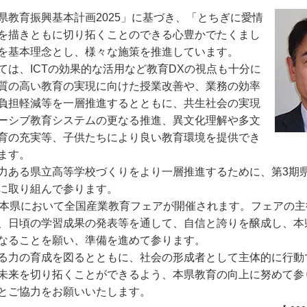
県教育振興基本計画2025」に基づき、「とちぎに愛情
を描きともに切り拓くことのできる心豊かでたくまし
を基本理念とし、様々な施策を推進しています。
ては、ICTの効果的な活用など教育DXの視点も十分に
質の高い教育の実現に向けた授業改善や、業務の効率
負担軽減等を一層推進するとともに、共生社会の実現
ーシブ教育システムの更なる推進、異文化理解や多文
育の充実等、子供たちにより良い教育環境を提供でき
ます。
力ある県立高等学校づくりをより一層推進するために、第3期
に取り組んで参ります。
、本県において全国産業教育フェアが開催されます。フェアの主
、日頃の学習成果の発表等を通して、自信と誇りを醸成し、本
なることを願い、準備を進めて参ります。
る力の育成を図るとともに、社会の形成者として主体的に行動
未来を切り拓くことができるよう、本県教育の向上に努めて参
とご協力をお願いいたします。