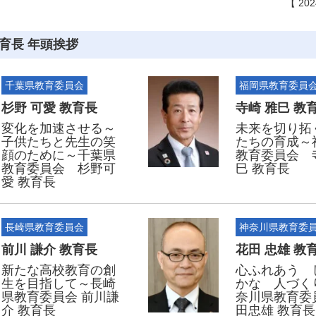
【 20
育長 年頭挨拶
千葉県教育委員会
福岡県教育委員
杉野 可愛 教育長
寺崎 雅巳 教
変化を加速させる～
未来を切り拓
子供たちと先生の笑
たちの育成～
顔のために～千葉県
教育委員会 
教育委員会 杉野可
巳 教育長
愛 教育長
長崎県教育委員会
神奈川県教育委
前川 謙介 教育長
花田 忠雄 教
新たな高校教育の創
心ふれあう 
生を目指して～長崎
かな 人づく
県教育委員会 前川謙
奈川県教育委
介 教育長
田忠雄 教育長