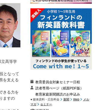
県立高等学
役となって
県を支える
教育委員会対象セミナー日程
読者専用ぺージ（紙面PDF版）
できる力を
教育家庭新聞購読のお申込み
りますの
● 媒体資料・広告料金
新聞
Web
メル
マガ
セミナー