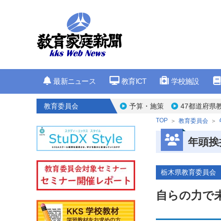
最新ニュース
教育ICT
学校施設
教育委員会
予算・施策
47都道府県
TOP
教育委員会
年頭挨
栃木県教育委員会
自らの力で