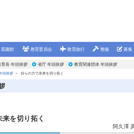
図書館
教育委員会
教育旅行
整備
募集
教育長 年頭挨拶
省庁 年頭挨拶
教育関連団体 年頭挨拶
年頭挨拶
自らの力で未来を切り拓く
拶
未来を切り拓く
阿久澤 