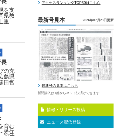
育長
アクセスランキングTOP30はこちら
現を支
岡県教
最新号見本
2026年07月23日更新
上重
会
育長
びの充
広島県
篠田智
最新号の見本はこちら
新聞購入は1部からネット決済ができます
会
情報・リリース投稿
長
ニュース配信登録
を育む
～愛知