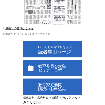
最新号の見本はこちら
新聞購入は1部からネット決済ができます
PDFでも要点情報を提供
読者専用ぺージ
教育委員会対象
セミナー日程
教育家庭新聞
購読のお申込み
媒体資料・広告料金
新聞
Web
メルマ
ガ
セミナー