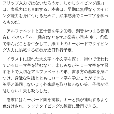
フリップ入力ではないだろうか。しかしタイピング能力
は、表現力にも直結する。本書は、早期に無理なくタイピ
ング能力を身に付けるために、絵本感覚でローマ字を学べ
るものだ。
アルファベットと五十音を学ぶ①巻、濁音やつまる音(促
音)、小さい「ゃ」(拗音)などを学ぶ②巻が同時刊行。①②
で学んだことを生かして、紙面上のキーボードでタイピン
グ入力に挑戦する③巻が近日刊行予定。
イラストに隠れた大文字・小文字を探す、街中で使われ
ているローマ字を読むなど、楽しみながらローマ字を学習
する上で大切なアルファベットの形、書き方の基本を身に
つけ、身近な単語とともにローマ字を学ぶことができる。
英語と混同しないよう外来語を取り扱わない等、子供が混
乱しない工夫も凝らした。
巻末にはキーボード図を掲載。キーと指が連動するよう
色分けされ、タッチタイピングの練習に活用できる。