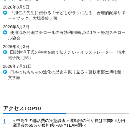
2026年8月5日
『担任の先生に伝わる！子どもがラクになる 合理的配慮サポ
ートブック』大場美鈴／著
2026年8月3日
使用済み発泡スチロールの有効利用率は92.1％～発泡スチロー
ル協会
2026年8月3日
田部井淳子氏の半生を絵で伝えたい～イラストレーター 清水
裕子氏に聞く
2026年7月31日
日本のおもちゃの進化の歴史を振り返る～藤枝市郷土博物館・
文学館
アクセスTOP10
＜中高生の部活費の実態調査＞運動部の部活費は年間8.4万円
保護者の65％が負担感〜ANYTEAM調べ