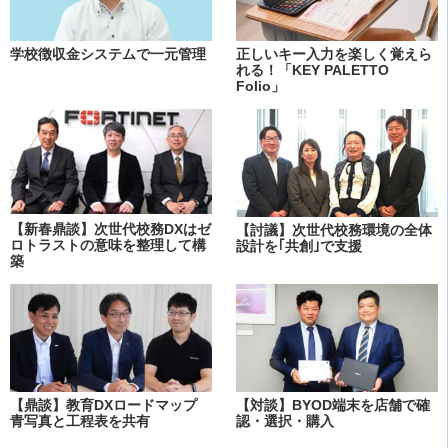
学校徴収金システムで一元管理
正しいキー入力を楽しく覚えら
れる！「KEY PALETTO
Folio」
【新春鼎談】次世代校務DXはゼ
【討議】次世代校務環境の全体
ロトラストの意味を整理して構
設計を｢共創｣で支援
築
【鼎談】教育DXロードマップ
【対談】BYOD端末を店舗で確
青写真と工程表を共有
認・選択・購入