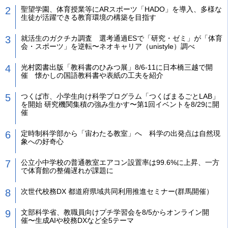
聖望学園、体育授業等にARスポーツ「HADO」を導入、多様な
生徒が活躍できる教育環境の構築を目指す
就活生のガクチカ調査 選考通過ESで「研究・ゼミ」が「体育
会・スポーツ」を逆転〜ネオキャリア（unistyle）調べ
光村図書出版「教科書のひみつ展」8/6-11に日本橋三越で開
催 懐かしの国語教科書や表紙の工夫を紹介
つくば市、小学生向け科学プログラム「つくばまるごとLAB」
を開始 研究機関集積の強み生かす〜第1回イベントを8/29に開
催
定時制科学部から「宙わたる教室」へ 科学の出発点は自然現
象への好奇心
公立小中学校の普通教室エアコン設置率は99.6%に上昇、一方
で体育館の整備遅れが課題に
次世代校務DX 都道府県域共同利用推進セミナー(群馬開催）
文部科学省、教職員向けプチ学習会を8/5からオンライン開
催〜生成AIや校務DXなど全5テーマ