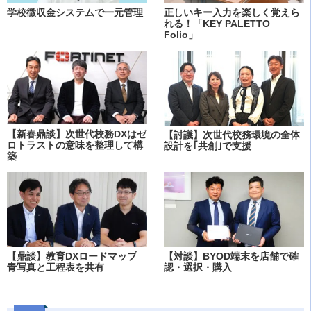
学校徴収金システムで一元管理
正しいキー入力を楽しく覚えら
れる！「KEY PALETTO
Folio」
【新春鼎談】次世代校務DXはゼ
【討議】次世代校務環境の全体
ロトラストの意味を整理して構
設計を｢共創｣で支援
築
【鼎談】教育DXロードマップ
【対談】BYOD端末を店舗で確
青写真と工程表を共有
認・選択・購入