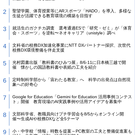
聖望学園、体育授業等にARスポーツ「HADO」を導入、多様な
生徒が活躍できる教育環境の構築を目指す
就活生のガクチカ調査 選考通過ESで「研究・ゼミ」が「体育
会・スポーツ」を逆転〜ネオキャリア（unistyle）調べ
文科省の校務DX加速化事業にNTT DXパートナー採択、次世代
校務DX環境整備を伴走支援
光村図書出版「教科書のひみつ展」8/6-11に日本橋三越で開
催 懐かしの国語教科書や表紙の工夫を紹介
定時制科学部から「宙わたる教室」へ 科学の出発点は自然現
象への好奇心
Google for Education「Gemini for Education 活用事例コンテス
ト」開催 教育現場のAI実践事例や活用アイデアを募集中
文部科学省、教職員向けプチ学習会を8/5からオンライン開
催〜生成AIや校務DXなど全5テーマ
小・中学校「情報」時数を提案～PC教室の工夫と整備促進案も