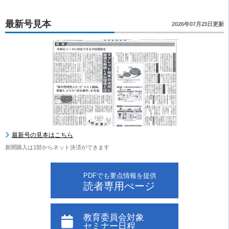
最新号見本
2026年07月23日更新
最新号の見本はこちら
新聞購入は1部からネット決済ができます
PDFでも要点情報を提供
読者専用ぺージ
教育委員会対象
セミナー日程