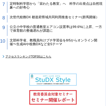
定時制科学部から「宙わたる教室」へ 科学の出発点は自然現
象への好奇心
次世代校務DX 都道府県域共同利用推進セミナー(群馬開催）
公立小中学校の普通教室エアコン設置率は99.6%に上昇、一方
で体育館の整備遅れが課題に
文部科学省、教職員向けプチ学習会を8/5からオンライン開
催〜生成AIや校務DXなど全5テーマ
アクセスランキングTOP30はこちら