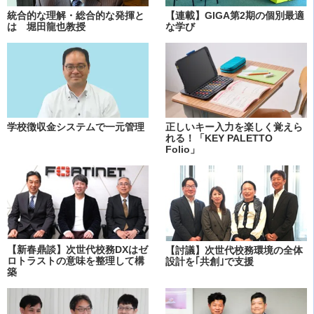
統合的な理解・総合的な発揮と
【連載】GIGA第2期の個別最適
は 堀田龍也教授
な学び
学校徴収金システムで一元管理
正しいキー入力を楽しく覚えら
れる！「KEY PALETTO
Folio」
【新春鼎談】次世代校務DXはゼ
【討議】次世代校務環境の全体
ロトラストの意味を整理して構
設計を｢共創｣で支援
築