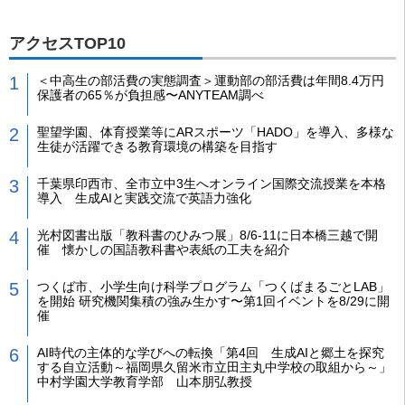
アクセスTOP10
＜中高生の部活費の実態調査＞運動部の部活費は年間8.4万円
保護者の65％が負担感〜ANYTEAM調べ
聖望学園、体育授業等にARスポーツ「HADO」を導入、多様な
生徒が活躍できる教育環境の構築を目指す
千葉県印西市、全市立中3生へオンライン国際交流授業を本格
導入 生成AIと実践交流で英語力強化
光村図書出版「教科書のひみつ展」8/6-11に日本橋三越で開
催 懐かしの国語教科書や表紙の工夫を紹介
つくば市、小学生向け科学プログラム「つくばまるごとLAB」
を開始 研究機関集積の強み生かす〜第1回イベントを8/29に開
催
AI時代の主体的な学びへの転換「第4回 生成AIと郷土を探究
する自立活動～福岡県久留米市立田主丸中学校の取組から～」
中村学園大学教育学部 山本朋弘教授