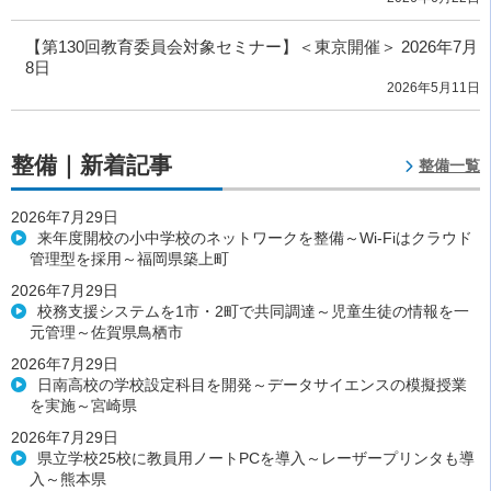
【第130回教育委員会対象セミナー】＜東京開催＞ 2026年7月
8日
2026年5月11日
整備｜新着記事
整備一覧
2026年7月29日
来年度開校の小中学校のネットワークを整備～Wi-Fiはクラウド
管理型を採用～福岡県築上町
2026年7月29日
校務支援システムを1市・2町で共同調達～児童生徒の情報を一
元管理～佐賀県鳥栖市
2026年7月29日
日南高校の学校設定科目を開発～データサイエンスの模擬授業
を実施～宮崎県
2026年7月29日
県立学校25校に教員用ノートPCを導入～レーザープリンタも導
入～熊本県