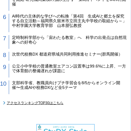
催
AI時代の主体的な学びへの転換「第4回 生成AIと郷土を探究
する自立活動～福岡県久留米市立田主丸中学校の取組から～」
中村学園大学教育学部 山本朋弘教授
定時制科学部から「宙わたる教室」へ 科学の出発点は自然現
象への好奇心
次世代校務DX 都道府県域共同利用推進セミナー(群馬開催）
公立小中学校の普通教室エアコン設置率は99.6%に上昇、一方
で体育館の整備遅れが課題に
文部科学省、教職員向けプチ学習会を8/5からオンライン開
催〜生成AIや校務DXなど全5テーマ
アクセスランキングTOP30はこちら