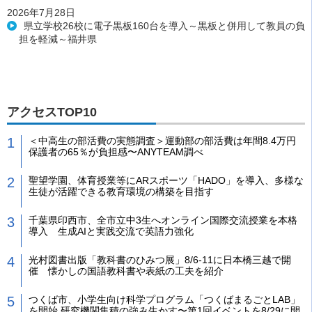
2026年7月28日
県立学校26校に電子黒板160台を導入～黒板と併用して教員の負
担を軽減～福井県
アクセスTOP10
＜中高生の部活費の実態調査＞運動部の部活費は年間8.4万円
保護者の65％が負担感〜ANYTEAM調べ
聖望学園、体育授業等にARスポーツ「HADO」を導入、多様な
生徒が活躍できる教育環境の構築を目指す
千葉県印西市、全市立中3生へオンライン国際交流授業を本格
導入 生成AIと実践交流で英語力強化
光村図書出版「教科書のひみつ展」8/6-11に日本橋三越で開
催 懐かしの国語教科書や表紙の工夫を紹介
つくば市、小学生向け科学プログラム「つくばまるごとLAB」
を開始 研究機関集積の強み生かす〜第1回イベントを8/29に開