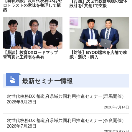
【新春鼎談】次世代校務DXはゼ
【討議】次世代校務環境の全体
ロトラストの意味を整理して構
設計を｢共創｣で支援
築
【鼎談】教育DXロードマップ
【対談】BYOD端末を店舗で確
青写真と工程表を共有
認・選択・購入
最新セミナー情報
次世代校務DX 都道府県域共同利用推進セミナー(群馬開催）
2026年8月25日
2026年7月14日
次世代校務DX 都道府県域共同利用推進セミナー(奈良開催）
2026年7月28日
2026年6月22日