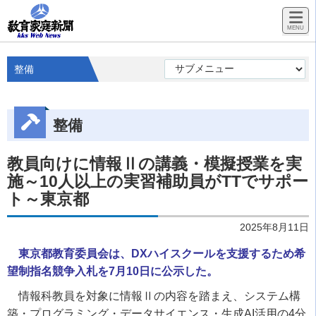
整備
整備
教員向けに情報Ⅱの講義・模擬授業を実
施～10人以上の実習補助員がTTでサポー
ト～東京都
2025年8月11日
東京都教育委員会は、DXハイスクールを支援するため希
望制指名競争入札を7月10日に公示した。
情報科教員を対象に情報Ⅱの内容を踏まえ、システム構
築・プログラミング・データサイエンス・生成AI活用の4分