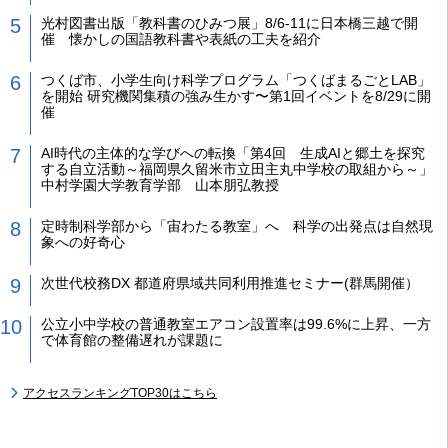
光村図書出版「教科書のひみつ展」8/6-11に日本橋三越で開
催 懐かしの国語教科書や表紙の工夫を紹介
つくば市、小学生向け科学プログラム「つくばまるごとLAB」
を開始 研究機関集積の強み生かす〜第1回イベントを8/29に開
催
AI時代の主体的な学びへの転換「第4回 生成AIと郷土を探究
する自立活動～福岡県久留米市立田主丸中学校の取組から～」
中村学園大学教育学部 山本朋弘教授
定時制科学部から「宙わたる教室」へ 科学の出発点は自然現
象への好奇心
次世代校務DX 都道府県域共同利用推進セミナー(群馬開催）
公立小中学校の普通教室エアコン設置率は99.6%に上昇、一方
で体育館の整備遅れが課題に
アクセスランキングTOP30はこちら