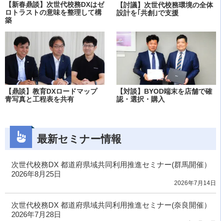
【新春鼎談】次世代校務DXはゼ
【討議】次世代校務環境の全体
ロトラストの意味を整理して構
設計を｢共創｣で支援
築
【鼎談】教育DXロードマップ
【対談】BYOD端末を店舗で確
青写真と工程表を共有
認・選択・購入
最新セミナー情報
次世代校務DX 都道府県域共同利用推進セミナー(群馬開催）
2026年8月25日
2026年7月14日
次世代校務DX 都道府県域共同利用推進セミナー(奈良開催）
2026年7月28日