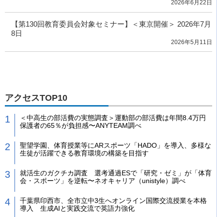
2026年6月22日
【第130回教育委員会対象セミナー】＜東京開催＞ 2026年7月
8日
2026年5月11日
アクセスTOP10
＜中高生の部活費の実態調査＞運動部の部活費は年間8.4万円
保護者の65％が負担感〜ANYTEAM調べ
聖望学園、体育授業等にARスポーツ「HADO」を導入、多様な
生徒が活躍できる教育環境の構築を目指す
就活生のガクチカ調査 選考通過ESで「研究・ゼミ」が「体育
会・スポーツ」を逆転〜ネオキャリア（unistyle）調べ
千葉県印西市、全市立中3生へオンライン国際交流授業を本格
導入 生成AIと実践交流で英語力強化