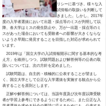
リシーに基づき、様々な入
試情報の取扱いを判断して
きました。しかし、2017年
度の入学者選抜において出題・採点等のミスが判明して以
降、各大学はミスの発生防止や、万が一出題・採点等のミ
スがあった場合においても受験者への影響が大きくならな
いようさ早期に発見することを目指した対応が求められて
います。
2019年は「国立大学の入試情報開示に関する基本的な考
え方」を維持しつつ、試験問題および解答例等の公表の取
扱いについては、次の方針を定めました。
試験問題は、自主的・積極的に公表することが望まし
く、国立大学として公正な入学選抜を実施する観点から公
表することを原則とします。
正解や解答例については、当該年度及び次年度以降受験
者が学習上参考にできるようにするために、また公正な入
学者選抜を求める社会の要請に応えるためにも、公表する