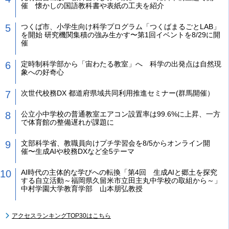
催 懐かしの国語教科書や表紙の工夫を紹介
つくば市、小学生向け科学プログラム「つくばまるごとLAB」
を開始 研究機関集積の強み生かす〜第1回イベントを8/29に開
催
定時制科学部から「宙わたる教室」へ 科学の出発点は自然現
象への好奇心
次世代校務DX 都道府県域共同利用推進セミナー(群馬開催）
公立小中学校の普通教室エアコン設置率は99.6%に上昇、一方
で体育館の整備遅れが課題に
文部科学省、教職員向けプチ学習会を8/5からオンライン開
催〜生成AIや校務DXなど全5テーマ
AI時代の主体的な学びへの転換「第4回 生成AIと郷土を探究
する自立活動～福岡県久留米市立田主丸中学校の取組から～」
中村学園大学教育学部 山本朋弘教授
アクセスランキングTOP30はこちら