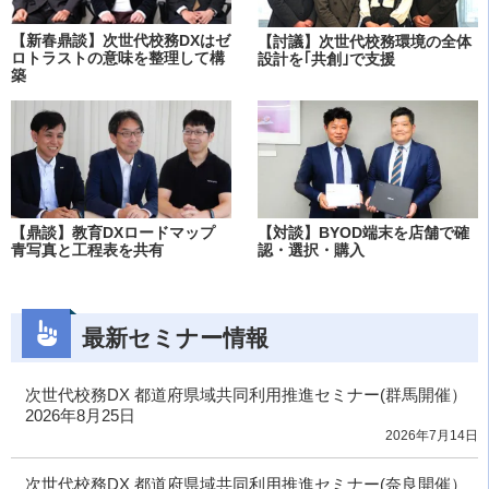
【新春鼎談】次世代校務DXはゼ
【討議】次世代校務環境の全体
ロトラストの意味を整理して構
設計を｢共創｣で支援
築
【鼎談】教育DXロードマップ
【対談】BYOD端末を店舗で確
青写真と工程表を共有
認・選択・購入
最新セミナー情報
次世代校務DX 都道府県域共同利用推進セミナー(群馬開催）
2026年8月25日
2026年7月14日
次世代校務DX 都道府県域共同利用推進セミナー(奈良開催）