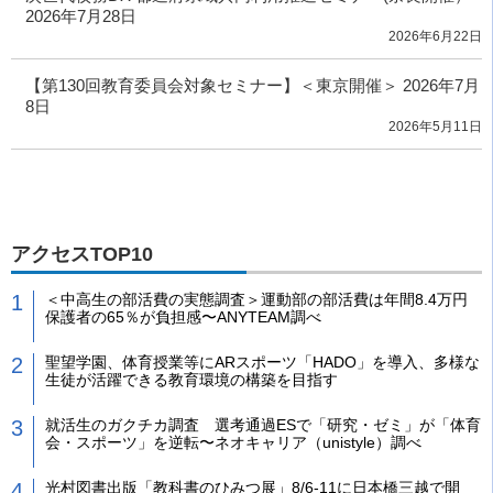
2026年7月28日
2026年6月22日
【第130回教育委員会対象セミナー】＜東京開催＞ 2026年7月
8日
2026年5月11日
アクセスTOP10
＜中高生の部活費の実態調査＞運動部の部活費は年間8.4万円
保護者の65％が負担感〜ANYTEAM調べ
聖望学園、体育授業等にARスポーツ「HADO」を導入、多様な
生徒が活躍できる教育環境の構築を目指す
就活生のガクチカ調査 選考通過ESで「研究・ゼミ」が「体育
会・スポーツ」を逆転〜ネオキャリア（unistyle）調べ
光村図書出版「教科書のひみつ展」8/6-11に日本橋三越で開