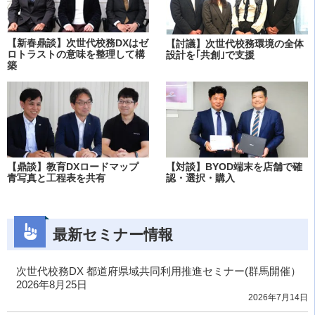
【新春鼎談】次世代校務DXはゼ
【討議】次世代校務環境の全体
ロトラストの意味を整理して構
設計を｢共創｣で支援
築
【鼎談】教育DXロードマップ
【対談】BYOD端末を店舗で確
青写真と工程表を共有
認・選択・購入
最新セミナー情報
次世代校務DX 都道府県域共同利用推進セミナー(群馬開催）
2026年8月25日
2026年7月14日