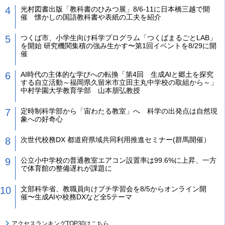
光村図書出版「教科書のひみつ展」8/6-11に日本橋三越で開
催 懐かしの国語教科書や表紙の工夫を紹介
つくば市、小学生向け科学プログラム「つくばまるごとLAB」
を開始 研究機関集積の強み生かす〜第1回イベントを8/29に開
催
AI時代の主体的な学びへの転換「第4回 生成AIと郷土を探究
する自立活動～福岡県久留米市立田主丸中学校の取組から～」
中村学園大学教育学部 山本朋弘教授
定時制科学部から「宙わたる教室」へ 科学の出発点は自然現
象への好奇心
次世代校務DX 都道府県域共同利用推進セミナー(群馬開催）
公立小中学校の普通教室エアコン設置率は99.6%に上昇、一方
で体育館の整備遅れが課題に
文部科学省、教職員向けプチ学習会を8/5からオンライン開
催〜生成AIや校務DXなど全5テーマ
アクセスランキングTOP30はこちら