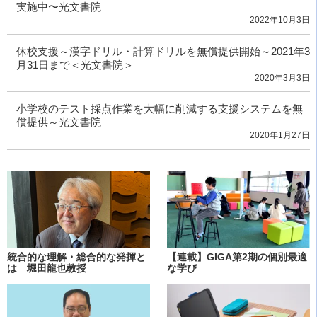
実施中〜光文書院
2022年10月3日
休校支援～漢字ドリル・計算ドリルを無償提供開始～2021年3
月31日まで＜光文書院＞
2020年3月3日
小学校のテスト採点作業を大幅に削減する支援システムを無
償提供～光文書院
2020年1月27日
統合的な理解・総合的な発揮と
【連載】GIGA第2期の個別最適
は 堀田龍也教授
な学び