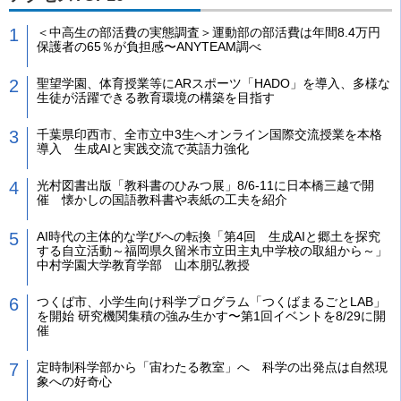
＜中高生の部活費の実態調査＞運動部の部活費は年間8.4万円
保護者の65％が負担感〜ANYTEAM調べ
聖望学園、体育授業等にARスポーツ「HADO」を導入、多様な
生徒が活躍できる教育環境の構築を目指す
千葉県印西市、全市立中3生へオンライン国際交流授業を本格
導入 生成AIと実践交流で英語力強化
光村図書出版「教科書のひみつ展」8/6-11に日本橋三越で開
催 懐かしの国語教科書や表紙の工夫を紹介
AI時代の主体的な学びへの転換「第4回 生成AIと郷土を探究
する自立活動～福岡県久留米市立田主丸中学校の取組から～」
中村学園大学教育学部 山本朋弘教授
つくば市、小学生向け科学プログラム「つくばまるごとLAB」
を開始 研究機関集積の強み生かす〜第1回イベントを8/29に開
催
定時制科学部から「宙わたる教室」へ 科学の出発点は自然現
象への好奇心