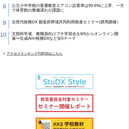
公立小中学校の普通教室エアコン設置率は99.6%に上昇、一方
で体育館の整備遅れが課題に
次世代校務DX 都道府県域共同利用推進セミナー(群馬開催）
文部科学省、教職員向けプチ学習会を8/5からオンライン開
催〜生成AIや校務DXなど全5テーマ
アクセスランキングTOP30はこちら