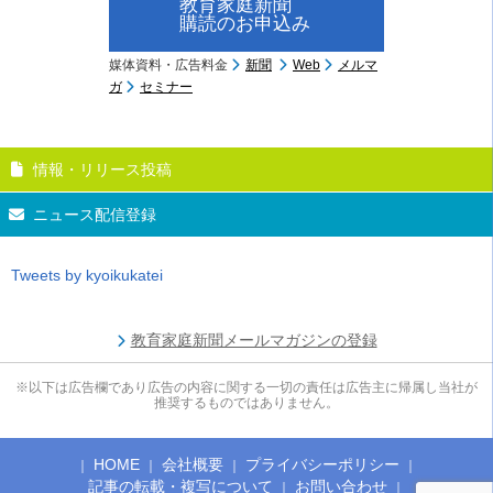
教育家庭新聞
購読のお申込み
媒体資料・広告料金
新聞
Web
メルマ
ガ
セミナー
情報・リリース投稿
ニュース配信登録
Tweets by kyoikukatei
教育家庭新聞メールマガジンの登録
※以下は広告欄であり広告の内容に関する一切の責任は広告主に帰属し当社が
推奨するものではありません。
HOME
会社概要
プライバシーポリシー
記事の転載・複写について
お問い合わせ