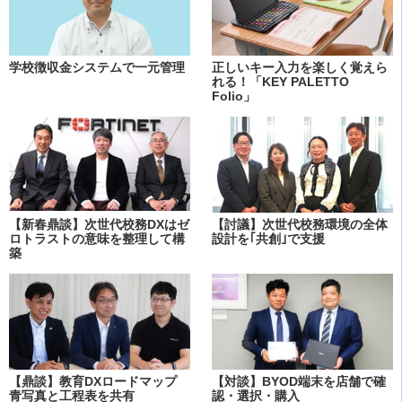
学校徴収金システムで一元管理
正しいキー入力を楽しく覚えら
れる！「KEY PALETTO
Folio」
【新春鼎談】次世代校務DXはゼ
【討議】次世代校務環境の全体
ロトラストの意味を整理して構
設計を｢共創｣で支援
築
【鼎談】教育DXロードマップ
【対談】BYOD端末を店舗で確
青写真と工程表を共有
認・選択・購入