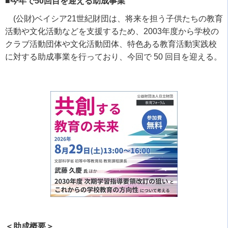
■今年で50回目を迎える助成事業
(
公財
)ベ
イシア
21
世紀財団は、将来を担う子供たちの教育
活動や文化活動などを支援するため、
2003
年度から学校の
クラブ活動団体や文化活動団体、特色ある教育活動実践校
に対する助成事業を行っており、今回で
50
回目を迎える。
＜助成概要＞