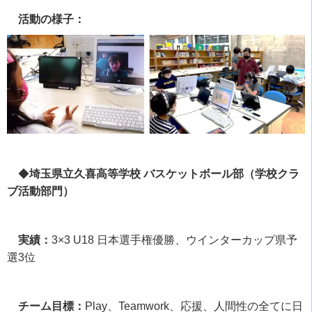
活動の様子：
◆
埼玉県立久喜高等学校 バスケットボール部（学校クラ
ブ活動部門）
実績：
3×3 U18
日本選手権優勝、ウインターカップ県予
選
3
位
チーム目標：
Play
、
Teamwork
、応援、人間性の全てに日