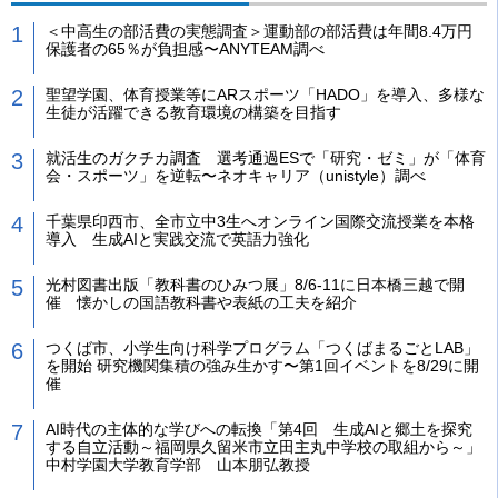
＜中高生の部活費の実態調査＞運動部の部活費は年間8.4万円
保護者の65％が負担感〜ANYTEAM調べ
聖望学園、体育授業等にARスポーツ「HADO」を導入、多様な
生徒が活躍できる教育環境の構築を目指す
就活生のガクチカ調査 選考通過ESで「研究・ゼミ」が「体育
会・スポーツ」を逆転〜ネオキャリア（unistyle）調べ
千葉県印西市、全市立中3生へオンライン国際交流授業を本格
導入 生成AIと実践交流で英語力強化
光村図書出版「教科書のひみつ展」8/6-11に日本橋三越で開
催 懐かしの国語教科書や表紙の工夫を紹介
つくば市、小学生向け科学プログラム「つくばまるごとLAB」
を開始 研究機関集積の強み生かす〜第1回イベントを8/29に開
催
AI時代の主体的な学びへの転換「第4回 生成AIと郷土を探究
する自立活動～福岡県久留米市立田主丸中学校の取組から～」
中村学園大学教育学部 山本朋弘教授