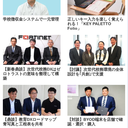
学校徴収金システムで一元管理
正しいキー入力を楽しく覚えら
れる！「KEY PALETTO
Folio」
【新春鼎談】次世代校務DXはゼ
【討議】次世代校務環境の全体
ロトラストの意味を整理して構
設計を｢共創｣で支援
築
【鼎談】教育DXロードマップ
【対談】BYOD端末を店舗で確
青写真と工程表を共有
認・選択・購入