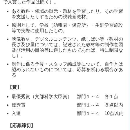
で入賞した作品は除く）。
ある教科・領域の単元・題材を学習したり、その学習
を支援したりするための視聴覚教材。
原則として、学校（幼稚園・保育所）・生涯学習施設
等で実際に使用したもの。
映像教材、デジタルコンテンツ、紙しばい等（教材の
長さ及び量については、記述された教材等の制作意図
及び活用の目的等に適したものであれば、特に制限な
し）。
制作に係る予算・スタッフ編成等について、自作とは
認められないものについては、応募を断わる場合があ
る
【賞】
最優秀賞（文部科学大臣賞） 部門１～４ 各１点
優秀賞 部門１～４ ８点以内
入選 部門１～４ 10点以内
【応募締切】