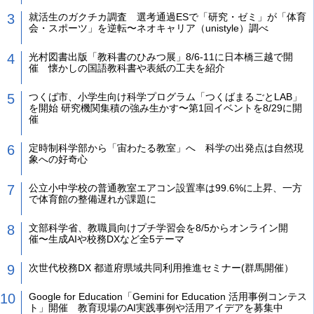
就活生のガクチカ調査 選考通過ESで「研究・ゼミ」が「体育
会・スポーツ」を逆転〜ネオキャリア（unistyle）調べ
光村図書出版「教科書のひみつ展」8/6-11に日本橋三越で開
催 懐かしの国語教科書や表紙の工夫を紹介
つくば市、小学生向け科学プログラム「つくばまるごとLAB」
を開始 研究機関集積の強み生かす〜第1回イベントを8/29に開
催
定時制科学部から「宙わたる教室」へ 科学の出発点は自然現
象への好奇心
公立小中学校の普通教室エアコン設置率は99.6%に上昇、一方
で体育館の整備遅れが課題に
文部科学省、教職員向けプチ学習会を8/5からオンライン開
催〜生成AIや校務DXなど全5テーマ
次世代校務DX 都道府県域共同利用推進セミナー(群馬開催）
Google for Education「Gemini for Education 活用事例コンテス
ト」開催 教育現場のAI実践事例や活用アイデアを募集中