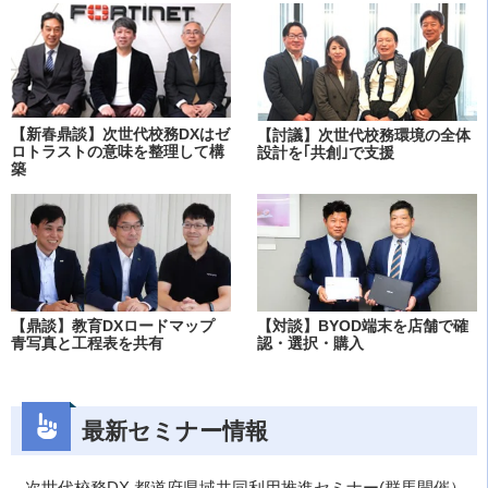
【新春鼎談】次世代校務DXはゼ
【討議】次世代校務環境の全体
ロトラストの意味を整理して構
設計を｢共創｣で支援
築
【鼎談】教育DXロードマップ
【対談】BYOD端末を店舗で確
青写真と工程表を共有
認・選択・購入
最新セミナー情報
次世代校務DX 都道府県域共同利用推進セミナー(群馬開催）