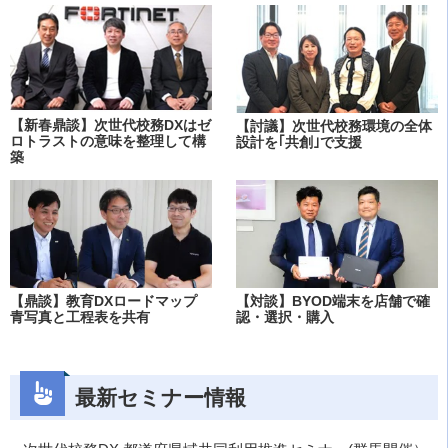
【新春鼎談】次世代校務DXはゼ
【討議】次世代校務環境の全体
ロトラストの意味を整理して構
設計を｢共創｣で支援
築
【鼎談】教育DXロードマップ
【対談】BYOD端末を店舗で確
青写真と工程表を共有
認・選択・購入
最新セミナー情報