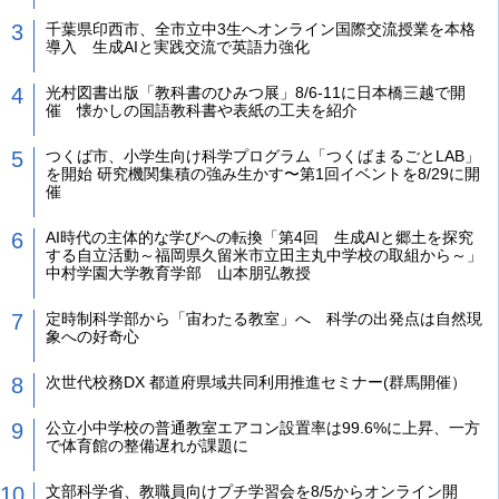
千葉県印西市、全市立中3生へオンライン国際交流授業を本格
導入 生成AIと実践交流で英語力強化
光村図書出版「教科書のひみつ展」8/6-11に日本橋三越で開
催 懐かしの国語教科書や表紙の工夫を紹介
つくば市、小学生向け科学プログラム「つくばまるごとLAB」
を開始 研究機関集積の強み生かす〜第1回イベントを8/29に開
催
AI時代の主体的な学びへの転換「第4回 生成AIと郷土を探究
する自立活動～福岡県久留米市立田主丸中学校の取組から～」
中村学園大学教育学部 山本朋弘教授
定時制科学部から「宙わたる教室」へ 科学の出発点は自然現
象への好奇心
次世代校務DX 都道府県域共同利用推進セミナー(群馬開催）
公立小中学校の普通教室エアコン設置率は99.6%に上昇、一方
で体育館の整備遅れが課題に
文部科学省、教職員向けプチ学習会を8/5からオンライン開