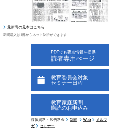
最新号の見本はこちら
新聞購入は1部からネット決済ができます
PDFでも要点情報を提供
読者専用ぺージ
教育委員会対象
セミナー日程
教育家庭新聞
購読のお申込み
媒体資料・広告料金
新聞
Web
メルマ
ガ
セミナー