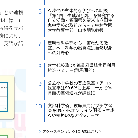
AI時代の主体的な学びへの転換
」との連携
「第4回 生成AIと郷土を探究する
ルには、正
自立活動～福岡県久留米市立田主
丸中学校の取組から～」中村学園
習得をサポ
大学教育学部 山本朋弘教授
携により、
定時制科学部から「宙わたる教
「英語が話
室」へ 科学の出発点は自然現象
への好奇心
次世代校務DX 都道府県域共同利用
推進セミナー(群馬開催）
公立小中学校の普通教室エアコン
設置率は99.6%に上昇、一方で体
育館の整備遅れが課題に
文部科学省、教職員向けプチ学習
会を8/5からオンライン開催〜生成
AIや校務DXなど全5テーマ
アクセスランキングTOP30はこちら