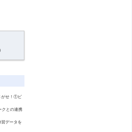
）
さがせ！①ピ
ワークとの連携
練習データを