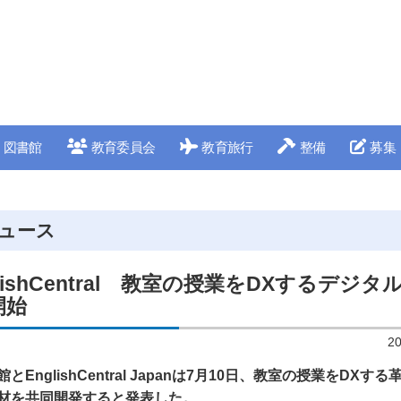
図書館
教育委員会
教育旅行
整備
募集
ュース
lishCentral 教室の授業をDXするデジ
開始
2
EnglishCentral Japanは7月10日、教室の授業をDXす
材を共同開発すると発表した。