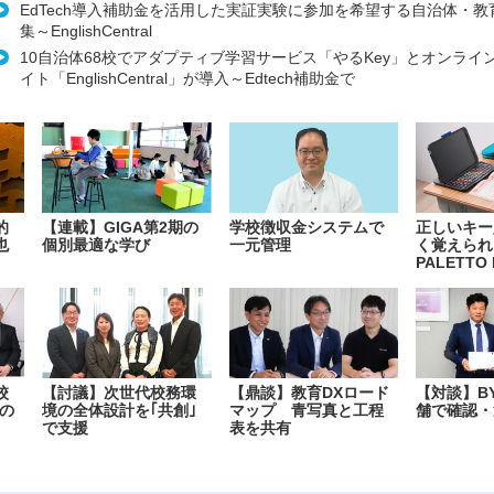
EdTech導入補助金を活用した実証実験に参加を希望する自治体・
集～EnglishCentral
10自治体68校でアダプティブ学習サービス「やるKey」とオンライ
イト「EnglishCentral」が導入～Edtech補助金で
的
【連載】GIGA第2期の
学校徴収金システムで
正しいキー
也
個別最適な学び
一元管理
く覚えられ
PALETTO 
校
【討議】次世代校務環
【鼎談】教育DXロード
【対談】B
の
境の全体設計を｢共創｣
マップ 青写真と工程
舗で確認・
で支援
表を共有