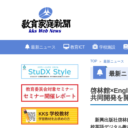
最新ニュース
教育ICT
学校施設
TOP
最新ニュース
最新ニ
啓林館×Eng
共同開発を
新興出版社啓林館と
校英語デジタル教