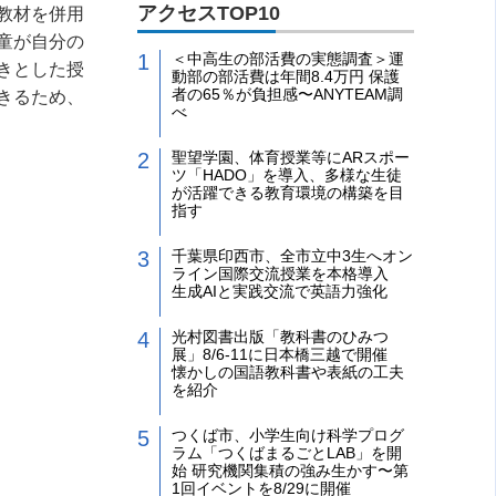
アクセスTOP10
教材を併用
童が自分の
＜中高生の部活費の実態調査＞運
きとした授
動部の部活費は年間8.4万円 保護
者の65％が負担感〜ANYTEAM調
きるため、
べ
聖望学園、体育授業等にARスポー
ツ「HADO」を導入、多様な生徒
が活躍できる教育環境の構築を目
指す
千葉県印西市、全市立中3生へオン
ライン国際交流授業を本格導入
生成AIと実践交流で英語力強化
光村図書出版「教科書のひみつ
展」8/6-11に日本橋三越で開催
懐かしの国語教科書や表紙の工夫
を紹介
つくば市、小学生向け科学プログ
ラム「つくばまるごとLAB」を開
始 研究機関集積の強み生かす〜第
1回イベントを8/29に開催