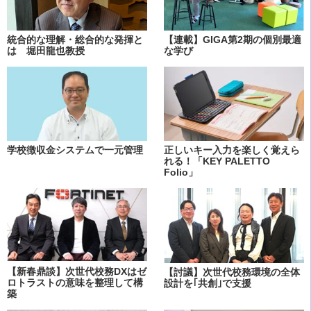
統合的な理解・総合的な発揮と
【連載】GIGA第2期の個別最適
は 堀田龍也教授
な学び
学校徴収金システムで一元管理
正しいキー入力を楽しく覚えら
れる！「KEY PALETTO
Folio」
【新春鼎談】次世代校務DXはゼ
【討議】次世代校務環境の全体
ロトラストの意味を整理して構
設計を｢共創｣で支援
築