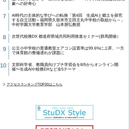
象への好奇心
AI時代の主体的な学びへの転換「第4回 生成AIと郷土を探究
する自立活動～福岡県久留米市立田主丸中学校の取組から～」
中村学園大学教育学部 山本朋弘教授
次世代校務DX 都道府県域共同利用推進セミナー(群馬開催）
公立小中学校の普通教室エアコン設置率は99.6%に上昇、一方
で体育館の整備遅れが課題に
文部科学省、教職員向けプチ学習会を8/5からオンライン開
催〜生成AIや校務DXなど全5テーマ
アクセスランキングTOP30はこちら