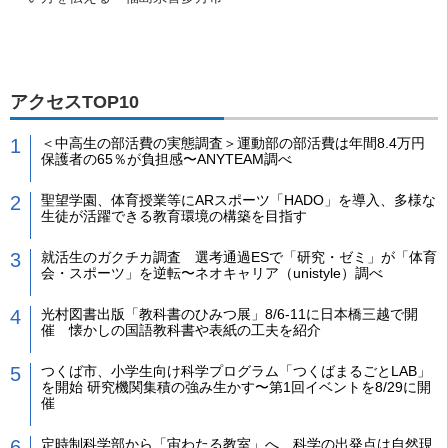
アクセスTOP10
＜中高生の部活費の実態調査＞運動部の部活費は年間8.4万円
保護者の65％が負担感〜ANYTEAM調べ
聖望学園、体育授業等にARスポーツ「HADO」を導入、多様な
生徒が活躍できる教育環境の構築を目指す
就活生のガクチカ調査 選考通過ESで「研究・ゼミ」が「体育
会・スポーツ」を逆転〜ネオキャリア（unistyle）調べ
光村図書出版「教科書のひみつ展」8/6-11に日本橋三越で開
催 懐かしの国語教科書や表紙の工夫を紹介
つくば市、小学生向け科学プログラム「つくばまるごとLAB」
を開始 研究機関集積の強み生かす〜第1回イベントを8/29に開
催
定時制科学部から「宙わたる教室」へ 科学の出発点は自然現