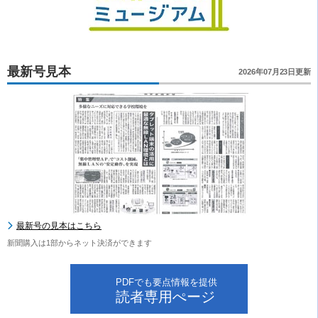
最新号見本
2026年07月23日更新
最新号の見本はこちら
新聞購入は1部からネット決済ができます
PDFでも要点情報を提供
読者専用ぺージ