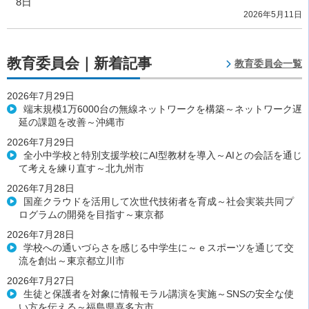
8日
2026年5月11日
教育委員会｜新着記事
教育委員会一覧
2026年7月29日
端末規模1万6000台の無線ネットワークを構築～ネットワーク遅
延の課題を改善～沖縄市
2026年7月29日
全小中学校と特別支援学校にAI型教材を導入～AIとの会話を通じ
て考えを練り直す～北九州市
2026年7月28日
国産クラウドを活用して次世代技術者を育成～社会実装共同プ
ログラムの開発を目指す～東京都
2026年7月28日
学校への通いづらさを感じる中学生に～ｅスポーツを通じて交
流を創出～東京都立川市
2026年7月27日
生徒と保護者を対象に情報モラル講演を実施～SNSの安全な使
い方を伝える～福島県喜多方市